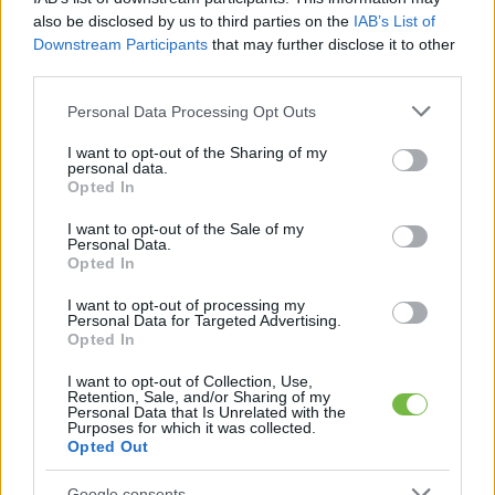
also be disclosed by us to third parties on the
IAB’s List of
Downstream Participants
that may further disclose it to other
third parties.
Please note that this website/app uses one or more Google
Personal Data Processing Opt Outs
services and may gather and store information including but
not limited to your visit or usage behaviour. You may click to
I want to opt-out of the Sharing of my
personal data.
grant or deny consent to Google and its third-party tags to
Opted In
use your data for below specified purposes in below Google
consent section.
Előző oldal
1
2
I want to opt-out of the Sale of my
Personal Data.
Opted In
Oldal:
2
/ 2
I want to opt-out of processing my
Personal Data for Targeted Advertising.
Opted In
I want to opt-out of Collection, Use,
Retention, Sale, and/or Sharing of my
Personal Data that Is Unrelated with the
Purposes for which it was collected.
Opted Out
Google consents