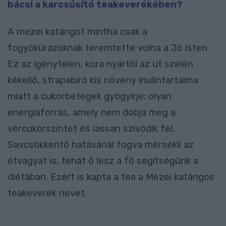
bácsi a karcsúsító teakeverékében?
A mezei katángot mintha csak a
fogyókúrázóknak teremtette volna a Jó Isten.
Ez az igénytelen, kora nyártól az út szélén
kékellő, strapabíró kis növény inulintartalma
miatt a cukorbetegek gyógyírje: olyan
energiaforrás, amely nem dobja meg a
vércukorszintet és lassan szívódik fel.
Savcsökkentő hatásánál fogva mérsékli az
étvágyat is, tehát ő lesz a fő segítségünk a
diétában. Ezért is kapta a tea a Mezei katángos
teakeverék nevet.