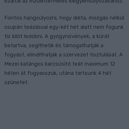
ezáltal az inzulintermelés kiegyensúlyozásához.
Fontos hangsúlyozni, hogy diéta, mozgás nélkül
csupán teázással egy-két hét alatt nem fogunk
tíz kilót ledobni. A gyógynövények, a kúrát
betartva, segíthetik és támogathatják a
fogyást, elindíthatják a szervezet tisztulását. A
Mezei katángos karcsúsító teát maximum 12
héten át fogyasszuk, utána tartsunk 4 hét
szünetet.