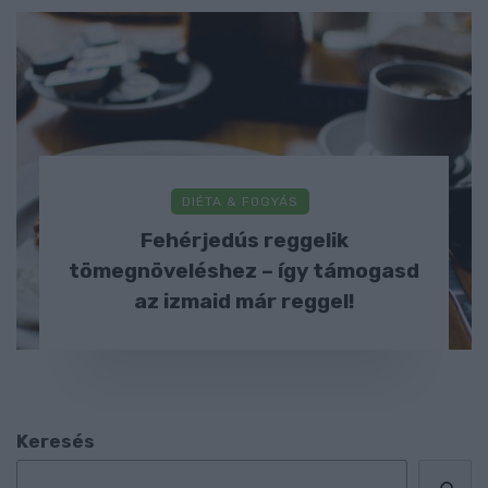
DIÉTA & FOGYÁS
Fehérjedús reggelik
tömegnöveléshez – így támogasd
az izmaid már reggel!
Keresés