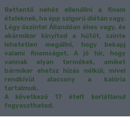
Rettentő nehéz ellenállni a finom
ételeknek, ha épp szigorú diétán vagy.
Légy őszinte! Állandóan éhes vagy, és
akármikor kinyitod a hűtőt, szinte
lehetetlen megállni, hogy bekapj
valami finomságot. A jó hír, hogy
vannak olyan termékek, amiket
bármikor ehetsz hízás nélkül, mivel
rendkívül alacsony a kalória
tartalmuk.
A következő 17 ételt korlátlanul
fogyaszthatod.
1. Zeller