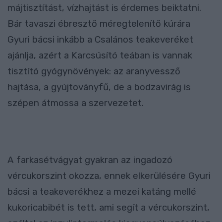
májtisztítást, vízhajtást is érdemes beiktatni.
Bár tavaszi ébresztő méregtelenítő kúrára
Gyuri bácsi inkább a Csalános teakeveréket
ajánlja, azért a Karcsúsító teában is vannak
tisztító gyógynövények: az aranyvessző
hajtása, a gyújtoványfű, de a bodzavirág is
szépen átmossa a szervezetet.
A farkasétvágyat gyakran az ingadozó
vércukorszint okozza, ennek elkerülésére Gyuri
bácsi a teakeverékhez a mezei katáng mellé
kukoricabibét is tett, ami segít a vércukorszint,