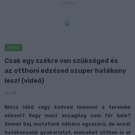
EDZÉS
Csak egy székre van szükséged és
az otthoni edzésed szuper hatékony
lesz! (videó)
ápr. 24
Nincs időd vagy kedved lemenni a terembe
edzeni? Vagy most anyagilag nem fér bele?
Semmi baj, mutatunk néhány egyszerű, de annál
hatékonyabb gyakorlatot, melyeket otthon is el