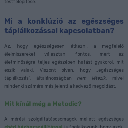
testfelépítése.
Mi a konklúzió az egészséges
táplálkozással kapcsolatban?
Az, hogy egészségesen étkezni, a megfelelő
élelmiszereket választani fontos, mert az
életminőségre teljes egészében hatást gyakorol, mit
eszik valaki. Viszont olyan, hogy „egészséges
táplálkozás”, általánosságban
nem létezik
, mivel
mindenki számára más jelenti a kedvező megoldást.
Mit kínál még a Metodic?
A mérési szolgáltatáscsomagok mellett egészséges
ebéd házhozszállítással
is foglalkozunk, hogy azok,