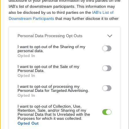
disclosure of your personal information by third parties on the
Csak egy székre van szükséged és az
IAB’s list of downstream participants. This information may
also be disclosed by us to third parties on the
IAB’s List of
otthoni edzésed szuper hatékony lesz!
Downstream Participants
that may further disclose it to other
(videó)
third parties.
Please note that this website/app uses one or more Google
Personal Data Processing Opt Outs
services and may gather and store information including but
not limited to your visit or usage behaviour. You may click to
I want to opt-out of the Sharing of my
NEXT
personal data.
grant or deny consent to Google and its third-party tags to
Opted In
Ez befolyásolja, sikeres lesz-e a fogyás
use your data for below specified purposes in below Google
consent section.
I want to opt-out of the Sale of my
Personal Data.
Opted In
EZ IS ÉRDEKELHET:
I want to opt-out of processing my
Personal Data for Targeted Advertising.
Opted In
I want to opt-out of Collection, Use,
Retention, Sale, and/or Sharing of my
Personal Data that Is Unrelated with the
Purposes for which it was collected.
Opted Out