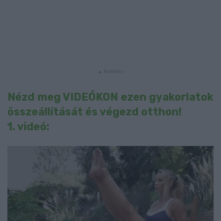
Nézd meg VIDEÓKON ezen gyakorlatok
összeállítását és végezd otthon!
1. videó: