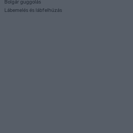
Bolgár guggolás
Lábemelés és lábfelhúzás