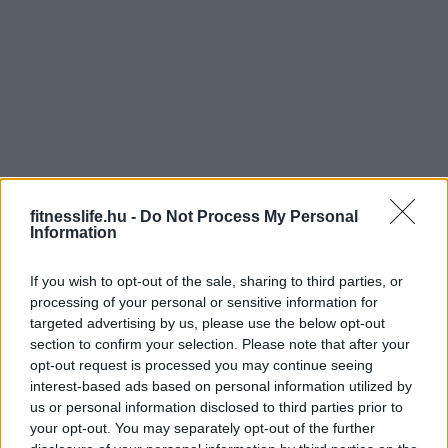
Megosztás
fitnesslife.hu -
Do Not Process My Personal
Information
If you wish to opt-out of the sale, sharing to third parties, or
processing of your personal or sensitive information for
Diéta
Diétás Étel Házhozszállítás
targeted advertising by us, please use the below opt-out
Egészséges Táplálkozás
Ételrendelés
section to confirm your selection. Please note that after your
opt-out request is processed you may continue seeing
Házhozszállítás
Mérés
Metodic
interest-based ads based on personal information utilized by
us or personal information disclosed to third parties prior to
your opt-out. You may separately opt-out of the further
PREVIOUS