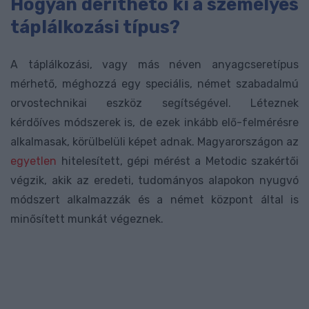
Hogyan deríthető ki a személyes
táplálkozási típus?
A táplálkozási, vagy más néven anyagcseretípus
mérhető, méghozzá egy speciális, német szabadalmú
orvostechnikai eszköz segítségével. Léteznek
kérdőíves módszerek is, de ezek inkább elő-felmérésre
alkalmasak, körülbelüli képet adnak. Magyarországon az
egyetlen
hitelesített, gépi mérést a Metodic szakértői
végzik, akik az eredeti, tudományos alapokon nyugvó
módszert alkalmazzák és a német központ által is
minősített munkát végeznek.