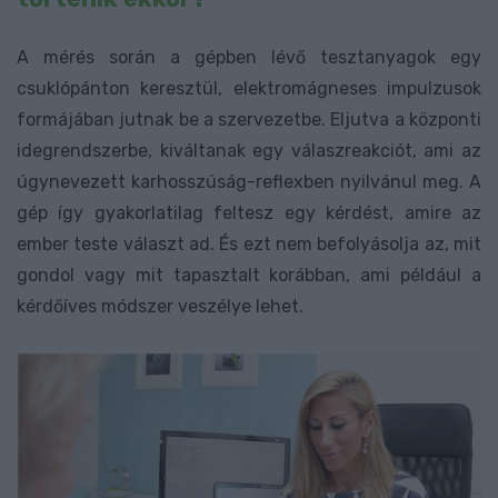
A mérés során a gépben lévő tesztanyagok egy
csuklópánton keresztül, elektromágneses impulzusok
formájában jutnak be a szervezetbe. Eljutva a központi
idegrendszerbe, kiváltanak egy válaszreakciót, ami az
úgynevezett karhosszúság-reflexben nyilvánul meg. A
gép így gyakorlatilag feltesz egy kérdést, amire az
ember teste választ ad. És ezt nem befolyásolja az, mit
gondol vagy mit tapasztalt korábban, ami például a
kérdőíves módszer veszélye lehet.