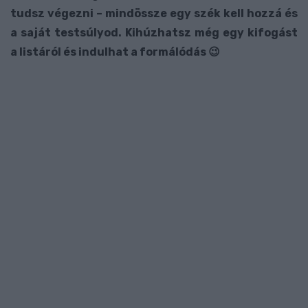
tudsz végezni – mindössze egy szék kell hozzá és
a saját testsúlyod. Kihúzhatsz még egy kifogást
a listáról és indulhat a formálódás 😉