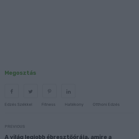
Megosztás
Edzés Székkel
Fitness
Hatékony
Otthoni Edzés
PREVIOUS
A világ legjobb ébresztőórája, amire a