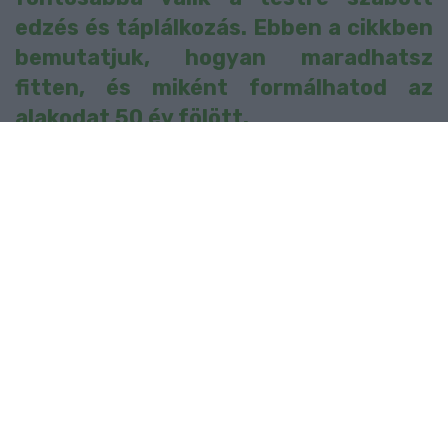
edzés és táplálkozás. Ebben a cikkben
bemutatjuk, hogyan maradhatsz
fitten, és miként formálhatod az
alakodat 50 év fölött.
Fogyás 50 felett