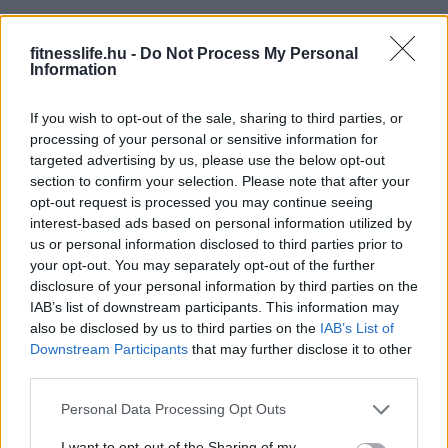
fitnesslife.hu -
Do Not Process My Personal
Information
If you wish to opt-out of the sale, sharing to third parties, or
processing of your personal or sensitive information for
targeted advertising by us, please use the below opt-out
section to confirm your selection. Please note that after your
opt-out request is processed you may continue seeing
interest-based ads based on personal information utilized by
us or personal information disclosed to third parties prior to
your opt-out. You may separately opt-out of the further
disclosure of your personal information by third parties on the
1
2
Következő oldal
IAB’s list of downstream participants. This information may
also be disclosed by us to third parties on the
IAB’s List of
Oldal:
1
/ 2
Downstream Participants
that may further disclose it to other
third parties.
Please note that this website/app uses one or more Google
Personal Data Processing Opt Outs
services and may gather and store information including but
not limited to your visit or usage behaviour. You may click to
I want to opt-out of the Sharing of my