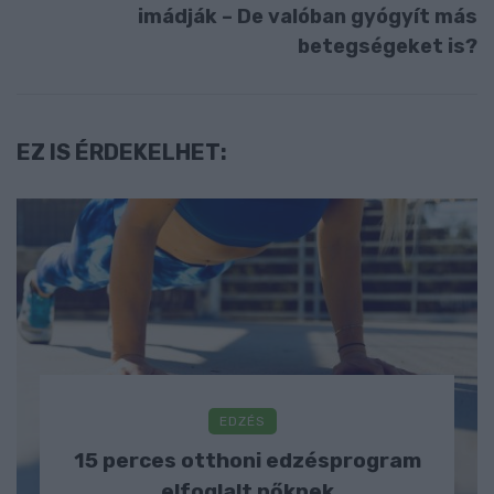
imádják – De valóban gyógyít más
betegségeket is?
EZ IS ÉRDEKELHET:
EDZÉS
15 perces otthoni edzésprogram
elfoglalt nőknek