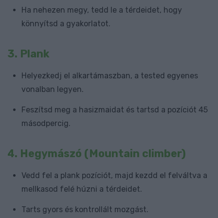
Ha nehezen megy, tedd le a térdeidet, hogy
könnyítsd a gyakorlatot.
3.
Plank
Helyezkedj el alkartámaszban, a tested egyenes
vonalban legyen.
Feszítsd meg a hasizmaidat és tartsd a pozíciót 45
másodpercig.
4.
Hegymászó (Mountain climber)
Vedd fel a plank pozíciót, majd kezdd el felváltva a
mellkasod felé húzni a térdeidet.
Tarts gyors és kontrollált mozgást.