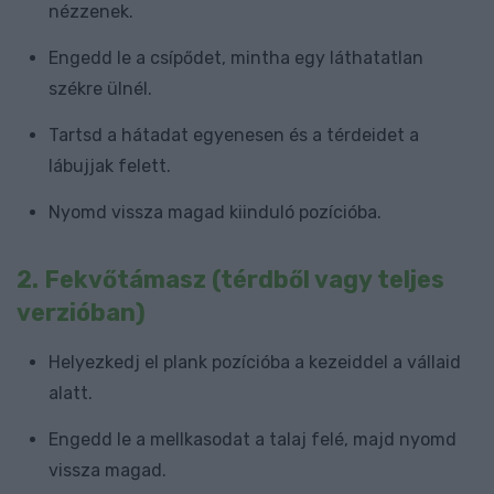
nézzenek.
Engedd le a csípődet, mintha egy láthatatlan
székre ülnél.
Tartsd a hátadat egyenesen és a térdeidet a
lábujjak felett.
Nyomd vissza magad kiinduló pozícióba.
2.
Fekvőtámasz (térdből vagy teljes
verzióban)
Helyezkedj el plank pozícióba a kezeiddel a vállaid
alatt.
Engedd le a mellkasodat a talaj felé, majd nyomd
vissza magad.