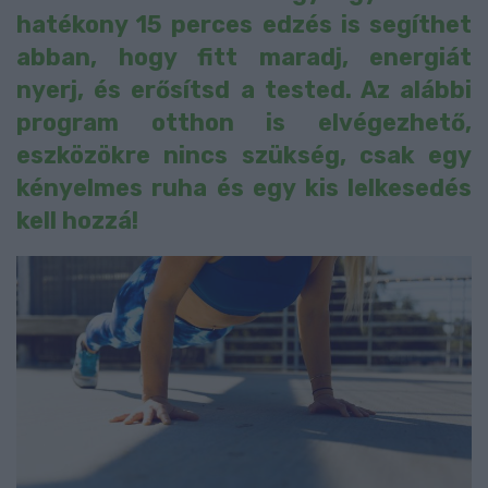
hatékony 15 perces edzés is segíthet
abban, hogy fitt maradj, energiát
nyerj, és erősítsd a tested. Az alábbi
program otthon is elvégezhető,
eszközökre nincs szükség, csak egy
kényelmes ruha és egy kis lelkesedés
kell hozzá!