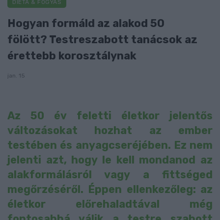
DIÉTA & FOGYÁS
Hogyan formáld az alakod 50
fölött? Testreszabott tanácsok az
érettebb korosztálynak
jan. 15
Az 50 év feletti életkor jelentős
változásokat hozhat az ember
testében és anyagcseréjében. Ez nem
jelenti azt, hogy le kell mondanod az
alakformálásról vagy a fittséged
megőrzéséről. Éppen ellenkezőleg: az
életkor előrehaladtával még
fontosabbá válik a testre szabott