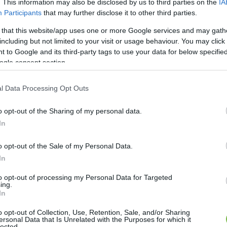
. This information may also be disclosed by us to third parties on the
IA
Participants
that may further disclose it to other third parties.
 that this website/app uses one or more Google services and may gath
including but not limited to your visit or usage behaviour. You may click 
 to Google and its third-party tags to use your data for below specifi
ogle consent section.
l Data Processing Opt Outs
o opt-out of the Sharing of my personal data.
In
o opt-out of the Sale of my Personal Data.
In
to opt-out of processing my Personal Data for Targeted
keny vagy, muszáj odafigyelned, de ha nem, sok esetbe
ing.
In
ű gabonákkal, például tönköly- vagy rozstermékekkel
o opt-out of Collection, Use, Retention, Sale, and/or Sharing
lyeknek például rosttartalma is magasabb, mint némel
ersonal Data that Is Unrelated with the Purposes for which it
lected.