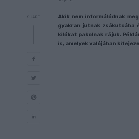
szept. 12
Akik nem informálódnak megf
SHARE
gyakran jutnak zsákutcába é
kilókat pakolnak rájuk. Példá
is, amelyek valójában kifejez