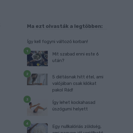
,
k
Ma ezt olvasták a legtöbben:
l
Így kell fogyni változó korban!
Mit szabad enni este 6
után?
5 diétásnak hitt étel, ami
valójában csak kilókat
pakol Rád!
Így lehet kockahasad
úszógumi helyett
Egy nullkalóriás zöldség,
ami nagyon jól variálható