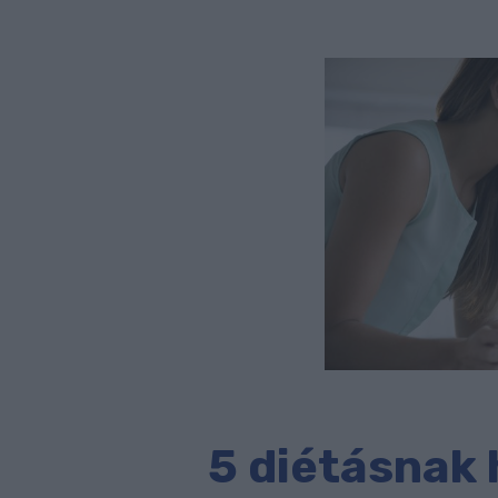
5 diétásnak h