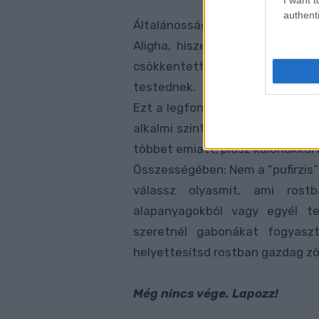
authenti
Általánosságban: A puffasztott
Aligha, hiszen rostban nem túl
csökkentett, nem túl laktató,
testednek.
Ezt a legfontosabb tudnod: A pu
alkalmi szintű fogyasztás esetén
többet emiatt, plusz kalóriákka
Összességében: Nem a “pufirzis” 
válassz olyasmit, ami rost
alapanyagokból vagy egyél t
szeretnél gabonákat fogyasz
helyettesítsd rostban gazdag zö
Még nincs vége. Lapozz!