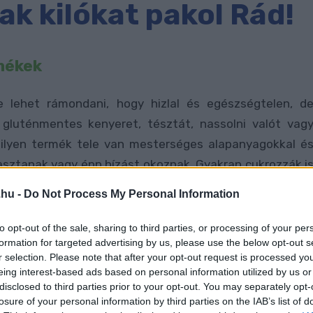
ak kilókat pakol Rád!
mékek
lehet rámondani, hogy hizlal és egészségtelen, d
 gluténmentes kenyeret, tésztát, nassolni valót vag
 ilyen termék tele van mesterséges alapanyagokkal é
asztanak vagy épp hízást okoznak. Gyakran cukrozzák i
kében.
.hu -
Do Not Process My Personal Information
Ami gluténmentes, nem feltétlenül diétás is! Persze
to opt-out of the sale, sharing to third parties, or processing of your per
formation for targeted advertising by us, please use the below opt-out s
agyon-nagyon meg kell nézned, milyen terméket vesze
r selection. Please note that after your opt-out request is processed y
pkon nézelődnöd, meglepő, hogy a kukorica alapúakon
eing interest-based ads based on personal information utilized by us or
ékeken kívül mennyiféle-fajta lehetőség közül lehe
disclosed to third parties prior to your opt-out. You may separately opt-
losure of your personal information by third parties on the IAB’s list of
 borsosabb áron; ezt jó, ha figyelembe veszed.