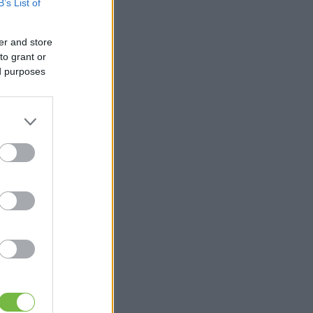
B’s List of
er and store
to grant or
ed purposes
n
,
y