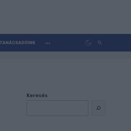
TANÁCSADÓINK
Keresés
t