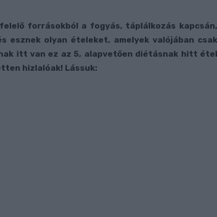
elelő forrásokból a fogyás, táplálkozás kapcsán
s esznek olyan ételeket, amelyek valójában csa
nak itt van ez az 5, alapvetően diétásnak hitt éte
etten hizlalóak! Lássuk: