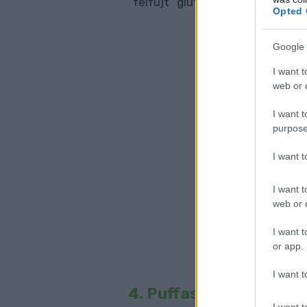
“felfújt” gluténmentes kenyérne
Opted 
Google 
I want t
web or d
I want t
purpose
I want 
I want t
web or d
I want t
or app.
I want t
4. Puffasztott ételek, 
I want t