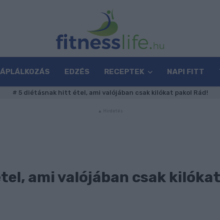
TÁPLÁLKOZÁS
EDZÉS
RECEPTEK
NAPI FITT
#
5 diétásnak hitt étel, ami valójában csak kilókat pakol Rád!
tel, ami valójában csak kilóka