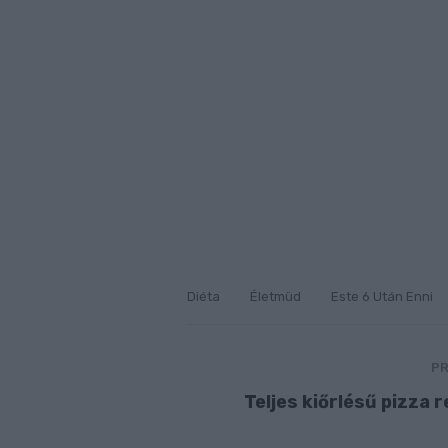
Diéta
Életmüd
Este 6 Után Enni
PR
Teljes kiőrlésű pizza 