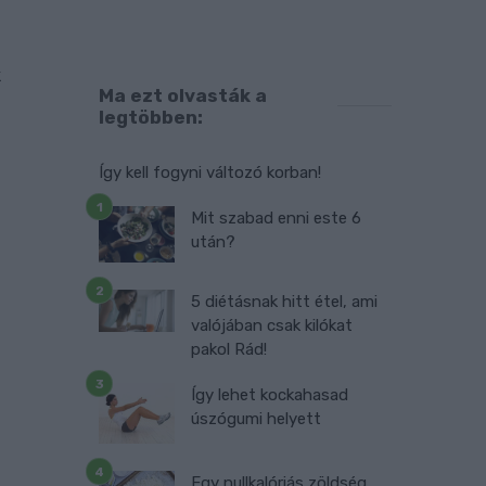
n
e
k
Ma ezt olvasták a
.
legtöbben:
,
Így kell fogyni változó korban!
Mit szabad enni este 6
után?
5 diétásnak hitt étel, ami
valójában csak kilókat
pakol Rád!
Így lehet kockahasad
úszógumi helyett
Egy nullkalóriás zöldség,