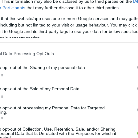
. This information may also be disclosed by us to third parties on the
IA
Participants
that may further disclose it to other third parties.
gy, máshogy alakul a napi tápanyagszükségleted, min
 that this website/app uses one or more Google services and may gath
en nem kell megijedni az este nem aktívoknak sem, his
including but not limited to your visit or usage behaviour. You may click 
 to Google and its third-party tags to use your data for below specifi
 akkor most már csak fotoszintetizálhatnak ezután sőt
ogle consent section.
ez a megoldás! Mindjárt mutatjuk is, mit tehettek
l Data Processing Opt Outs
o opt-out of the Sharing of my personal data.
In
o opt-out of the Sale of my Personal Data.
In
to opt-out of processing my Personal Data for Targeted
ing.
In
o opt-out of Collection, Use, Retention, Sale, and/or Sharing
ersonal Data that Is Unrelated with the Purposes for which it
lected.