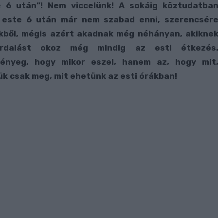
te 6 után”! Nem viccelünk! A sokáig köztudatba
t este 6 után már nem szabad enni, szerencsér
ekből, mégis azért akadnak még néhányan, akikne
furdalást okoz még mindig az esti étkezés
ényeg, hogy mikor eszel, hanem az, hogy mit
k csak meg, mit ehetünk az esti órákban!