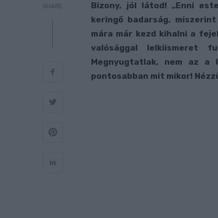
Bizony, jól látod! „Enni es
SHARE
keringő badarság, miszerin
mára már kezd kihalni a fej
valósággal lelkiismeret 
Megnyugtatlak, nem az a l
pontosabban mit mikor! Nézzü