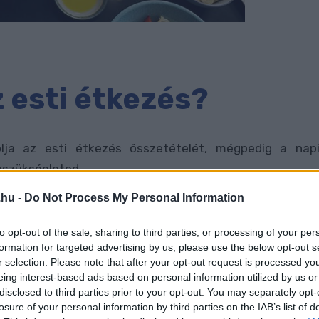
z esti étkezés?
lja az esti étkezés összetételét, mégpedig a nap
gszükségleted.
égzel, irodai vagy fizikai? Ha lejár a munkaidőd du. 4-
.hu -
Do Not Process My Personal Information
lban, vagy otthon a ház körül aktívan tevékenykedsz
et?
to opt-out of the sale, sharing to third parties, or processing of your per
formation for targeted advertising by us, please use the below opt-out s
r selection. Please note that after your opt-out request is processed y
n befolyásolja a napi aktivitás, hiszen pontosan attó
eing interest-based ads based on personal information utilized by us or
nnyi szénhidrátra, zsírra és fehérjére van szüksége
disclosed to third parties prior to your opt-out. You may separately opt-
losure of your personal information by third parties on the IAB’s list of
gsz a napod folyamán.