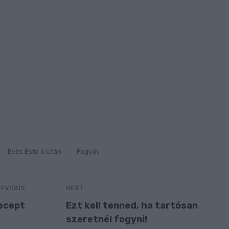
Evés Este 6 Után
Fogyás
EVIOUS
NEXT
recept
Ezt kell tenned, ha tartósan
szeretnél fogyni!