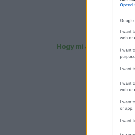
Opted 
Google 
I want t
web or d
Hogy mi a diétás vacs
I want t
purpose
A cikk a kö
I want 
I want t
web or d
I want t
or app.
I want t
I want t