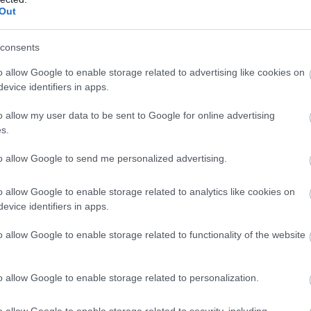
Out
consents
o allow Google to enable storage related to advertising like cookies on
evice identifiers in apps.
ora titka? LAPOZZ!
o allow my user data to be sent to Google for online advertising
s.
vetkező oldalon folytatódik:
to allow Google to send me personalized advertising.
o allow Google to enable storage related to analytics like cookies on
evice identifiers in apps.
o allow Google to enable storage related to functionality of the website
o allow Google to enable storage related to personalization.
o allow Google to enable storage related to security, including