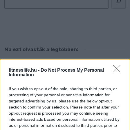
Ma ezt olvasták a legtöbben:
Így kell fogyni változó korban!
fitnesslife.hu -
Do Not Process My Personal
Information
Mit szabad enni este 6 után?
If you wish to opt-out of the sale, sharing to third parties, or
processing of your personal or sensitive information for
5 diétásnak hitt étel, ami valójában csak kilókat
targeted advertising by us, please use the below opt-out
pakol Rád!
section to confirm your selection. Please note that after your
opt-out request is processed you may continue seeing
Így lehet kockahasad úszógumi helyett
interest-based ads based on personal information utilized by
us or personal information disclosed to third parties prior to