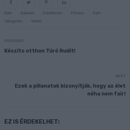
Baki
Baleset
Edzőterem
Fitness
Gym
Válogatás
Videó
PREVIOUS
Készíts otthon Túró Rudit!
NEXT
Ezek a pillanatok bizonyítják, hogy az élet
néha nem fair!
EZ IS ÉRDEKELHET: