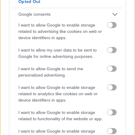
Opted Out
például ezen nőttem fel – anno nem volt ennyi
Google consents
féle Rudi, mégis mindenki imádta. Nemrég jött ez
a Fitt Rudi őrület, de hamar lecsillapodott a
I want to allow Google to enable storage
related to advertising like cookies on web or
kezdeti lelkesedés, mikor kiderült, hogy ez az
device identifiers in apps.
egészségesnek mondott Rudi igazából csak egy
marketing fogás, hisz ugyanúgy cukros, csak
I want to allow my user data to be sent to
Google for online advertising purposes.
kicsit mások az arányok. Ráadásul a
csokirétegnek is búcsút mondtak… Egyszóval
I want to allow Google to send me
nem az igazi, DE van egy szuper megoldás, ha
personalized advertising.
kicsit egészségesebben szeretnéd élvezni az
I want to allow Google to enable storage
igazi Túró Rudit.
related to analytics like cookies on web or
device identifiers in apps.
I want to allow Google to enable storage
related to functionality of the website or app.
I want to allow Google to enable storage