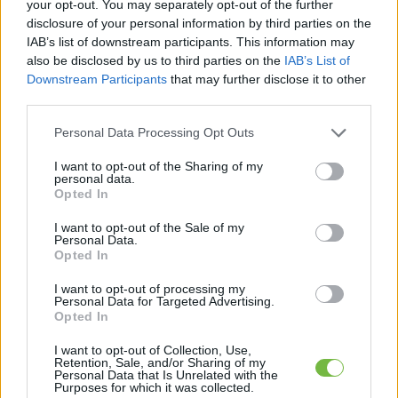
your opt-out. You may separately opt-out of the further
disclosure of your personal information by third parties on the
Egy nullkalóriás zöldség, ami nagyon jól
IAB’s list of downstream participants. This information may
variálható és igazán egészséges
also be disclosed by us to third parties on the
IAB’s List of
Downstream Participants
that may further disclose it to other
third parties.
Please note that this website/app uses one or more Google
Personal Data Processing Opt Outs
services and may gather and store information including but
not limited to your visit or usage behaviour. You may click to
I want to opt-out of the Sharing of my
personal data.
grant or deny consent to Google and its third-party tags to
Opted In
use your data for below specified purposes in below Google
consent section.
I want to opt-out of the Sale of my
Personal Data.
Opted In
EGÉSZSÉGES ÉDESSÉGEK
Készíts otthon Túró Rudit!
I want to opt-out of processing my
Personal Data for Targeted Advertising.
Opted In
márc. 10
I want to opt-out of Collection, Use,
Retention, Sale, and/or Sharing of my
A Túró Rudi egy tradicionális magyar édesség,
Personal Data that Is Unrelated with the
Purposes for which it was collected.
melynek szinte senki sem tud ellenállni. Én