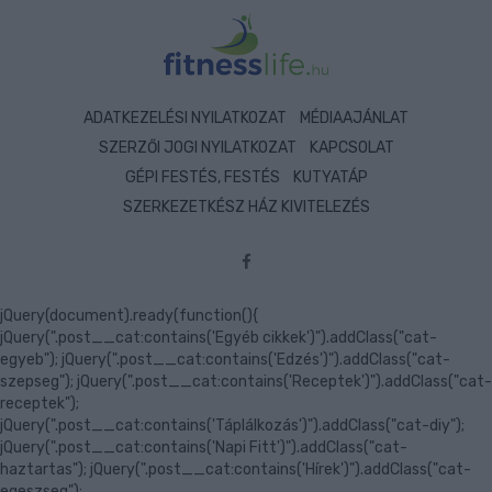
ADATKEZELÉSI NYILATKOZAT
MÉDIAAJÁNLAT
SZERZŐI JOGI NYILATKOZAT
KAPCSOLAT
GÉPI FESTÉS, FESTÉS
KUTYATÁP
SZERKEZETKÉSZ HÁZ KIVITELEZÉS
jQuery(document).ready(function(){
jQuery(".post__cat:contains('Egyéb cikkek')").addClass("cat-
egyeb"); jQuery(".post__cat:contains('Edzés')").addClass("cat-
szepseg"); jQuery(".post__cat:contains('Receptek')").addClass("cat-
receptek");
jQuery(".post__cat:contains('Táplálkozás')").addClass("cat-diy");
jQuery(".post__cat:contains('Napi Fitt')").addClass("cat-
haztartas"); jQuery(".post__cat:contains('Hírek')").addClass("cat-
egeszseg");