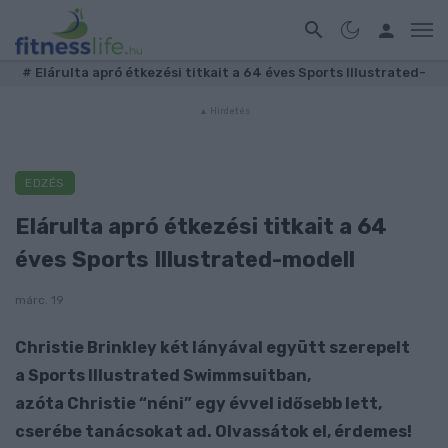
#
Elárulta apró étkezési titkait a 64 éves Sports Illustrated-
EDZÉS
Elárulta apró étkezési titkait a 64
éves Sports Illustrated-modell
márc. 19
Christie Brinkley két lányával együtt szerepelt
a Sports Illustrated Swimmsuitban,
azóta Christie “néni” egy évvel idősebb lett,
cserébe tanácsokat ad. Olvassátok el, érdemes!