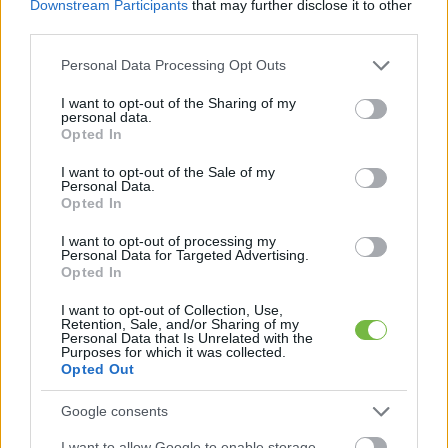
Downstream Participants
that may further disclose it to other
third parties.
Please note that this website/app uses one or more Google
Personal Data Processing Opt Outs
services and may gather and store information including but
not limited to your visit or usage behaviour. You may click to
I want to opt-out of the Sharing of my
1
2
Következő oldal
personal data.
grant or deny consent to Google and its third-party tags to
Opted In
use your data for below specified purposes in below Google
Oldal:
1
/ 2
consent section.
I want to opt-out of the Sale of my
Personal Data.
Opted In
I want to opt-out of processing my
Personal Data for Targeted Advertising.
Opted In
I want to opt-out of Collection, Use,
Retention, Sale, and/or Sharing of my
Personal Data that Is Unrelated with the
Purposes for which it was collected.
Opted Out
Google consents
I want to allow Google to enable storage