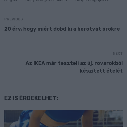
PREVIOUS
20 érv, hogy miért dobd ki a borotvát örökre
NEXT
Az IKEA már teszteli az új, rovarokból
készített ételét
EZ IS ÉRDEKELHET: