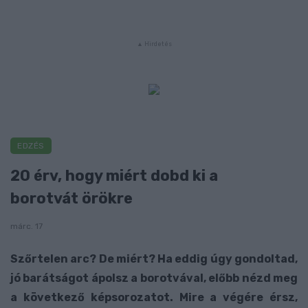
EDZÉS
20 érv, hogy miért dobd ki a
borotvát örökre
márc. 17
Szőrtelen arc? De miért? Ha eddig úgy gondoltad,
jó barátságot ápolsz a borotvával, előbb nézd meg
a következő képsorozatot. Mire a végére érsz,