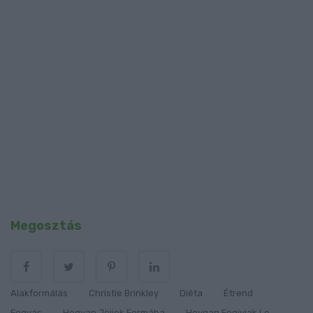
Megosztás
Alakformálás
Christie Brinkley
Diéta
Étrend
Fogyás
Hogyan Jöjjek Formába
Hoygan Fogiyjak Le