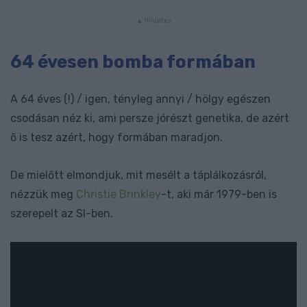
64 évesen bomba formában
A 64 éves (!) / igen, tényleg annyi / hölgy egészen
csodásan néz ki, ami persze jórészt genetika, de azért
ő is tesz azért, hogy formában maradjon.
De mielőtt elmondjuk, mit mesélt a táplálkozásról,
nézzük meg
Christie Brinkley
-t, aki már 1979-ben is
szerepelt az SI-ben.