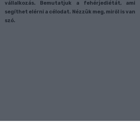
vállalkozás. Bemutatjuk a fehérjediétát, ami
segíthet elérni a célodat. Nézzük meg, miről is van
szó.