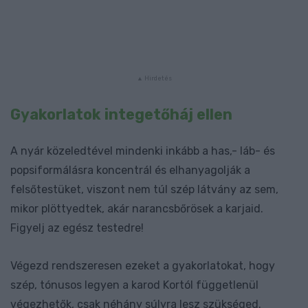
Gyakorlatok integetőháj ellen
A nyár közeledtével mindenki inkább a has,- láb- és
popsiformálásra koncentrál és elhanyagolják a
felsőtestüket, viszont nem túl szép látvány az sem,
mikor plöttyedtek, akár narancsbőrösek a karjaid.
Figyelj az egész testedre!
Végezd rendszeresen ezeket a gyakorlatokat, hogy
szép, tónusos legyen a karod Kortól függetlenül
végezhetők, csak néhány súlyra lesz szükséged.