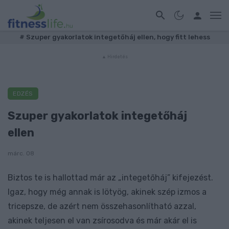
#
Szuper gyakorlatok integetőháj ellen, hogy fitt lehess
EDZÉS
Szuper gyakorlatok integetőháj
ellen
márc. 08
Biztos te is hallottad már az „integetőháj” kifejezést.
Igaz, hogy még annak is lötyög, akinek szép izmos a
tricepsze, de azért nem összehasonlítható azzal,
akinek teljesen el van zsírosodva és már akár el is