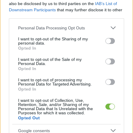
also be disclosed by us to third parties on the
IAB’s List of
Downstream Participants
that may further disclose it to other
third parties.
Please note that this website/app uses one or more Google
Personal Data Processing Opt Outs
services and may gather and store information including but
not limited to your visit or usage behaviour. You may click to
I want to opt-out of the Sharing of my
personal data.
grant or deny consent to Google and its third-party tags to
Opted In
use your data for below specified purposes in below Google
consent section.
I want to opt-out of the Sale of my
Personal Data.
Opted In
I want to opt-out of processing my
Personal Data for Targeted Advertising.
Opted In
I want to opt-out of Collection, Use,
Retention, Sale, and/or Sharing of my
Personal Data that Is Unrelated with the
Purposes for which it was collected.
Opted Out
Google consents