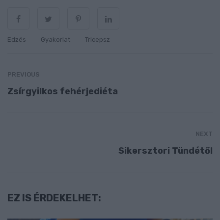
Edzés
Gyakorlat
Tricepsz
PREVIOUS
Zsírgyilkos fehérjediéta
NEXT
Sikersztori Tündétől
EZ IS ÉRDEKELHET: