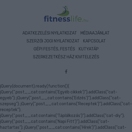
ADATKEZELÉSI NYILATKOZAT
MÉDIAAJÁNLAT
SZERZŐI JOGI NYILATKOZAT
KAPCSOLAT
GÉPI FESTÉS, FESTÉS
KUTYATÁP
SZERKEZETKÉSZ HÁZ KIVITELEZÉS
jQuery(document).ready(function(){
jQuery(".post__cat:contains('Egyéb cikkek')").addClass("cat-
egyeb"); jQuery(".post__cat:contains('Edzés')").addClass("cat-
szepseg"); jQuery(".post__cat:contains('Receptek')").addClass("cat-
receptek");
jQuery(".post__cat:contains('Táplálkozás')").addClass("cat-diy");
jQuery(".post__cat:contains('Napi Fitt')").addClass("cat-
haztartas"); jQuery(".post__cat:contains('Hírek')").addClass("cat-