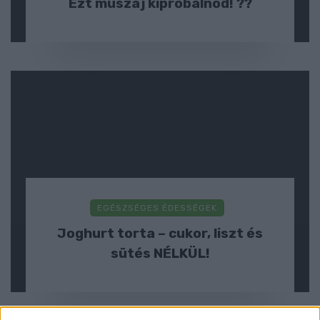
Ezt muszáj kipróbálnod! ??
EGÉSZSÉGES ÉDESSÉGEK
Joghurt torta – cukor, liszt és
sütés NÉLKÜL!