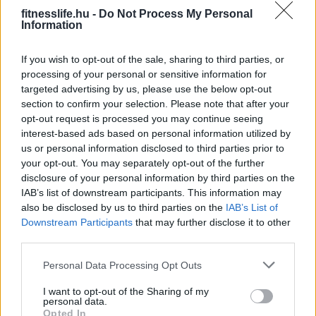
fitnesslife.hu -
Do Not Process My Personal
Information
If you wish to opt-out of the sale, sharing to third parties, or
processing of your personal or sensitive information for
targeted advertising by us, please use the below opt-out
section to confirm your selection. Please note that after your
opt-out request is processed you may continue seeing
interest-based ads based on personal information utilized by
EGÉSZSÉGES ÉDESSÉGEK
us or personal information disclosed to third parties prior to
Egyszerű, de nagyszerű nass. Ki
your opt-out. You may separately opt-out of the further
disclosure of your personal information by third parties on the
kell próbálnod! :D
IAB’s list of downstream participants. This information may
also be disclosed by us to third parties on the
IAB’s List of
Downstream Participants
that may further disclose it to other
third parties.
Please note that this website/app uses one or more Google
Personal Data Processing Opt Outs
services and may gather and store information including but
not limited to your visit or usage behaviour. You may click to
I want to opt-out of the Sharing of my
personal data.
grant or deny consent to Google and its third-party tags to
Opted In