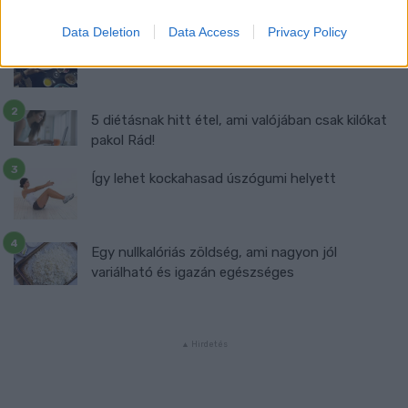
Így kell fogyni változó korban!
Data Deletion
Data Access
Privacy Policy
Mit szabad enni este 6 után?
5 diétásnak hitt étel, ami valójában csak kilókat
pakol Rád!
Így lehet kockahasad úszógumi helyett
Egy nullkalóriás zöldség, ami nagyon jól
variálható és igazán egészséges