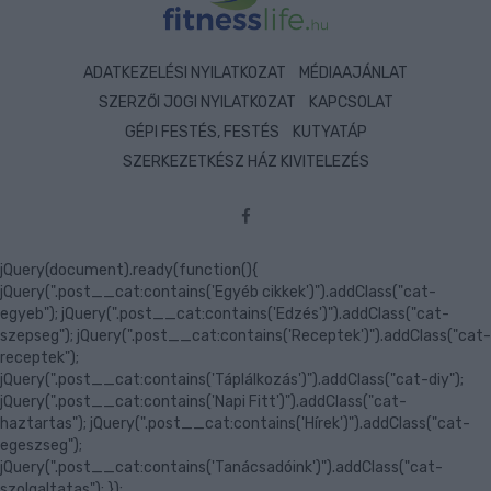
ADATKEZELÉSI NYILATKOZAT
MÉDIAAJÁNLAT
SZERZŐI JOGI NYILATKOZAT
KAPCSOLAT
GÉPI FESTÉS, FESTÉS
KUTYATÁP
SZERKEZETKÉSZ HÁZ KIVITELEZÉS
jQuery(document).ready(function(){
jQuery(".post__cat:contains('Egyéb cikkek')").addClass("cat-
egyeb"); jQuery(".post__cat:contains('Edzés')").addClass("cat-
szepseg"); jQuery(".post__cat:contains('Receptek')").addClass("cat-
receptek");
jQuery(".post__cat:contains('Táplálkozás')").addClass("cat-diy");
jQuery(".post__cat:contains('Napi Fitt')").addClass("cat-
haztartas"); jQuery(".post__cat:contains('Hírek')").addClass("cat-
egeszseg");
jQuery(".post__cat:contains('Tanácsadóink')").addClass("cat-
szolgaltatas"); });