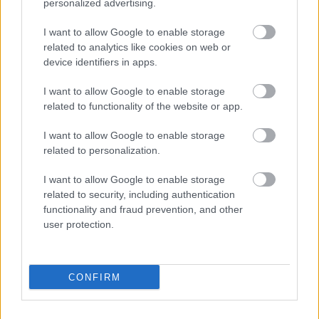
personalized advertising.
I want to allow Google to enable storage
related to analytics like cookies on web or
device identifiers in apps.
HÍREK
I want to allow Google to enable storage
14 megdöbbentő dolog, ami
related to functionality of the website or app.
Észak-Koreában be van tiltva
I want to allow Google to enable storage
related to personalization.
I want to allow Google to enable storage
related to security, including authentication
functionality and fraud prevention, and other
user protection.
CONFIRM
HÍREK