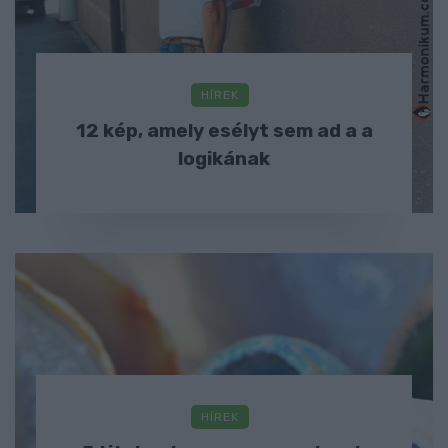
HÍREK
12 kép, amely esélyt sem ad a a
logikának
HÍREK