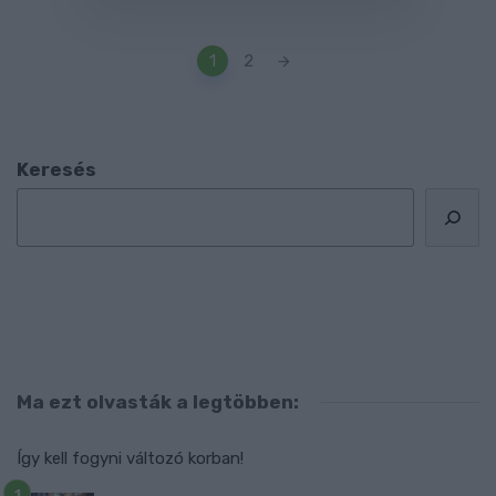
Posts
1
2
navigation
Keresés
Ma ezt olvasták a legtöbben:
Így kell fogyni változó korban!