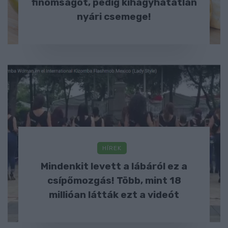
finomságot, pedig kihagyhatatlan
nyári csemege!
HÍREK
Mindenkit levett a lábáról ez a
csípőmozgás! Több, mint 18
millióan látták ezt a videót