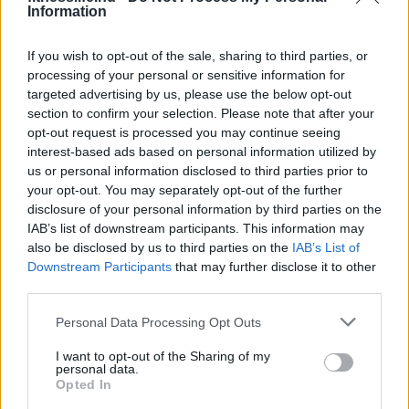
Information
– Te melyiket vállalnád el?
If you wish to opt-out of the sale, sharing to third parties, or
processing of your personal or sensitive information for
targeted advertising by us, please use the below opt-out
section to confirm your selection. Please note that after your
opt-out request is processed you may continue seeing
interest-based ads based on personal information utilized by
us or personal information disclosed to third parties prior to
your opt-out. You may separately opt-out of the further
disclosure of your personal information by third parties on the
IAB’s list of downstream participants. This information may
also be disclosed by us to third parties on the
IAB’s List of
Downstream Participants
that may further disclose it to other
HÍREK
third parties.
Ez a 7 sztár ölt már embert – és
Please note that this website/app uses one or more Google
Personal Data Processing Opt Outs
nem a filmvásznon ?
services and may gather and store information including but
not limited to your visit or usage behaviour. You may click to
I want to opt-out of the Sharing of my
personal data.
grant or deny consent to Google and its third-party tags to
Opted In
use your data for below specified purposes in below Google