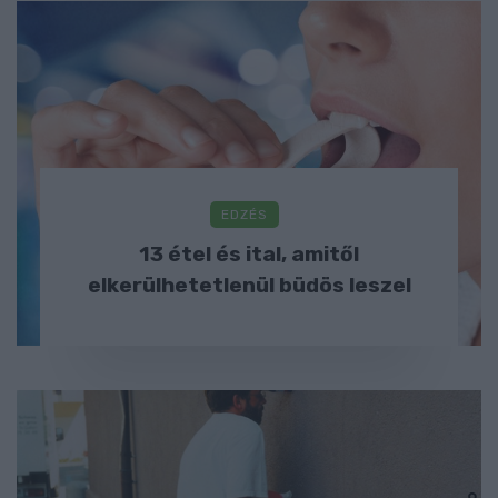
EDZÉS
13 étel és ital, amitől
elkerülhetetlenül büdös leszel