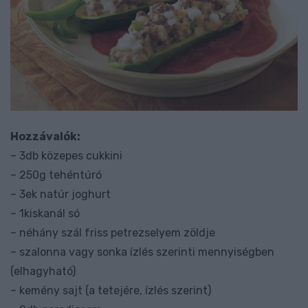
Hozzávalók:
– 3db közepes cukkini
– 250g tehéntúró
– 3ek natúr joghurt
– 1kiskanál só
– néhány szál friss petrezselyem zöldje
– szalonna vagy sonka ízlés szerinti mennyiségben
(elhagyható)
– kemény sajt (a tetejére, ízlés szerint)