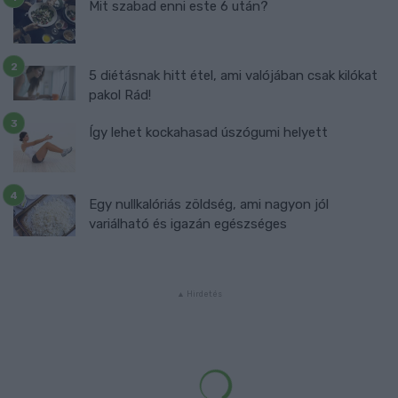
Mit szabad enni este 6 után?
5 diétásnak hitt étel, ami valójában csak kilókat
pakol Rád!
Így lehet kockahasad úszógumi helyett
Egy nullkalóriás zöldség, ami nagyon jól
variálható és igazán egészséges