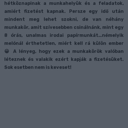
hétköznapinak a munkahelyük és a feladatok,
amiért fizetést kapnak. Persze egy idő után
mindent meg lehet szokni, de van néhány
munkakör, amit szívesebben csinálnánk, mint egy
8 órás, unalmas irodai papírmunkát…némelyik
melónál érthetetlen, miért kell rá külön ember
😀 A lényeg, hogy ezek a munkakörök valóban
léteznek és valakik ezért kapják a fizetésüket.
Sok esetben nem is keveset!