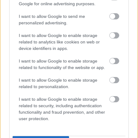
Google for online advertising purposes.
I want to allow Google to send me
personalized advertising.
I want to allow Google to enable storage
Ma ezt olvasták a legtöbben:
related to analytics like cookies on web or
device identifiers in apps.
Így kell fogyni változó korban!
I want to allow Google to enable storage
related to functionality of the website or app.
Mit szabad enni este 6 után?
I want to allow Google to enable storage
related to personalization.
5 diétásnak hitt étel, ami valójában csak kilókat
pakol Rád!
I want to allow Google to enable storage
related to security, including authentication
Így lehet kockahasad úszógumi helyett
functionality and fraud prevention, and other
user protection.
Egy nullkalóriás zöldség, ami nagyon jól