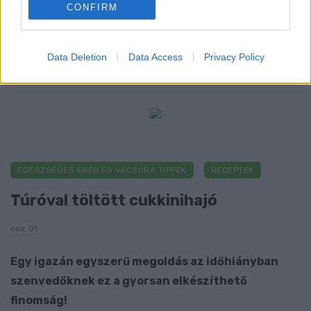
CONFIRM
variálható és igazán egészséges
Data Deletion
Data Access
Privacy Policy
EGÉSZSÉGES EBÉD ÉS VACSORA TIPPEK
RECEPTEK
Túróval töltött cukkinihajó
nov. 01
Egy igazán egyszerű megoldás az időhiányban
szenvedőknek ez a gyorsan elkészíthető
finomság!