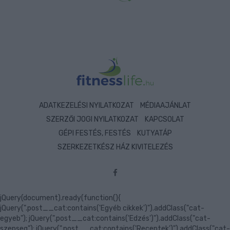
ADATKEZELÉSI NYILATKOZAT
MÉDIAAJÁNLAT
SZERZŐI JOGI NYILATKOZAT
KAPCSOLAT
GÉPI FESTÉS, FESTÉS
KUTYATÁP
SZERKEZETKÉSZ HÁZ KIVITELEZÉS
jQuery(document).ready(function(){
jQuery(".post__cat:contains('Egyéb cikkek')").addClass("cat-
egyeb"); jQuery(".post__cat:contains('Edzés')").addClass("cat-
szepseg"); jQuery(".post__cat:contains('Receptek')").addClass("cat-