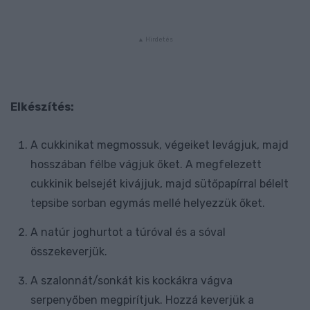
Elkészítés:
A cukkinikat megmossuk, végeiket levágjuk, majd
hosszában félbe vágjuk őket. A megfelezett
cukkinik belsejét kivájjuk, majd sütőpapírral bélelt
tepsibe sorban egymás mellé helyezzük őket.
A natúr joghurtot a túróval és a sóval
összekeverjük.
A szalonnát/sonkát kis kockákra vágva
serpenyőben megpirítjuk. Hozzá keverjük a