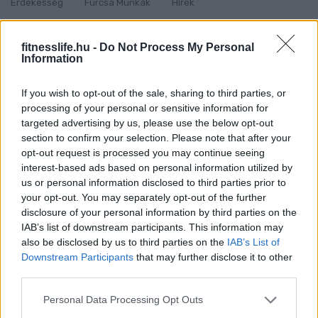
Érdekesség
Furcsa Munkák
Hírek
Szokatlan Munkák
Szórakozás
fitnesslife.hu -
Do Not Process My Personal
Information
PREVIOUS
If you wish to opt-out of the sale, sharing to third parties, or
Túróval töltött cukkinihajó
processing of your personal or sensitive information for
targeted advertising by us, please use the below opt-out
section to confirm your selection. Please note that after your
opt-out request is processed you may continue seeing
NEXT
interest-based ads based on personal information utilized by
10 diétás reggeli sok fehérjével, DE kevés
us or personal information disclosed to third parties prior to
your opt-out. You may separately opt-out of the further
kalóriával
disclosure of your personal information by third parties on the
IAB’s list of downstream participants. This information may
also be disclosed by us to third parties on the
IAB’s List of
Downstream Participants
that may further disclose it to other
EZ IS ÉRDEKELHET:
third parties.
Please note that this website/app uses one or more Google
Personal Data Processing Opt Outs
services and may gather and store information including but