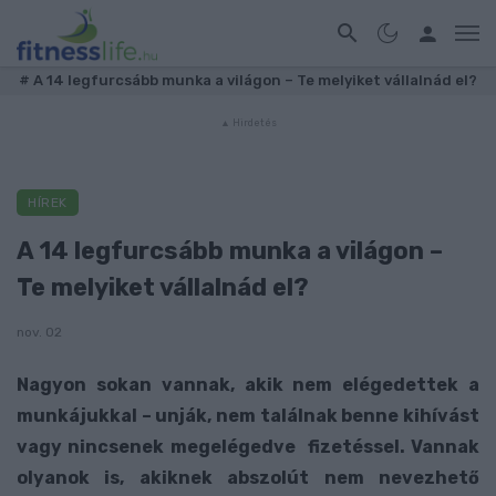
#
A 14 legfurcsább munka a világon – Te melyiket vállalnád el?
HÍREK
A 14 legfurcsább munka a világon –
Te melyiket vállalnád el?
nov. 02
Nagyon sokan vannak, akik nem elégedettek a
munkájukkal – unják, nem találnak benne kihívást
vagy nincsenek megelégedve fizetéssel. Vannak
olyanok is, akiknek abszolút nem nevezhető