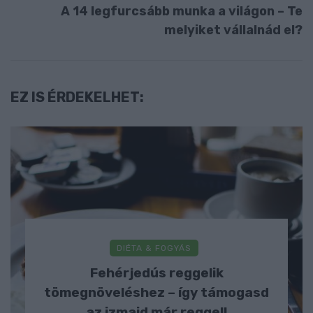
A 14 legfurcsább munka a világon – Te
melyiket vállalnád el?
EZ IS ÉRDEKELHET:
DIÉTA & FOGYÁS
Fehérjedús reggelik
tömegnöveléshez – így támogasd
az izmaid már reggel!