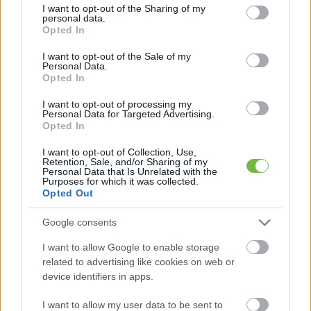
not limited to your visit or usage behaviour. You may click to
I want to opt-out of the Sharing of my
personal data.
grant or deny consent to Google and its third-party tags to
Opted In
use your data for below specified purposes in below Google
consent section.
I want to opt-out of the Sale of my
Personal Data.
Opted In
HÍREK
I want to opt-out of processing my
Personal Data for Targeted Advertising.
45 éves kor felett is, várólista
Opted In
nélkül várja a párokat a kassai
I want to opt-out of Collection, Use,
Retention, Sale, and/or Sharing of my
meddőségi szanatórium
Personal Data that Is Unrelated with the
Purposes for which it was collected.
Opted Out
Google consents
I want to allow Google to enable storage
Keresés
related to advertising like cookies on web or
device identifiers in apps.
I want to allow my user data to be sent to