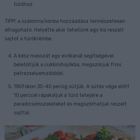
túróhoz.
TIPP:
a szalonna/sonka hozzáadása természetesen
elhagyható. Helyette akár tehetünk egy kis reszelt
sajtot a túrókrémbe.
A kész masszát egy evőkanál segítségével
beletöltjük a cukkinihajókba, megszórjuk friss
petrezselyemzölddel.
180fokon 35-40 percig sütjük. A sütés vége előtt
10 perccel rápakoljuk a túró tetejére a
paradicsomszeleteket és megszórhatjuk reszelt
sajttal.