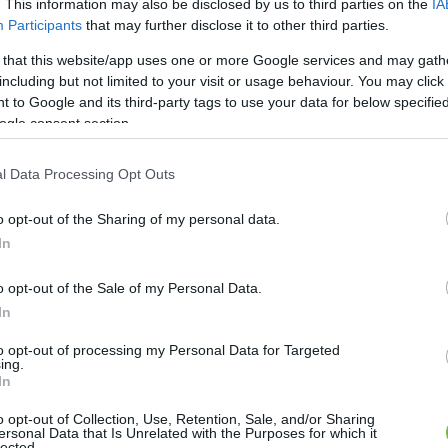
. This information may also be disclosed by us to third parties on the
IA
Participants
that may further disclose it to other third parties.
HÍREK
 that this website/app uses one or more Google services and may gath
lta magát…Lefogyott!
including but not limited to your visit or usage behaviour. You may click 
 to Google and its third-party tags to use your data for below specifi
ogle consent section.
l Data Processing Opt Outs
o opt-out of the Sharing of my personal data.
In
o opt-out of the Sale of my Personal Data.
In
to opt-out of processing my Personal Data for Targeted
ing.
In
o opt-out of Collection, Use, Retention, Sale, and/or Sharing
ersonal Data that Is Unrelated with the Purposes for which it
lected.