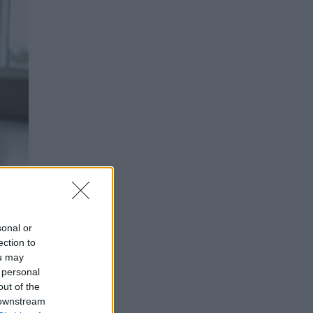
sonal or
ection to
ou may
 personal
out of the
 downstream