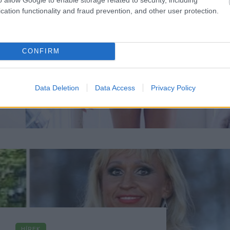
DIÉTA & FOGYÁS
cation functionality and fraud prevention, and other user protection.
fogyni egy hónap alatt? Ez
észséges maximum
CONFIRM
Data Deletion
Data Access
Privacy Policy
HÍREK