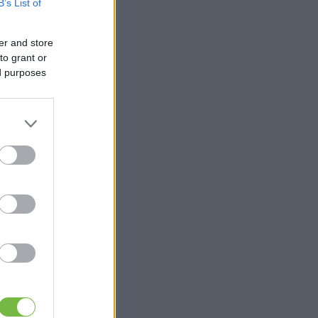
B’s List of
er and store
to grant or
ed purposes