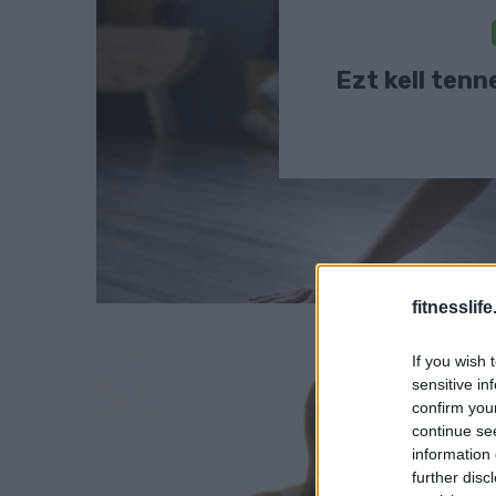
Ezt kell tenn
fitnesslife
If you wish 
sensitive in
confirm you
continue se
information 
further disc