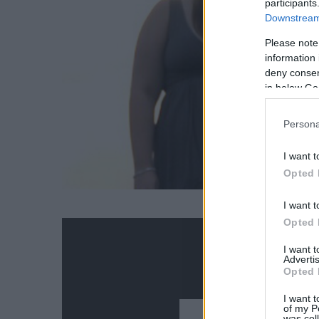
participants
Downstream 
Please note
Túladago
information 
deny consent
in below Go
Persona
I want t
Opted 
I want t
Opted 
I want 
Advertis
Opted 
I want t
of my P
was col