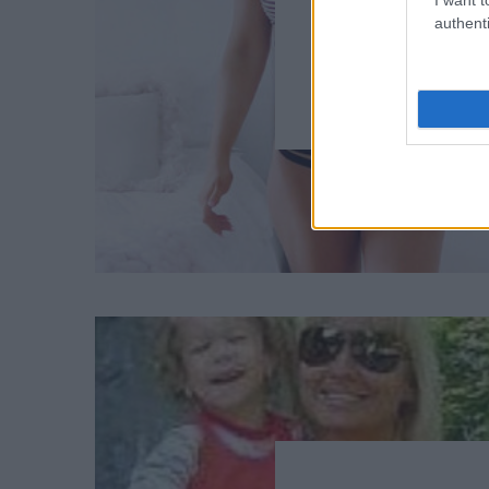
authenti
Mennyit lehet 
az eg