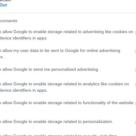
HÍREK
Out
gyásai Hollywood-ból.
consents
n motiváló átalakulások!
o allow Google to enable storage related to advertising like cookies on
evice identifiers in apps.
o allow my user data to be sent to Google for online advertising
s.
to allow Google to send me personalized advertising.
o allow Google to enable storage related to analytics like cookies on
evice identifiers in apps.
o allow Google to enable storage related to functionality of the website
o allow Google to enable storage related to personalization.
o allow Google to enable storage related to security, including