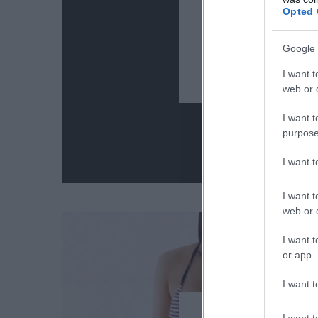
Opted 
Az év fo
Google 
Elképesztőe
I want t
web or d
I want t
purpose
I want 
I want t
web or d
I want t
or app.
I want t
I want t