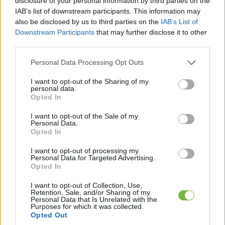
disclosure of your personal information by third parties on the
IAB’s list of downstream participants. This information may
also be disclosed by us to third parties on the
IAB’s List of
NEXT
Downstream Participants
that may further disclose it to other
third parties.
Az őszi hajhullás okai
Please note that this website/app uses one or more Google
Personal Data Processing Opt Outs
services and may gather and store information including but
not limited to your visit or usage behaviour. You may click to
I want to opt-out of the Sharing of my
personal data.
grant or deny consent to Google and its third-party tags to
EZ IS ÉRDEKELHET:
Opted In
use your data for below specified purposes in below Google
consent section.
I want to opt-out of the Sale of my
Personal Data.
Opted In
I want to opt-out of processing my
Personal Data for Targeted Advertising.
Opted In
I want to opt-out of Collection, Use,
Retention, Sale, and/or Sharing of my
Personal Data that Is Unrelated with the
HÍREK
Purposes for which it was collected.
Opted Out
45 éves kor felett is, várólista