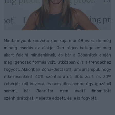
Mindannyiunk kedvenc komikája már 48 éves, de még
mindig csodás az alakja. Jen régen betegesen meg
akart felelni mindenkinek, és bár a Jóbarátok elején
még igencsak formás volt, útközben ő is a trendekhez
fogyott. Akkoriban Zóna-diétázott, ami arra épül, hogy
étkezésenként 40% szénhidrátot, 30% zsírt és 30%
fehérjét kell bevinni, és nem tilos benne úgy igazából
semmi, bár Jennifer nem evett finomított
szénhidrátokat. Mellette edzett, és le is fogyott.