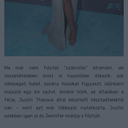
Ma már nem folytat “számolós” étrendet, de
összetételében most is hasonlóan étkezik: sok
zöldséget, halat, sovány húsokat fogyaszt, időnként
majszol egy kis sajtot. Amikor hízik, az általában a
férje, Justin Theroux által készített tésztaételektől
van – mint azt már többször nyilatkozta, Justin
ezekben igen jó és Jennifer imádja a főztjét.