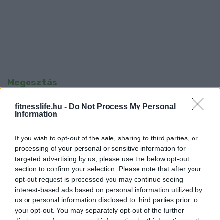
Megosztás
fitnesslife.hu -
Do Not Process My Personal
Information
Fejtörő
Hírek
Szórakoztató
Tudományos Poén
If you wish to opt-out of the sale, sharing to third parties, or
Vicces
processing of your personal or sensitive information for
targeted advertising by us, please use the below opt-out
section to confirm your selection. Please note that after your
PREVIOUS
opt-out request is processed you may continue seeing
interest-based ads based on personal information utilized by
Top formában vannak, mégis igen jókat
us or personal information disclosed to third parties prior to
esznek! Étkezési titkok Hollywoodból
your opt-out. You may separately opt-out of the further