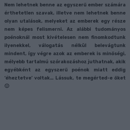
Nem lehetnek benne az egyszerű ember számára
érthetetlen szavak, illetve nem lehetnek benne
olyan utalások, melyeket az emberek egy része
nem képes felismerni. Az alábbi tudományos
poénoknál most kivételesen nem finomkodtunk
ilyenekkel, válogatás nélkül belevágtunk
mindent, így végre azok az emberek is minőségi,
mélyebb tartalmú szórakozáshoz juthatnak, akik
egyébként az egyszerű poénok miatt eddig
‘éheztetve’ voltak… Lássuk, te megérted-e őket
🙂