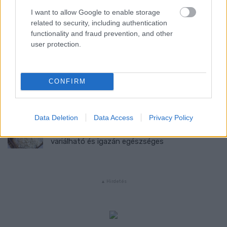
I want to allow Google to enable storage
Mit szabad enni este 6 után?
related to security, including authentication
functionality and fraud prevention, and other
user protection.
5 diétásnak hitt étel, ami valójában csak kilókat
pakol Rád!
CONFIRM
Így lehet kockahasad úszógumi helyett
Data Deletion
Data Access
Privacy Policy
Egy nullkalóriás zöldség, ami nagyon jól
variálható és igazán egészséges