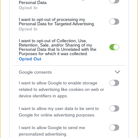
Personal Data.
Opted In
Egészséges Ebéd
Helyes Táplálkozás
I want to opt-out of processing my
Hogyan Fogyjak Le
Recept
Vacsora
Personal Data for Targeted Advertising.
Opted In
I want to opt-out of Collection, Use,
PREVIOUS
Retention, Sale, and/or Sharing of my
Personal Data that Is Unrelated with the
Ezekben a gyümölcsökben van a legtöbb
Purposes for which it was collected.
Opted Out
cukor!
Google consents
I want to allow Google to enable storage
NEXT
related to advertising like cookies on web or
device identifiers in apps.
Folyamatosan puffadsz és nem múlik??
Akkor ezeket NE edd!
I want to allow my user data to be sent to
Google for online advertising purposes.
I want to allow Google to send me
EZ IS ÉRDEKELHET:
personalized advertising.