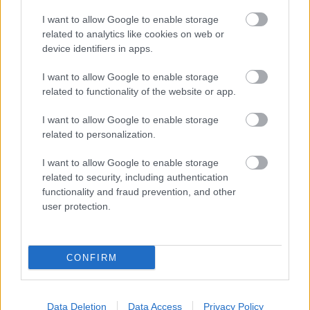
I want to allow Google to enable storage
related to analytics like cookies on web or
device identifiers in apps.
I want to allow Google to enable storage
related to functionality of the website or app.
I want to allow Google to enable storage
related to personalization.
DIÉTA & FOGYÁS
I want to allow Google to enable storage
Hogyan formáld az alakod 50
related to security, including authentication
fölött? Testreszabott tanácsok
functionality and fraud prevention, and other
az érettebb korosztálynak
user protection.
CONFIRM
Keresés
Data Deletion
Data Access
Privacy Policy