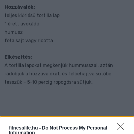
Hozzávalók:
teljes kiőrlésű tortilla lap
1 érett avokádó
humusz
feta sajt vagy ricotta
Elkészítés:
A tortilla lapokat megkenjük hummusszal, aztán
rádobjuk a hozzávalókat, és félbehajtva sütőbe
tesszük – 5-10 percig ropogósra sütjük.
fitnesslife.hu -
Do Not Process My Personal
Information