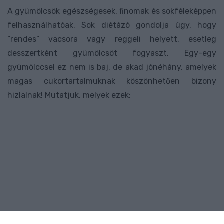
A gyümölcsök egészségesek, finomak és sokféleképpen
felhasználhatóak. Sok diétázó gondolja úgy, hogy
“rendes” vacsora vagy reggeli helyett, esetleg
desszertként gyümölcsöt fogyaszt. Egy-egy
gyümölccsel ez nem is baj, de akad jónéhány, amelyek
magas cukortartalmuknak köszönhetően bizony
hizlalnak! Mutatjuk, melyek ezek: