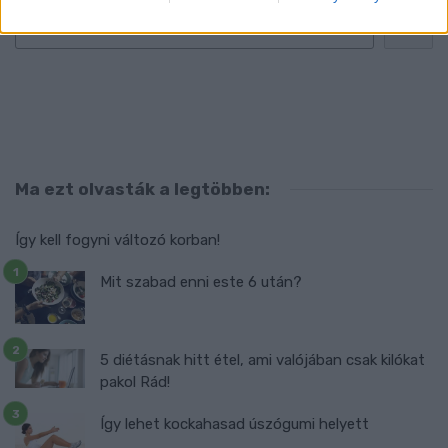
Ma ezt olvasták a legtöbben:
Így kell fogyni változó korban!
Mit szabad enni este 6 után?
5 diétásnak hitt étel, ami valójában csak kilókat
pakol Rád!
Így lehet kockahasad úszógumi helyett