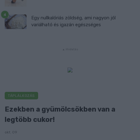
Egy nullkalóriás zöldség, ami nagyon jól
variálható és igazán egészséges
TÁPLÁLKOZÁS
Ezekben a gyümölcsökben van a
legtöbb cukor!
okt. 09