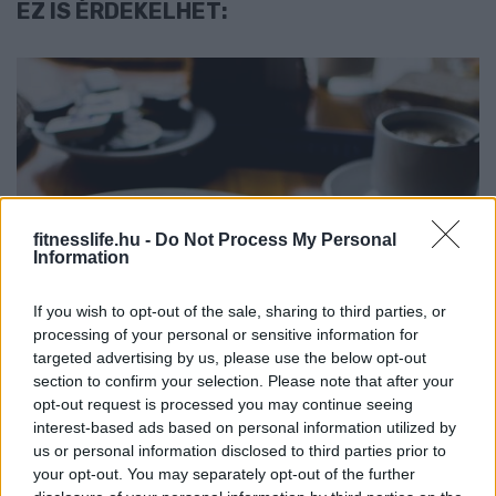
EZ IS ÉRDEKELHET:
fitnesslife.hu -
Do Not Process My Personal
DIÉTA & FOGYÁS
Information
Fehérjedús reggelik
If you wish to opt-out of the sale, sharing to third parties, or
tömegnöveléshez – így támogasd
processing of your personal or sensitive information for
az izmaid már reggel!
targeted advertising by us, please use the below opt-out
section to confirm your selection. Please note that after your
opt-out request is processed you may continue seeing
interest-based ads based on personal information utilized by
us or personal information disclosed to third parties prior to
your opt-out. You may separately opt-out of the further
Keresés