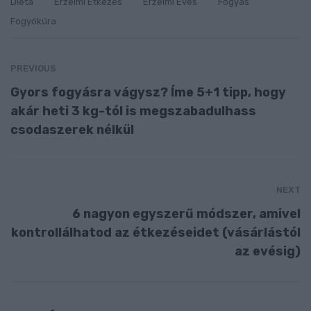
Diéta
Érzelmi Étkezés
Érzelmi Evés
Fogyás
Fogyókúra
PREVIOUS
Gyors fogyásra vágysz? Íme 5+1 tipp, hogy
akár heti 3 kg-tól is megszabadulhass
csodaszerek nélkül
NEXT
6 nagyon egyszerű módszer, amivel
kontrollálhatod az étkezéseidet (vásárlástól
az evésig)