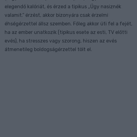
elegendő kalóriát, és érzed a tipikus „Úgy nasiznék
valamit.” érzést, akkor bizonyára csak érzelmi
éhségérzettel állsz szemben. Főleg akkor üti fel a fejét,
ha az ember unatkozik (tipikus esete az esti, TV előtti
evés), ha stresszes vagy szorong, hiszen az evés
átmenetileg boldogságérzettel tölt el.