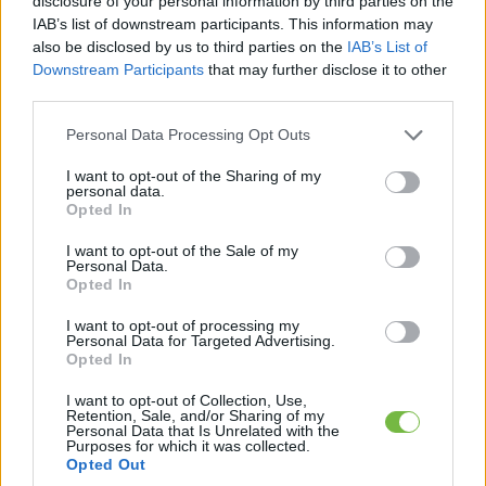
disclosure of your personal information by third parties on the
IAB’s list of downstream participants. This information may
also be disclosed by us to third parties on the
IAB’s List of
Downstream Participants
that may further disclose it to other
third parties.
Please note that this website/app uses one or more Google
Personal Data Processing Opt Outs
services and may gather and store information including but
not limited to your visit or usage behaviour. You may click to
I want to opt-out of the Sharing of my
personal data.
grant or deny consent to Google and its third-party tags to
Opted In
use your data for below specified purposes in below Google
Ma ezt olvasták a legtöbben:
consent section.
I want to opt-out of the Sale of my
Personal Data.
Így kell fogyni változó korban!
Opted In
I want to opt-out of processing my
Mit szabad enni este 6 után?
Personal Data for Targeted Advertising.
Opted In
I want to opt-out of Collection, Use,
5 diétásnak hitt étel, ami valójában csak kilókat
Retention, Sale, and/or Sharing of my
Personal Data that Is Unrelated with the
pakol Rád!
Purposes for which it was collected.
Opted Out
Így lehet kockahasad úszógumi helyett