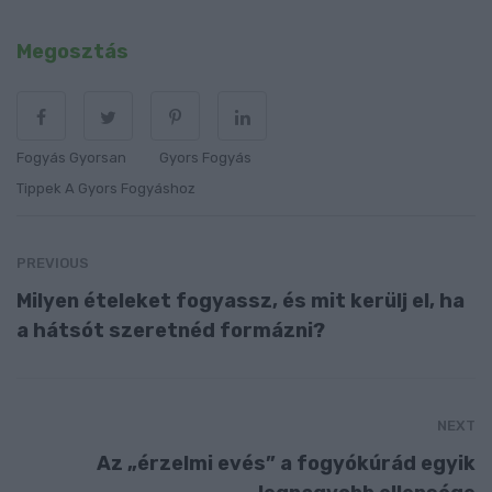
Megosztás
Fogyás Gyorsan
Gyors Fogyás
Tippek A Gyors Fogyáshoz
PREVIOUS
Milyen ételeket fogyassz, és mit kerülj el, ha
a hátsót szeretnéd formázni?
NEXT
Az „érzelmi evés” a fogyókúrád egyik