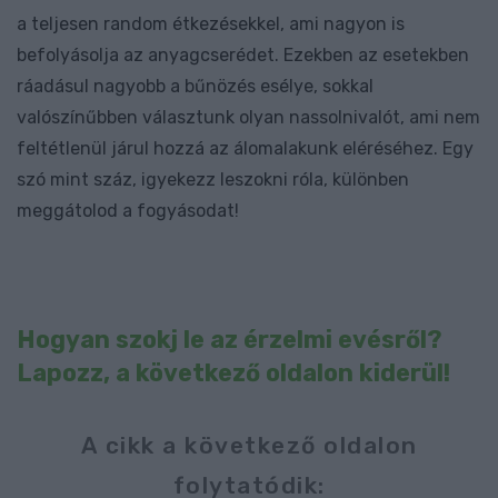
a teljesen random étkezésekkel, ami nagyon is
befolyásolja az anyagcserédet. Ezekben az esetekben
ráadásul nagyobb a bűnözés esélye, sokkal
valószínűbben választunk olyan nassolnivalót, ami nem
feltétlenül járul hozzá az álomalakunk eléréséhez. Egy
szó mint száz, igyekezz leszokni róla, különben
meggátolod a fogyásodat!
Hogyan szokj le az érzelmi evésről?
Lapozz, a következő oldalon kiderül!
A cikk a következő oldalon
folytatódik: