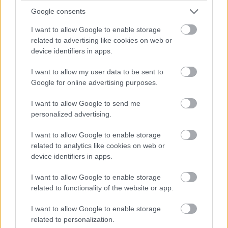
Google consents
I want to allow Google to enable storage
Egy nullkalóriás zöldség, ami nagyon jól
related to advertising like cookies on web or
variálható és igazán egészséges
device identifiers in apps.
I want to allow my user data to be sent to
Google for online advertising purposes.
I want to allow Google to send me
personalized advertising.
I want to allow Google to enable storage
related to analytics like cookies on web or
device identifiers in apps.
DIÉTA & FOGYÁS
I want to allow Google to enable storage
Gyors fogyásra vágysz? Íme 5+1
related to functionality of the website or app.
tipp, hogy akár heti 3 kg-tól is
I want to allow Google to enable storage
megszabadulhass csodaszerek
related to personalization.