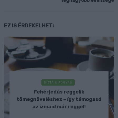
legnagyobb ellensége
EZ IS ÉRDEKELHET:
DIÉTA & FOGYÁS
Fehérjedús reggelik
tömegnöveléshez – így támogasd
az izmaid már reggel!