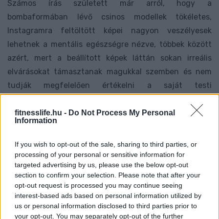
Számos írás született már arról, hogy a
bombaformában lévő csinos modellek tökéletes,
Instagramra feltöltött képei nagyon veszélyesek
lehetnek a mentális egészségre nézve, többek között
azért, mert a beállított képek láttán sokan irreális
elvárásokat támasztanak magukkal szemben és nem
tudják megfelelően értékelni a saját testi
adottságaikat. Ezúttal egy holland fitneszblogger, Imre
Çeçen mutatja meg a hamis tökéletesség és a valóság
fitnesslife.hu -
Do Not Process My Personal
Information
közti különbséget.
If you wish to opt-out of the sale, sharing to third parties, or
A közösségi oldalra feltöltött képein azt demonstrálja,
processing of your personal or sensitive information for
targeted advertising by us, please use the below opt-out
hogyan szokott ülni alapjáraton egy medence szélén,
section to confirm your selection. Please note that after your
hogyan pózolnak az instagram sztárok és mennyit is
opt-out request is processed you may continue seeing
számít a megvilágítás.
interest-based ads based on personal information utilized by
us or personal information disclosed to third parties prior to
your opt-out. You may separately opt-out of the further