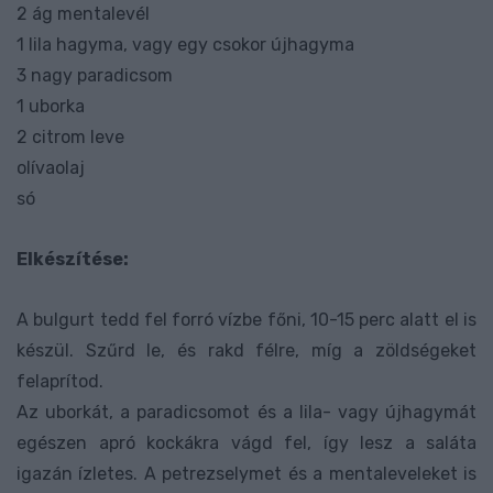
2 ág mentalevél
1 lila hagyma, vagy egy csokor újhagyma
3 nagy paradicsom
1 uborka
2 citrom leve
olívaolaj
só
Elkészítése:
A bulgurt tedd fel forró vízbe főni, 10-15 perc alatt el is
készül. Szűrd le, és rakd félre, míg a zöldségeket
felaprítod.
Az uborkát, a paradicsomot és a lila- vagy újhagymát
egészen apró kockákra vágd fel, így lesz a saláta
igazán ízletes. A petrezselymet és a mentaleveleket is