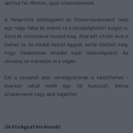
aprítsd fel. Mmmm…Igazi vitaminbomba!
A felaprított zöldségeket és fűszernövényeket tedd
egy nagy tálba és mehet rá a lecsöpögtetett bulgur is.
Sózd és citromlével locsold meg. Akár két citrom leve is
mehet rá, de inkább kezdd eggyel, aztán kóstold meg,
hogy tökéletesen eltaláld saját ízlésvilágodat. Az
olivaolaj se maradjon el a végén.
Ezt a receptet akár vendégvárónak is készítheted –
ilyenkor rakjál mellé egy tál humuszt, illetve
pitakenyeret vagy akár bagettet.
Jó étvágyat kívánunk!