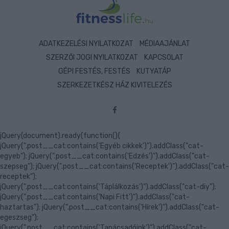
ADATKEZELÉSI NYILATKOZAT
MÉDIAAJÁNLAT
SZERZŐI JOGI NYILATKOZAT
KAPCSOLAT
GÉPI FESTÉS, FESTÉS
KUTYATÁP
SZERKEZETKÉSZ HÁZ KIVITELEZÉS
jQuery(document).ready(function(){
jQuery(".post__cat:contains('Egyéb cikkek')").addClass("cat-
egyeb"); jQuery(".post__cat:contains('Edzés')").addClass("cat-
szepseg"); jQuery(".post__cat:contains('Receptek')").addClass("cat-
receptek");
jQuery(".post__cat:contains('Táplálkozás')").addClass("cat-diy");
jQuery(".post__cat:contains('Napi Fitt')").addClass("cat-
haztartas"); jQuery(".post__cat:contains('Hírek')").addClass("cat-
egeszseg");
jQuery(".post__cat:contains('Tanácsadóink')").addClass("cat-