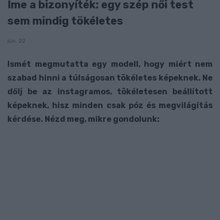
Íme a bizonyíték: egy szép női test
sem mindig tökéletes
jún. 22
Ismét megmutatta egy modell, hogy miért nem
szabad hinni a túlságosan tökéletes képeknek. Ne
dőlj be az instagramos, tökéletesen beállított
képeknek, hisz minden csak póz és megvilágítás
kérdése. Nézd meg, mikre gondolunk: