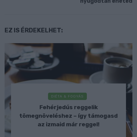
nyugodtan eheted
EZ IS ÉRDEKELHET:
DIÉTA & FOGYÁS
Fehérjedús reggelik
tömegnöveléshez – így támogasd
az izmaid már reggel!