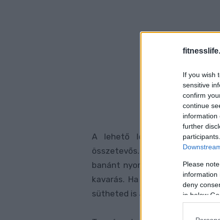
fitnesslife
If you wish 
sensitive in
confirm you
continue se
information 
further disc
A lehető legegyszerűbb vari
participants
Downstream 
összetevős. Na jó, vegyünk hoz
Please note
banánt nyomkodd össze villával,
information 
kavarás. Ha elkészültél egy ma
deny consent
sütheted is a minipalacsintákat.
in below Go