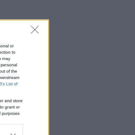
sonal or
ection to
ou may
 personal
out of the
 downstream
t
B’s List of
A
er and store
-
to grant or
r
ed purposes