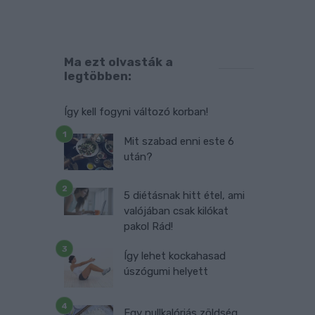
e
,
Ma ezt olvasták a
legtöbben:
.
Így kell fogyni változó korban!
Mit szabad enni este 6
után?
5 diétásnak hitt étel, ami
valójában csak kilókat
pakol Rád!
Így lehet kockahasad
úszógumi helyett
Egy nullkalóriás zöldség,