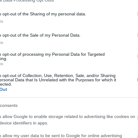
l Data Processing Opt Outs
iók vannak, hogy mivel lehet a kisült palacsintáka
ldául soha nem lőhetsz mellé. De eheted mogyoróvajjal
o opt-out of the Sharing of my personal data.
l is, HA belefér a diétádba vagy éppen egy csalónapo
In
o opt-out of the Sale of my Personal Data.
In
to opt-out of processing my Personal Data for Targeted
ing.
át készítenél, akkor EZT a verziót mindenképpe
In
o opt-out of Collection, Use, Retention, Sale, and/or Sharing
ersonal Data that Is Unrelated with the Purposes for which it
lected.
Out
vetkező oldalon folytatódik:
consents
o allow Google to enable storage related to advertising like cookies on
evice identifiers in apps.
o allow my user data to be sent to Google for online advertising