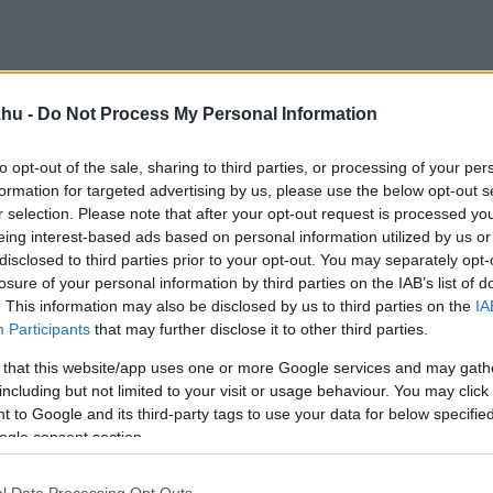
.hu -
Do Not Process My Personal Information
to opt-out of the sale, sharing to third parties, or processing of your per
formation for targeted advertising by us, please use the below opt-out s
r selection. Please note that after your opt-out request is processed y
eing interest-based ads based on personal information utilized by us or
disclosed to third parties prior to your opt-out. You may separately opt-
losure of your personal information by third parties on the IAB’s list of
ációja az egészséges palacsintának mindössze ké
. This information may also be disclosed by us to third parties on the
IA
Participants
that may further disclose it to other third parties.
zá egy csipet fahéjat, de még akkor is csak három. 
 that this website/app uses one or more Google services and may gath
 majd jöhet rá a tojás, a fűszer, végül jöhet a keverés
including but not limited to your visit or usage behaviour. You may click 
sszával, teflonra tegyél pár csepp kókuszzsírt, és má
 to Google and its third-party tags to use your data for below specifi
ogle consent section.