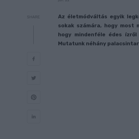
jún. 22
Az életmódváltás egyik leg
SHARE
sokak számára, hogy most m
hogy mindenféle édes ízről
Mutatunk néhány palacsintare