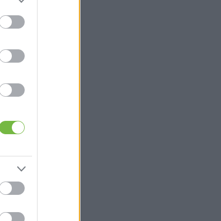
t
,
t
n