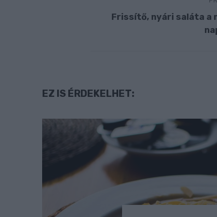
PR
Frissítő, nyári saláta a
na
EZ IS ÉRDEKELHET: