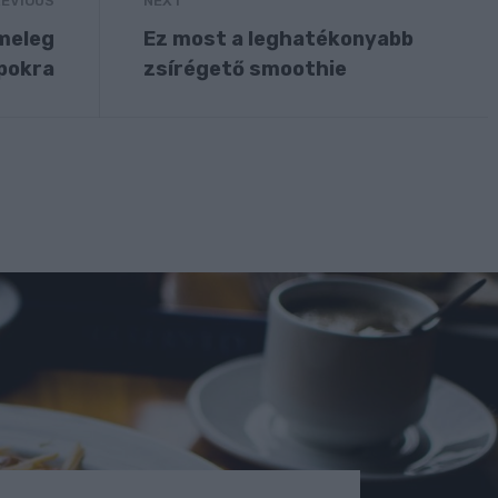
EVIOUS
NEXT
 meleg
Ez most a leghatékonyabb
pokra
zsírégető smoothie