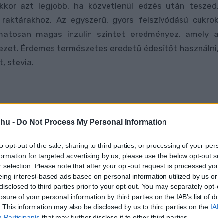
akkor azt legjobb, ha közvetlenül edzés után teszed
 raktárakhoz. Az egyszerű, gyors felszívódású cukro
matosan magas inzulin szintet eredményez, amely 
ezet. Érdemes természetes eredetű édesítőt használni
it, stevia.
.hu -
Do Not Process My Personal Information
to opt-out of the sale, sharing to third parties, or processing of your per
formation for targeted advertising by us, please use the below opt-out s
r selection. Please note that after your opt-out request is processed y
eing interest-based ads based on personal information utilized by us or
disclosed to third parties prior to your opt-out. You may separately opt-
losure of your personal information by third parties on the IAB’s list of
. This information may also be disclosed by us to third parties on the
IA
Participants
that may further disclose it to other third parties.