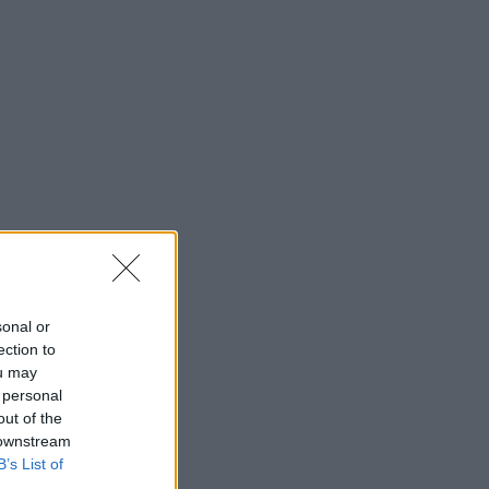
,
k
a
,
sonal or
ection to
ou may
 personal
out of the
 downstream
B’s List of