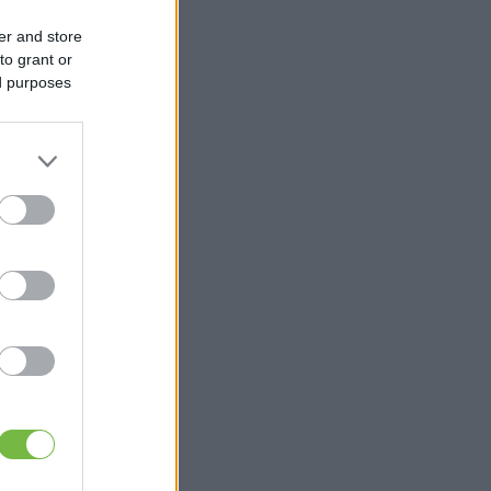
er and store
to grant or
ed purposes
r
a
,
n
k
,
z