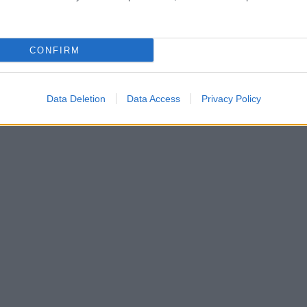
CONFIRM
2
Következő oldal
Data Deletion
Data Access
Privacy Policy
Oldal:
1
/ 2