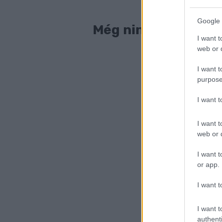
Google 
Még nincs vége! Me
I want t
web or d
A cikk a kö
I want t
purpose
I want 
I want t
web or d
I want t
or app.
I want t
I want t
authenti