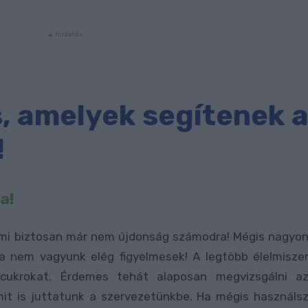
, amelyek segítenek 
!
a!
ami biztosan már nem újdonság számodra! Mégis nagyo
 nem vagyunk elég figyelmesek! A legtöbb élelmisze
 cukrokat. Érdemes tehát alaposan megvizsgálni a
it is juttatunk a szervezetünkbe. Ha mégis használs