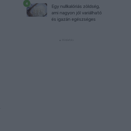
Egy nullkalóriás zöldség,
ami nagyon jól variálható
és igazán egészséges
a
n
r
z
z