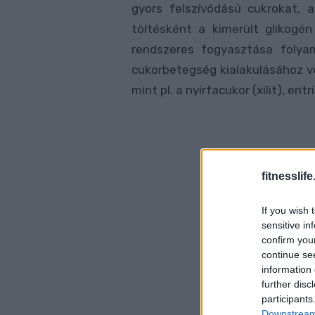
gyors felszívódású cukrokat, 
töltésként a kimerült glikogén
rendszeres fogyasztása folya
cukorbetegség kialakulásához v
mint pl. a nyírfacukor (xilit), eritr
fitnesslife
If you wish 
sensitive in
confirm you
continue se
information 
further disc
participants
Downstream 