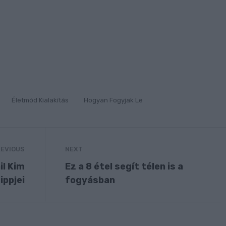
Életmód Kialakítás
Hogyan Fogyjak Le
EVIOUS
NEXT
il Kim
Ez a 8 étel segít télen is a
ippjei
fogyásban