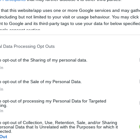
 that this website/app uses one or more Google services and may gath
including but not limited to your visit or usage behaviour. You may click 
 to Google and its third-party tags to use your data for below specifi
ogle consent section.
l Data Processing Opt Outs
zör hajlamosak vagyunk valamit gyorsan bekapni – má
o opt-out of the Sharing of my personal data.
elizni! Sokszor figyelmen kívül hagyjuk, hogy nem épp 
In
al indítjuk a napot. Veszünk gyorsan valami pékárut
krozott gyümölcsjoghurttal letoljuk. Ezekkel azonba
o opt-out of the Sale of my Personal Data.
In
jra éhesek leszünk. A lassan felszívódó szénhidráto
ely, a rozskenyér stb. – ajánlott fehérjét is fogyasztani
to opt-out of processing my Personal Data for Targeted
ing.
eket kellő mennyiségben, akkor a szervezeted a
In
.
o opt-out of Collection, Use, Retention, Sale, and/or Sharing
ersonal Data that Is Unrelated with the Purposes for which it
lected.
Out