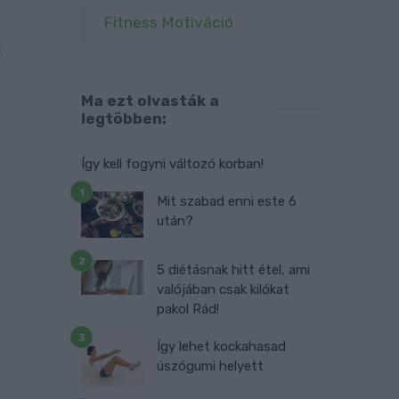
Fitness Motiváció
k
s
e
Ma ezt olvasták a
legtöbben:
t
Így kell fogyni változó korban!
Mit szabad enni este 6
után?
5 diétásnak hitt étel, ami
valójában csak kilókat
pakol Rád!
Így lehet kockahasad
úszógumi helyett