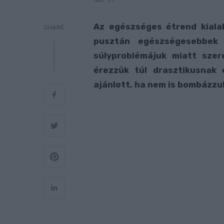
dec. 07
Az egészséges étrend kialak
SHARE
pusztán egészségesebbek 
súlyproblémájuk miatt szer
érezzük túl drasztikusnak 
ajánlott, ha nem is bombázzu