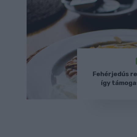
Fehérjedús r
így támogas