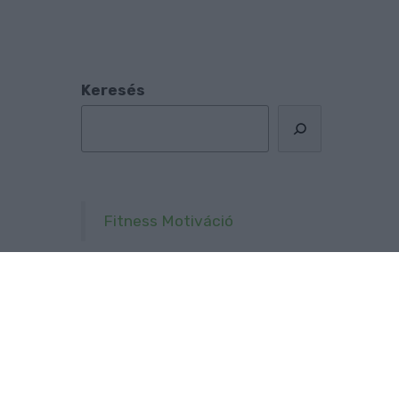
Keresés
Fitness Motiváció
Ma ezt olvasták a
legtöbben:
Így kell fogyni változó korban!