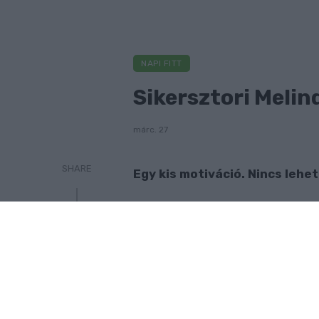
NAPI FITT
Sikersztori Melin
márc. 27
SHARE
Egy kis motiváció. Nincs leh