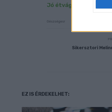
Jó étvágyat hozzá!
Gészségesr
Joghurtose
Kosár
PR
Sikersztori Melin
EZ IS ÉRDEKELHET: