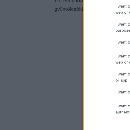
1-1 evőkanállal tegyél a kosár
I want t
gyümölcsökkel az elkészült fin
web or d
I want t
purpose
I want 
I want t
web or d
I want t
or app.
I want t
I want t
authenti