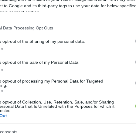
 to Google and its third-party tags to use your data for below specifi
ogle consent section.
l Data Processing Opt Outs
o opt-out of the Sharing of my personal data.
In
o opt-out of the Sale of my Personal Data.
In
to opt-out of processing my Personal Data for Targeted
sze egy tálban, majd hagyd állni egy kicsit
ing.
In
sztva)
ettel és nyomkodd le jól.
o opt-out of Collection, Use, Retention, Sale, and/or Sharing
ersonal Data that Is Unrelated with the Purposes for which it
a nem lesz.
lected.
Out
formából csak akkor, ha kihűlt, hogy egyben maradjon 
consents