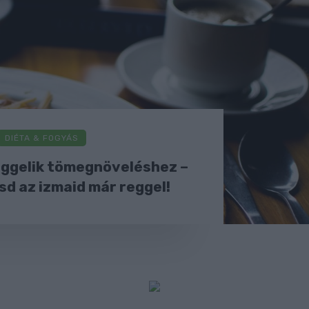
DIÉTA & FOGYÁS
eggelik tömegnöveléshez –
d az izmaid már reggel!