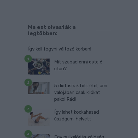
Ma ezt olvasták a
legtöbben:
Így kell fogyni változó korban!
Mit szabad enni este 6
után?
5 diétásnak hitt étel, ami
valójában csak kilókat
pakol Rád!
Így lehet kockahasad
úszógumi helyett
Egy nullkalóriás zöldség,