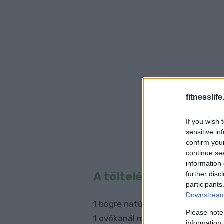
fitnesslife
If you wish 
sensitive in
confirm you
continue se
information 
A töltelékhez:
further disc
participants
Downstream 
1 bögre natúr joghurt
Please note
1 evőkanál méz
information 