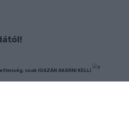
dától!
etetlenség, csak IGAZÁN AKARNI KELL!