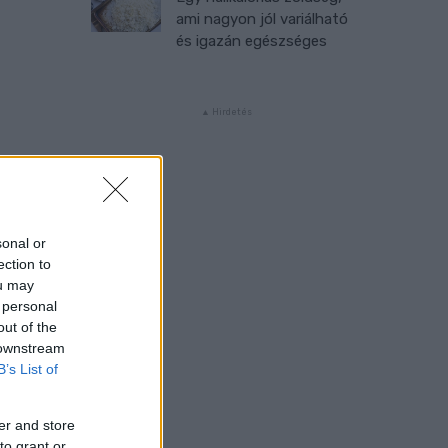
ami nagyon jól variálható
és igazán egészséges
sonal or
ection to
ou may
 personal
out of the
 downstream
B’s List of
er and store
to grant or