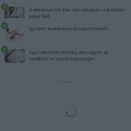
5 diétásnak hitt étel, ami valójában csak kilókat
pakol Rád!
Így lehet kockahasad úszógumi helyett
Egy nullkalóriás zöldség, ami nagyon jól
variálható és igazán egészséges