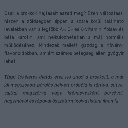
Csak a brokkoli hajtásait eszed meg? Ezen változtass,
hiszen a zöldségben éppen a szára körül található
levelekben van a legtöbb A-, C- és K-vitamin, folsav és
béta karotin, ami nélkülözhetetlen a máj normális
működéséhez. Mindezek mellett gazdag a növényi
flavonoidokban, amiért számos betegség ellen gyógyír
lehet
Tipp:
Tökéletes diétás étel! Ha unod a brokkolit, a már
jól megszokott párolás helyett próbáld ki rántva, sütve,
sajttal megszórva vagy krémlevesként borsóval,
hagymával és répával összeturmixolva (Isteni finom!)!