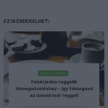
EZ IS ÉRDEKELHET:
DIÉTA & FOGYÁS
Fehérjedús reggelik
tömegnöveléshez – így támogasd
az izmaid már reggel!