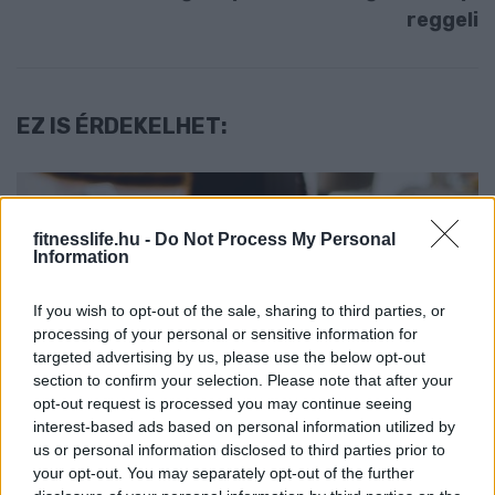
reggeli
EZ IS ÉRDEKELHET:
fitnesslife.hu -
Do Not Process My Personal
Information
If you wish to opt-out of the sale, sharing to third parties, or
processing of your personal or sensitive information for
targeted advertising by us, please use the below opt-out
DIÉTA & FOGYÁS
section to confirm your selection. Please note that after your
Fehérjedús reggelik
opt-out request is processed you may continue seeing
interest-based ads based on personal information utilized by
tömegnöveléshez – így támogasd
us or personal information disclosed to third parties prior to
az izmaid már reggel!
your opt-out. You may separately opt-out of the further