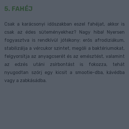
5. FAHÉJ
Csak a karácsonyi időszakban eszel fahéjat, akkor is
csak az édes süteményekhez? Nagy hiba! Nyersen
fogyasztva is rendkívül jótékony: erős afrodiziákum,
stabilizálja a vércukor szintet, megöli a baktériumokat,
felgyorsítja az anyagcserét és az emésztést, valamint
az edzés utáni zsírbontást is fokozza, tehát
nyugodtan szórj egy kicsit a smootie-dba, kávédba
vagy a zabkásádba.