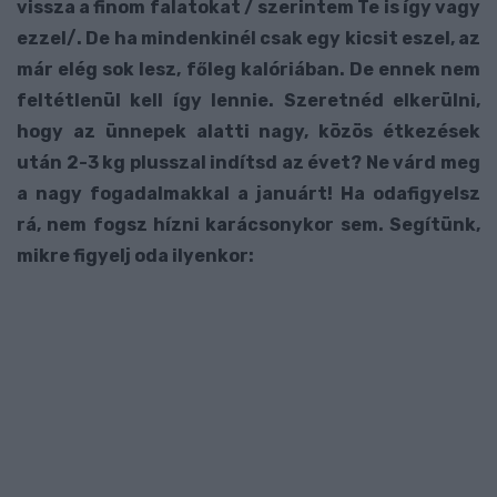
vissza a finom falatokat / szerintem Te is így vagy
ezzel/. De ha mindenkinél csak egy kicsit eszel, az
már elég sok lesz, főleg kalóriában. De ennek nem
feltétlenül kell így lennie. Szeretnéd elkerülni,
hogy az ünnepek alatti nagy, közös étkezések
után 2-3 kg plusszal indítsd az évet? Ne várd meg
a nagy fogadalmakkal a januárt! Ha odafigyelsz
rá, nem fogsz hízni karácsonykor sem. Segítünk,
mikre figyelj oda ilyenkor: