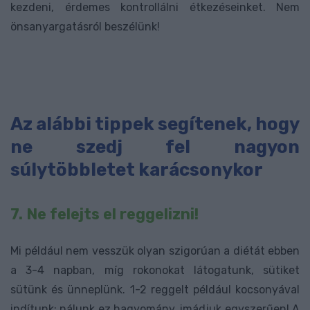
kezdeni, érdemes kontrollálni étkezéseinket. Nem
önsanyargatásról beszélünk!
Az alábbi tippek segítenek, hogy
ne szedj fel nagyon
súlytöbbletet karácsonykor
7. Ne felejts el reggelizni!
Mi például nem vesszük olyan szigorúan a diétát ebben
a 3-4 napban, míg rokonokat látogatunk, sütiket
sütünk és ünneplünk. 1-2 reggelt például kocsonyával
indítunk; nálunk ez hagyomány, imádjuk egyszerűen! A