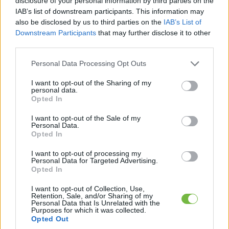
disclosure of your personal information by third parties on the
IAB’s list of downstream participants. This information may
also be disclosed by us to third parties on the
IAB’s List of
Downstream Participants
that may further disclose it to other
third parties.
Keresés
Please note that this website/app uses one or more Google
Personal Data Processing Opt Outs
services and may gather and store information including but
not limited to your visit or usage behaviour. You may click to
I want to opt-out of the Sharing of my
personal data.
grant or deny consent to Google and its third-party tags to
Opted In
use your data for below specified purposes in below Google
consent section.
I want to opt-out of the Sale of my
Personal Data.
Opted In
I want to opt-out of processing my
Ma ezt olvasták a legtöbben:
Personal Data for Targeted Advertising.
Opted In
Így kell fogyni változó korban!
I want to opt-out of Collection, Use,
Retention, Sale, and/or Sharing of my
Personal Data that Is Unrelated with the
Mit szabad enni este 6 után?
Purposes for which it was collected.
Opted Out