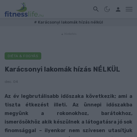
#
Karácsonyi lakomák hízás nélkül
DIÉTA & FOGYÁS
Karácsonyi lakomák hízás NÉLKÜL
dec. 04
Az év legbrutálisabb időszaka következik; ami a
tiszta étkezést illeti. Az ünnepi időszakba
megyünk a rokonokhoz, barátokhoz,
ismerősökhöz akik készülnek a látogatásra jó sok
finomsággal – ilyenkor nem szívesen utasítjuk