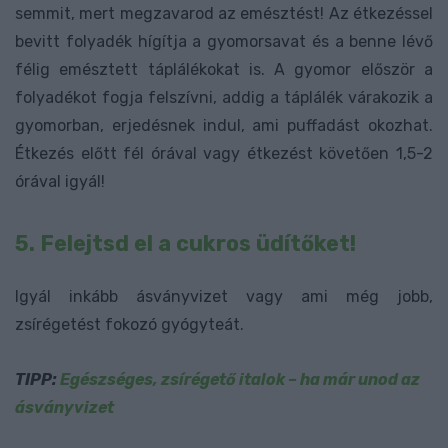
semmit, mert megzavarod az emésztést! Az étkezéssel
bevitt folyadék hígítja a gyomorsavat és a benne lévő
félig emésztett táplálékokat is. A gyomor először a
folyadékot fogja felszívni, addig a táplálék várakozik a
gyomorban, erjedésnek indul, ami puffadást okozhat.
Étkezés előtt fél órával vagy étkezést követően 1,5-2
órával igyál!
5. Felejtsd el a cukros üdítőket!
Igyál inkább ásványvizet vagy ami még jobb,
zsírégetést fokozó gyógyteát.
TIPP:
Egészséges, zsírégető italok – ha már unod az
ásványvizet