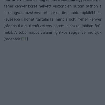
fehér kenyér köret helyett viszont én sütöm otthon a
sokmagvas rozskenyeret; sokkal finomabb, táplálóbb és
kevesebb kalóriát tartalmaz, mint a bolti fehér kenyér
(ráadásul a gluténérzékeny párom is sokkal jobban örül
neki). A többi napot valami light-os reggelivel indítjuk
(receptek
ITT
)