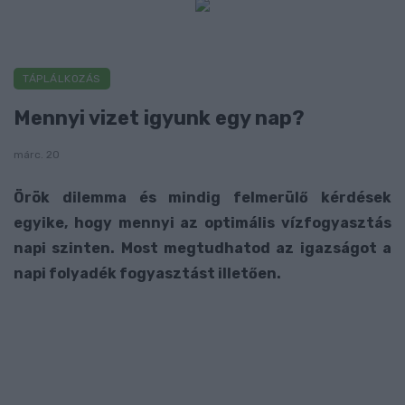
TÁPLÁLKOZÁS
Mennyi vizet igyunk egy nap?
márc. 20
Örök dilemma és mindig felmerülő kérdések
egyike, hogy mennyi az optimális vízfogyasztás
napi szinten. Most megtudhatod az igazságot a
napi folyadék fogyasztást illetően.