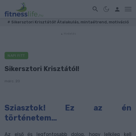
#
Sikersztori Krisztától! Átalakulás, mintaétrend, motiváció
NAPI FITT
Sikersztori Krisztától!
márc. 20
Sziasztok! Ez az én
történetem…
Az első és legfontosabb dolog, hogy lelkileg kell