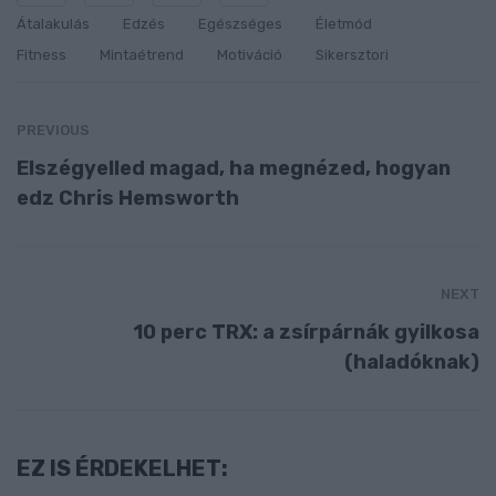
Átalakulás
Edzés
Egészséges
Életmód
Fitness
Mintaétrend
Motiváció
Sikersztori
PREVIOUS
Elszégyelled magad, ha megnézed, hogyan
edz Chris Hemsworth
NEXT
10 perc TRX: a zsírpárnák gyilkosa
(haladóknak)
EZ IS ÉRDEKELHET: