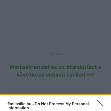
Mintaétrendet és az átalakulást a
következő oldalon találod >>>
A cikk a következő oldalon
fitnesslife.hu -
Do Not Process My Personal
Information