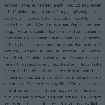
rendben lenni, és tényleg akarni kell. Az első képen
látható alakot úgy „értem el”, hogy egészségesen és
szénhidrát csökkentett étrendet követtem, és
sportoltam heti 1-2x. Le akartam fogyni, de nem
eléggé. Aztán december közepén bekattant valami és
mivel szeretek szembemenni az emberekkel, karácsony
előtt fogtam bele a kemény munkába. Nem szeretnék
hazudni, kemény munka és kitartás kell hozzá.
Elkezdtem számolni a kalóriákat, mert kíváncsi voltam,
mennyit fogyasztok egy nap. Rájöttem, hogy hiába
eszem salátát, húst és jó szénhidrátokat (zab, teljes
kiőrlésű gabona, barna rizs stb), ha az elfogyasztott
kalória sok. Beállítottam egy kb. 1300 kcal-os napi
keretet és be kellett látnom, hogy ez jóval kevesebb,
mint amit eddig ettem. Megszenvedtem vele, korgott
rendesen a hasam, de egy idő után összeszűköl a