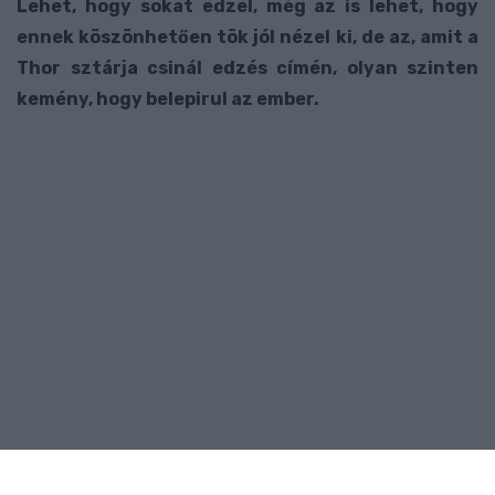
Lehet, hogy sokat edzel, még az is lehet, hogy
ennek köszönhetően tök jól nézel ki, de az, amit a
Thor sztárja csinál edzés címén, olyan szinten
kemény, hogy belepirul az ember.