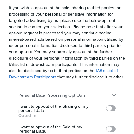
az legyen, hogy hozzáadott cukrot egyáltalán ne
If you wish to opt-out of the sale, sharing to third parties, or
tartalmazzon a termék!
processing of your personal or sensitive information for
targeted advertising by us, please use the below opt-out
section to confirm your selection. Please note that after your
Legyen valaki a közeli hozzátartozóid, barátaid
opt-out request is processed you may continue seeing
közül, aki támogat, és akivel megoszthatod a
interest-based ads based on personal information utilized by
törekvéseidet! Egy külső kontroll sosem árt, hiszen
us or personal information disclosed to third parties prior to
your opt-out. You may separately opt-out of the further
előfordulhat, hogy időszakosan lankad a figyelmed,
disclosure of your personal information by third parties on the
vagy éppen lustaságból nem mindig akarsz törődni
IAB’s list of downstream participants. This information may
ezzel, ilyenkor jól jön egy külső figyelmeztetés,
also be disclosed by us to third parties on the
IAB’s List of
Downstream Participants
that may further disclose it to other
hogy visszatérj az általad kijelölt útra. Szerencsés
third parties.
esetben még sikerülhet őt is motiválnod arra, hogy
Please note that this website/app uses one or more Google
odafigyeljen az étkezésére, és együtt még
Personal Data Processing Opt Outs
services and may gather and store information including but
könnyebb lesz a célotokat elérni!
not limited to your visit or usage behaviour. You may click to
I want to opt-out of the Sharing of my
personal data.
grant or deny consent to Google and its third-party tags to
Opted In
use your data for below specified purposes in below Google
Ha rád tör a vágy az édességek iránt, néha
consent section.
I want to opt-out of the Sale of my
beleférhet egy-egy süti, de mégiscsak kell egy
Personal Data.