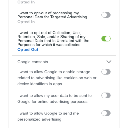
módszer a mindennapokra, amivel el tudod vonni a
Opted In
figyelmedet az édességek utáni sóvárgásról. A
I want to opt-out of processing my
Personal Data for Targeted Advertising.
vízivás erre tökéletes megoldás, 1-2 pohár víz
Opted In
csodaszer lehet, sokszor ugyanis az éhség, amit
I want to opt-out of Collection, Use,
érzünk, valójában a szomjúságunkat jelzi.
Retention, Sale, and/or Sharing of my
Personal Data that Is Unrelated with the
Citrommal, citromfűvel, mentával ízesítve a
Purposes for which it was collected.
Opted Out
vizünket pedig még frissítőbb élmény lesz a
folyadékfogyasztás.
Google consents
I want to allow Google to enable storage
related to advertising like cookies on web or
device identifiers in apps.
I want to allow my user data to be sent to
Google for online advertising purposes.
I want to allow Google to send me
personalized advertising.