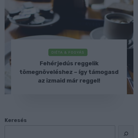
DIÉTA & FOGYÁS
Fehérjedús reggelik
tömegnöveléshez – így támogasd
az izmaid már reggel!
Keresés