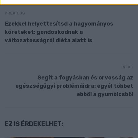
PREVIOUS
Ezekkel helyettesítsd a hagyományos
köreteket: gondoskodnak a
változatosságról diéta alatt is
NEXT
Segít a fogyásban és orvosság az
egészségügyi problémáidra: egyél többet
ebből a gyümölcsből
EZ IS ÉRDEKELHET: