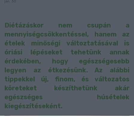
jan. 30
Diétázáskor nem csupán a
mennyiségcsökkentéssel, hanem az
ételek minőségi változtatásával is
óriási lépéseket tehetünk annak
érdekében, hogy egészségesebb
legyen az étkezésünk. Az alábbi
tippekkel új, finom, és változatos
köreteket készíthetünk akár
egészséges húsételek
kiegészítéseként.