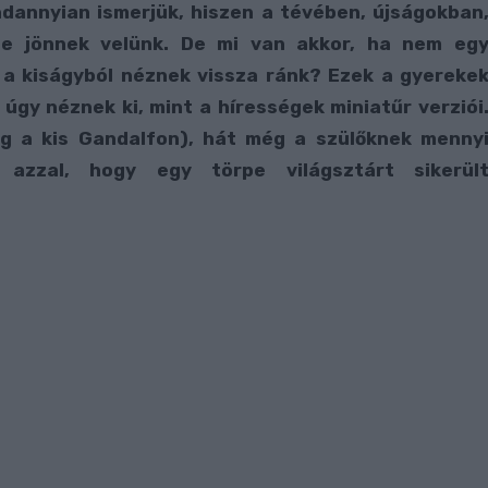
ndannyian ismerjük, hiszen a tévében, újságokban
be jönnek velünk. De mi van akkor, ha nem eg
m a kiságyból néznek vissza ránk? Ezek a gyereke
 úgy néznek ki, mint a hírességek miniatűr verziói
eg a kis Gandalfon), hát még a szülőknek menny
azzal, hogy egy törpe világsztárt sikerül