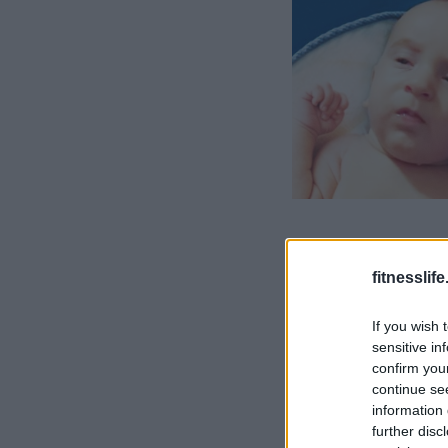
fitnesslife
If you wish 
sensitive in
confirm you
continue se
information 
further disc