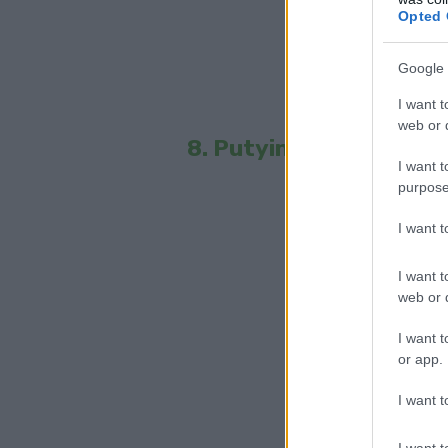
Opted 
Google 
I want t
web or d
8. Putyin babaméretben
I want t
purpose
I want 
I want t
web or d
I want t
or app.
I want t
I want t