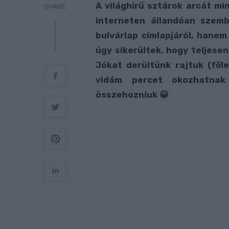
A világhírű sztárok arcát mi
SHARE
interneten állandóan szem
bulvárlap címlapjáról, hane
úgy sikerültek, hogy teljesen
Jókat derültünk rajtuk (fől
vidám percet okozhatnak 
összehozniuk 😀