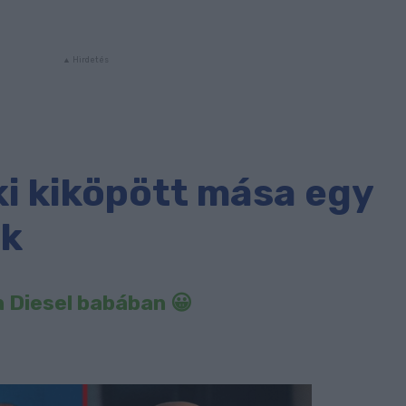
ki kiköpött mása egy
ak
in Diesel babában 😀