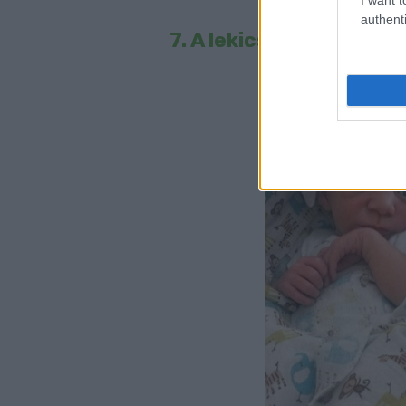
authenti
7. A lekicsinyített Gan