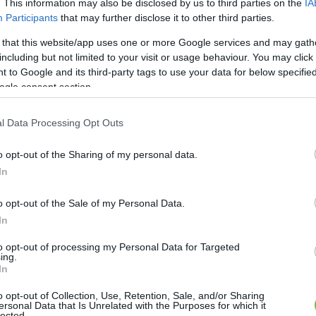
. This information may also be disclosed by us to third parties on the
IA
Participants
that may further disclose it to other third parties.
 that this website/app uses one or more Google services and may gath
including but not limited to your visit or usage behaviour. You may click 
 to Google and its third-party tags to use your data for below specifi
ogle consent section.
 mása 😀
l Data Processing Opt Outs
o opt-out of the Sharing of my personal data.
In
o opt-out of the Sale of my Personal Data.
In
to opt-out of processing my Personal Data for Targeted
ing.
In
o opt-out of Collection, Use, Retention, Sale, and/or Sharing
ersonal Data that Is Unrelated with the Purposes for which it
lected.