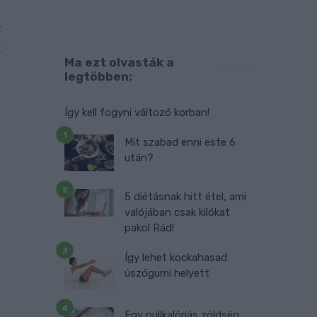
,
y
k
Ma ezt olvasták a
.
legtöbben:
i
t
Így kell fogyni változó korban!
Mit szabad enni este 6
után?
5 diétásnak hitt étel, ami
valójában csak kilókat
pakol Rád!
Így lehet kockahasad
úszógumi helyett
Egy nullkalóriás zöldség,