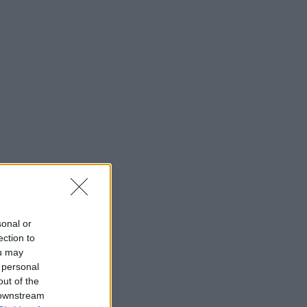
sonal or
ection to
ou may
 personal
out of the
 downstream