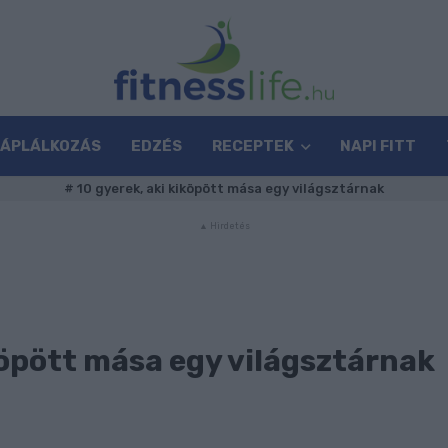
TÁPLÁLKOZÁS
EDZÉS
RECEPTEK
NAPI FITT
#
10 gyerek, aki kiköpött mása egy világsztárnak
köpött mása egy világsztárnak