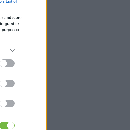
B’s List of
er and store
to grant or
ed purposes