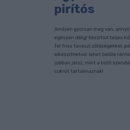
pirítós
Amilyen gyorsan meg van, annyir
egészen délig! Készítsd teljes k
fel friss tavaszi zöldségekkel, 
elkészítheted: lehet belőle ránt
jobban jársz, mint a bolti szen
cukrot tartalmaznak!