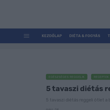
KEZDŐLAP
DIÉTA & FOGYÁS
EGÉSZSÉGES REGGELIK
RECEPTEK
5 tavaszi diétás 
5 tavaszi diétás reggeli ötlet a
márc. 04