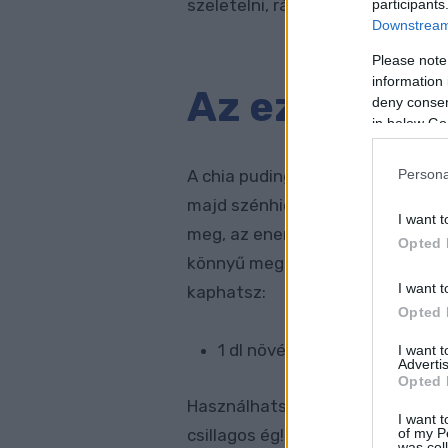
szeletelni, ráadásul nagyon fino
participants
Downstream 
Please note
information 
Az ezerarcú 
deny consent
in below Go
Persona
A chia pudingban az a legjobb, h
majd szénhidrát- és kalóriabom
I want t
meg, az energiaszintedet garant
Opted 
könnyű megtalálni, de szerintün
I want t
kaphatsz:
Opted 
1 dl növényi tejhez adj 2 ev
I want 
Advertis
Opted 
Használhatsz édesítőszert, kaka
I want t
of my P
csillagos ég!
was col