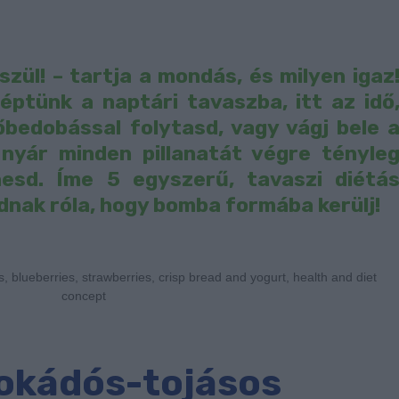
szül! – tartja a mondás, és milyen igaz
éptünk a naptári tavaszba, itt az idő
bedobással folytasd, vagy vágj bele 
 nyár minden pillanatát végre tényle
hesd. Íme 5 egyszerű, tavaszi diétá
nak róla, hogy bomba formába kerülj!
s, blueberries, strawberries, crisp bread and yogurt, health and diet
concept
okádós-tojásos