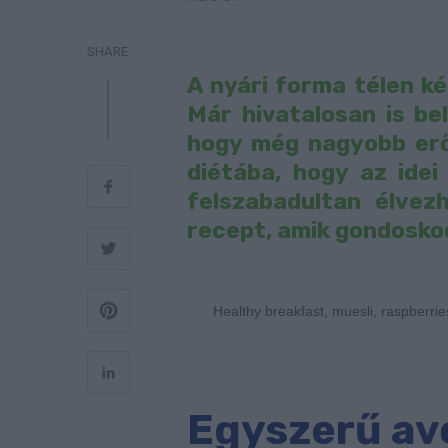
SHARE
A nyári forma télen ké
Már hivatalosan is bel
hogy még nagyobb erő
diétába, hogy az idei
felszabadultan élvez
recept, amik gondoskod
Healthy breakfast, muesli, raspberrie
Egyszerű av