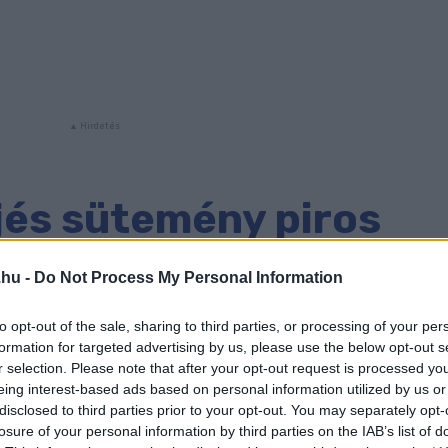
jés sütemény piros
kel
.hu -
Do Not Process My Personal Information
to opt-out of the sale, sharing to third parties, or processing of your per
rjében gazdag! 500 gramm túrót keverj össze 3 db
formation for targeted advertising by us, please use the below opt-out s
ngporral és 30 gramm fehérjével, adj hozzá édesítőt
r selection. Please note that after your opt-out request is processed y
eing interest-based ads based on personal information utilized by us or
 egészet piros gyümölcsökkel. Irány a sütő! 15-20 perc
disclosed to third parties prior to your opt-out. You may separately opt-
eje szép aranybarna lesz. Napokig eláll, könnyedén tudo
losure of your personal information by third parties on the IAB’s list of