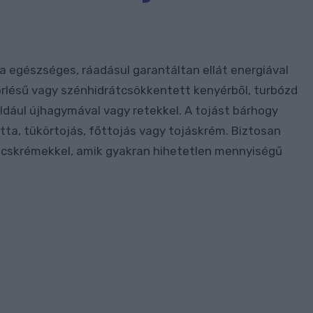
a egészséges, ráadásul garantáltan ellát energiával
iőrlésű vagy szénhidrátcsökkentett kenyérből, turbózd
például újhagymával vagy retekkel. A tojást bárhogy
otta, tükörtojás, főttojás vagy tojáskrém. Biztosan
dvicskrémekkel, amik gyakran hihetetlen mennyiségű