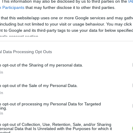
m!
. This information may also be disclosed by us to third parties on the
IA
Participants
that may further disclose it to other third parties.
 that this website/app uses one or more Google services and may gath
including but not limited to your visit or usage behaviour. You may click 
chia puding
 to Google and its third-party tags to use your data for below specifi
ogle consent section.
l Data Processing Opt Outs
ogy kedved szerint variálhatod, így biztosan nem vágysz
ba péksüteményekért, amik csak a vércukrodat emelik
o opt-out of the Sharing of my personal data.
áltan nem. A tökéletes chia puding alapreceptet nem
In
k az alábbival tényleg tökéletes végeredményt
o opt-out of the Sale of my Personal Data.
In
őkanál chia pudingot, majd tedd éjszakára a hűtőbe!
to opt-out of processing my Personal Data for Targeted
ing.
In
óval vagy gyümölcssel ízesítheted tovább. Határ a
o opt-out of Collection, Use, Retention, Sale, and/or Sharing
ersonal Data that Is Unrelated with the Purposes for which it
lected.