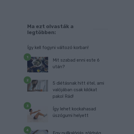
!
Ma ezt olvasták a
legtöbben:
,
a
Így kell fogyni változó korban!
g
s
Mit szabad enni este 6
után?
5 diétásnak hitt étel, ami
valójában csak kilókat
pakol Rád!
Így lehet kockahasad
úszógumi helyett
Egy nullkalóriás zöldség,