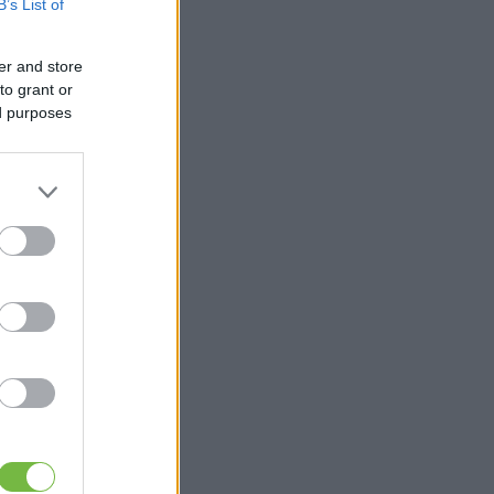
B’s List of
er and store
to grant or
ed purposes