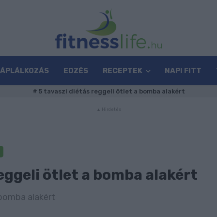
TÁPLÁLKOZÁS
EDZÉS
RECEPTEK
NAPI FITT
#
5 tavaszi diétás reggeli ötlet a bomba alakért
reggeli ötlet a bomba alakért
 bomba alakért