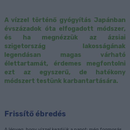
A vízzel történő gyógyítás Japánban
évszázadok óta elfogadott módszer,
és ha megnézzük az ázsiai
szigetország lakosságának
legendásan magas várható
élettartamát, érdemes megfontolni
ezt az egyszerű, de hatékony
módszert testünk karbantartására.
Frissítő ébredés
A lényeg, hogy vízzel kezdjük a napot: még fogmosás