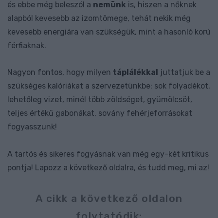
és ebbe még beleszól a
nemünk
is, hiszen a nőknek
alapból kevesebb az izomtömege, tehát nekik még
kevesebb energiára van szükségük, mint a hasonló korú
férfiaknak.
Nagyon fontos, hogy milyen
táplálékkal
juttatjuk be a
szükséges kalóriákat a szervezetünkbe: sok folyadékot,
lehetőleg vizet, minél több zöldséget, gyümölcsöt,
teljes értékű gabonákat, sovány fehérjeforrásokat
fogyasszunk!
A tartós és sikeres fogyásnak van még egy-két kritikus
pontja! Lapozz a következő oldalra, és tudd meg, mi az!
A cikk a következő oldalon
folytatódik: