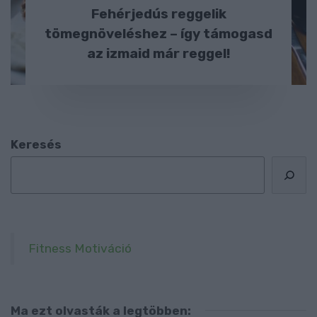
Fehérjedús reggelik
tömegnöveléshez – így támogasd
az izmaid már reggel!
Keresés
Fitness Motiváció
Ma ezt olvasták a legtöbben: