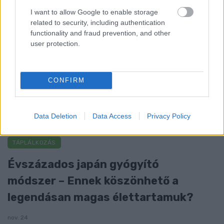
I want to allow Google to enable storage
Egy nullkalóriás zöldség, ami nagyon jól
related to security, including authentication
variálható és igazán egészséges
functionality and fraud prevention, and other
user protection.
CONFIRM
Data Deletion
Data Access
Privacy Policy
TÁPLÁLKOZÁS
Évszázados japán gyógyító
módszer – Ennek köszönhető a
legendásan magas élettartamuk?
nov. 24