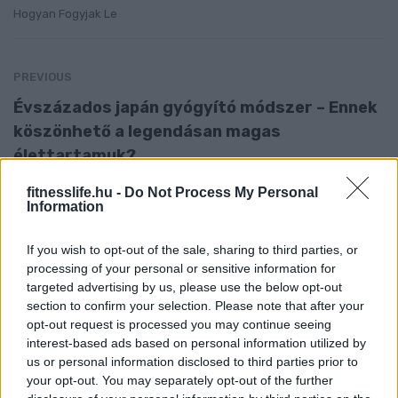
Hogyan Fogyjak Le
PREVIOUS
Évszázados japán gyógyító módszer – Ennek
köszönhető a legendásan magas
élettartamuk?
fitnesslife.hu -
Do Not Process My Personal
Information
NEXT
If you wish to opt-out of the sale, sharing to third parties, or
Egyik kutya, másik eb – Ha kerülöd a cukrot,
processing of your personal or sensitive information for
ezekről is jobb lenne lemondanod!
targeted advertising by us, please use the below opt-out
section to confirm your selection. Please note that after your
opt-out request is processed you may continue seeing
interest-based ads based on personal information utilized by
us or personal information disclosed to third parties prior to
EZ IS ÉRDEKELHET:
your opt-out. You may separately opt-out of the further