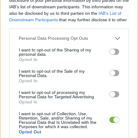
disclosure of your personal information by third parties on the
IAB’s list of downstream participants. This information may
also be disclosed by us to third parties on the
IAB’s List of
Downstream Participants
that may further disclose it to other
third parties.
Please note that this website/app uses one or more Google
Personal Data Processing Opt Outs
services and may gather and store information including but
not limited to your visit or usage behaviour. You may click to
I want to opt-out of the Sharing of my
personal data.
grant or deny consent to Google and its third-party tags to
DIÉTA & FOGYÁS
Opted In
use your data for below specified purposes in below Google
Fehérjedús reggelik
consent section.
I want to opt-out of the Sale of my
Personal Data.
tömegnöveléshez – így támogasd
Opted In
az izmaid már reggel!
I want to opt-out of processing my
Personal Data for Targeted Advertising.
Opted In
I want to opt-out of Collection, Use,
Retention, Sale, and/or Sharing of my
Personal Data that Is Unrelated with the
Keresés
Purposes for which it was collected.
Opted Out