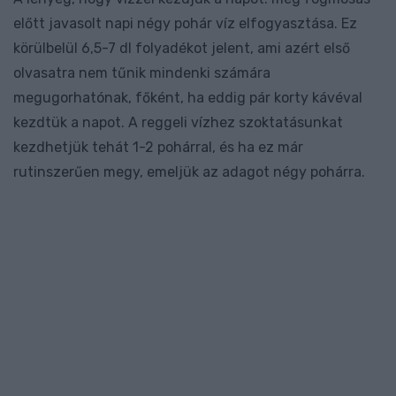
előtt javasolt napi négy pohár víz elfogyasztása. Ez
körülbelül 6,5-7 dl folyadékot jelent, ami azért első
olvasatra nem tűnik mindenki számára
megugorhatónak, főként, ha eddig pár korty kávéval
kezdtük a napot. A reggeli vízhez szoktatásunkat
kezdhetjük tehát 1-2 pohárral, és ha ez már
rutinszerűen megy, emeljük az adagot négy pohárra.