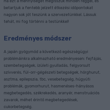
Ha ezt a mennyiséget megisszuk minden reggel, és
betartjuk a fentebb jelzett étkezési időpontokat
nagyon sok jót teszünk a szervezetünkkel. Lássuk
tehát, mi fog történni a testünkkel!
Eredményes módszer
A japán gyógymód a következő egészségügyi
problémáinkra alkalmazható eredményesen: fejfájás,
szembetegségek, ízületi gyulladás, felgyorsult
szívverés, fül-orr-gégészeti betegségek, hörghurut,
asztma, epilepszia, tbc, vesebetegség, húgyúti
problémák, gyomorhurut, hasmenéses-hányásos
megbetegedés, székrekedés, aranyér, menstruációs
zavarok, méhet érintő megbetegedések,
cukorbetegség.