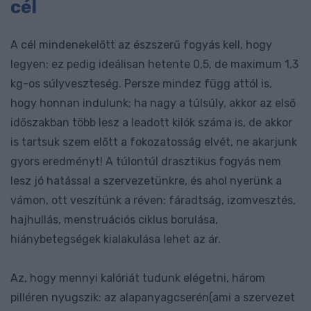
cél
A cél mindenekelőtt az észszerű fogyás kell, hogy
legyen: ez pedig ideálisan hetente 0,5, de maximum 1,3
kg-os súlyveszteség. Persze mindez függ attól is,
hogy honnan indulunk; ha nagy a túlsúly, akkor az első
időszakban több lesz a leadott kilók száma is, de akkor
is tartsuk szem előtt a fokozatosság elvét, ne akarjunk
gyors eredményt! A túlontúl drasztikus fogyás nem
lesz jó hatással a szervezetünkre, és ahol nyerünk a
vámon, ott veszítünk a réven: fáradtság, izomvesztés,
hajhullás, menstruációs ciklus borulása,
hiánybetegségek kialakulása lehet az ár.
Az, hogy mennyi kalóriát tudunk elégetni, három
pilléren nyugszik: az alapanyagcserén(ami a szervezet