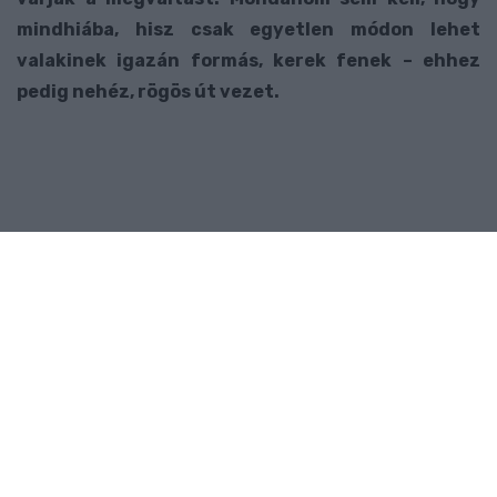
mindhiába, hisz csak egyetlen módon lehet
valakinek igazán formás, kerek fenek – ehhez
pedig nehéz, rögös út vezet.