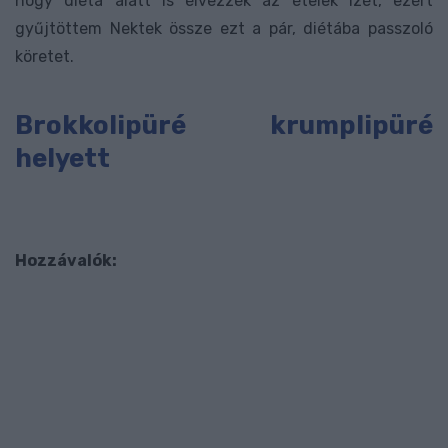
hogy diéta alatt is élvezzék az ételek ízét, ezért
gyűjtöttem Nektek össze ezt a pár, diétába passzoló
köretet.
Brokkolipüré krumplipüré
helyett
Hozzávalók: