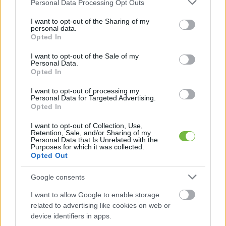
Please note that this website/app uses one or more Google
Personal Data Processing Opt Outs
services and may gather and store information including but
1
2
Következő oldal
not limited to your visit or usage behaviour. You may click to
I want to opt-out of the Sharing of my
personal data.
grant or deny consent to Google and its third-party tags to
Opted In
Oldal:
1
/ 2
use your data for below specified purposes in below Google
consent section.
I want to opt-out of the Sale of my
Personal Data.
Opted In
I want to opt-out of processing my
Personal Data for Targeted Advertising.
Opted In
I want to opt-out of Collection, Use,
Retention, Sale, and/or Sharing of my
Personal Data that Is Unrelated with the
Purposes for which it was collected.
Opted Out
Google consents
I want to allow Google to enable storage
related to advertising like cookies on web or
device identifiers in apps.