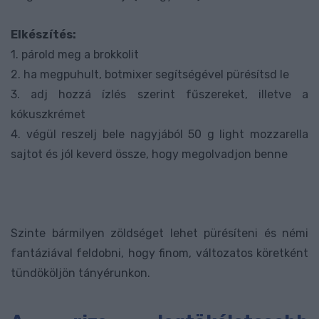
Elkészítés:
1. párold meg a brokkolit
2. ha megpuhult, botmixer segítségével pürésítsd le
3. adj hozzá ízlés szerint fűszereket, illetve a
kókuszkrémet
4. végül reszelj bele nagyjából 50 g light mozzarella
sajtot és jól keverd össze, hogy megolvadjon benne
Szinte bármilyen zöldséget lehet pürésíteni és némi
fantáziával feldobni, hogy finom, változatos köretként
tündököljön tányérunkon.