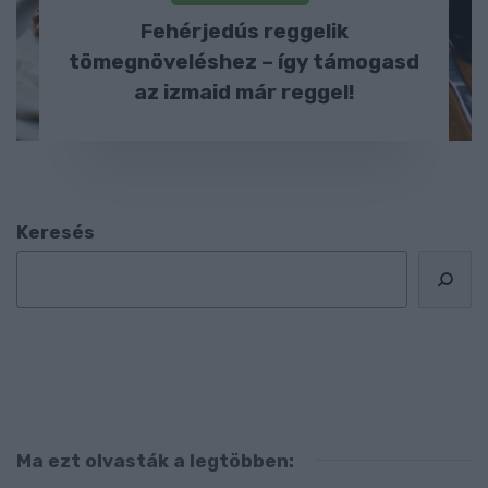
Fehérjedús reggelik
tömegnöveléshez – így támogasd
az izmaid már reggel!
Keresés
Ma ezt olvasták a legtöbben: