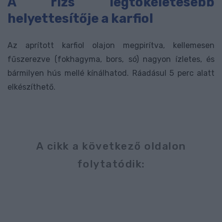
A rizs legtökéletesebb
helyettesítője a karfiol
Az aprított karfiol olajon megpirítva, kellemesen
fűszerezve (fokhagyma, bors, só) nagyon ízletes, és
bármilyen hús mellé kínálhatod. Ráadásul 5 perc alatt
elkészíthető.
A cikk a következő oldalon
folytatódik: