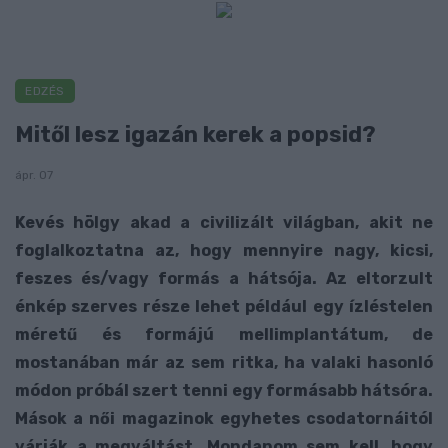
EDZÉS
Mitől lesz igazán kerek a popsid?
ápr. 07
Kevés hölgy akad a civilizált világban, akit ne
foglalkoztatna az, hogy mennyire nagy, kicsi,
feszes és/vagy formás a hátsója. Az eltorzult
énkép szerves része lehet például egy ízléstelen
méretű és formájú mellimplantátum, de
mostanában már az sem ritka, ha valaki hasonló
módon próbál szert tenni egy formásabb hátsóra.
Mások a női magazinok egyhetes csodatornáitól
várják a megváltást. Mondanom sem kell, hogy