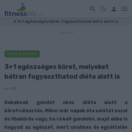
#
3+1 egészséges köret, fogyaszthatod diéta alatt is,
DIÉTA & FOGYÁS
3+1 egészséges köret, melyeket
bátran fogyaszthatod diéta alatt is
ápr. 08
Sokaknak gondot okoz diéta alatt a
köretválasztás. Mikor már napok óta salátát eszel
és libabőrös vagy, ha rá kell gondolni, majd abba is
hagyod az egészet, mert unalmas és egyáltalán