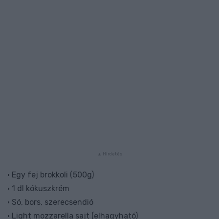
• Egy fej brokkoli (500g)
• 1 dl kókuszkrém
• Só, bors, szerecsendió
• Light mozzarella sajt (elhagyható)