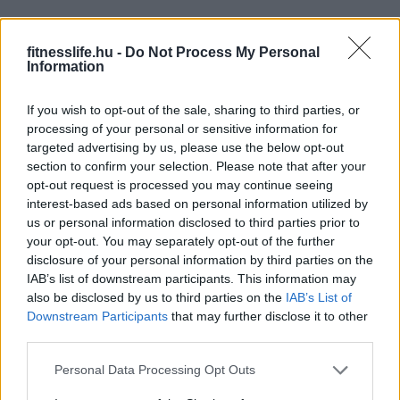
fitnesslife.hu -
Do Not Process My Personal
Information
If you wish to opt-out of the sale, sharing to third parties, or
processing of your personal or sensitive information for
targeted advertising by us, please use the below opt-out
section to confirm your selection. Please note that after your
opt-out request is processed you may continue seeing
interest-based ads based on personal information utilized by
us or personal information disclosed to third parties prior to
Jojobaolajjal a sötét karikák ellen
your opt-out. You may separately opt-out of the further
disclosure of your personal information by third parties on the
Ez pedig nem más, mint a
jojobaolaj
, ami rendkívül jó
IAB’s list of downstream participants. This information may
also be disclosed by us to third parties on the
IAB’s List of
hatással van a bőrödre. Ez a kis csodaszer tele van
Downstream Participants
that may further disclose it to other
olyan ásványi anyagokkal, melyek táplálják, és
third parties.
ragyogóvá teszik, ráadásul elősegítik a
Please note that this website/app uses one or more Google
Personal Data Processing Opt Outs
kollagéntermelést, így a ráncokkal is képesek felvenni a
services and may gather and store information including but