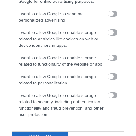
próbáld ki! 😉
Google for online advertising purposes.
I want to allow Google to send me
personalized advertising.
Megosztás
I want to allow Google to enable storage
related to analytics like cookies on web or
device identifiers in apps.
Bőrápoló
Egészséges
I want to allow Google to enable storage
Hogyan Tüntessem El A Karikákat A Szemem Alól
related to functionality of the website or app.
Jojoba Olaj
Természetes
I want to allow Google to enable storage
related to personalization.
PREVIOUS
I want to allow Google to enable storage
Ez a 2 összetevő lassítja a szénhidrát-
related to security, including authentication
felszívódást és javítja az emésztést
functionality and fraud prevention, and other
user protection.
NEXT