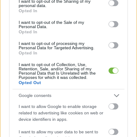
harcot. Az olaj gazdag E-vitaminban, linolénsavban és
not limited to your visit or usage behaviour. You may click to
I want to opt-out of the Sharing of my
personal data.
grant or deny consent to Google and its third-party tags to
antioxidánsokban, melyek fiatalítják, feltöltik és
Opted In
use your data for below specified purposes in below Google
regenerálják az arcbőrt. És a legjobb, hogy egy éjszaka
consent section.
I want to opt-out of the Sale of my
alatt észrevehető változásokat látsz majd magadon –
Personal Data.
Opted In
minden nap, az egész arcra alkalmazva pedig képes
eltüntetni a bőrhibákat, a sebhelyeket, de a száraz bőr
I want to opt-out of processing my
Personal Data for Targeted Advertising.
is pihe-puha lesz tőle (ezért érdemes a hidegebb
Opted In
időben rendszeresen használnod).
I want to opt-out of Collection, Use,
Retention, Sale, and/or Sharing of my
Personal Data that Is Unrelated with the
Purposes for which it was collected.
Opted Out
Ahhoz, hogy te is tapasztalhasd ezeket a csodás
hatásokat, este egy kis vízzel hígítva masszírozd bele
Google consents
óvatosan a szemed alatti terület bőrébe vagy akár az
I want to allow Google to enable storage
egész arcodba és hagyd, hogy szépen felszívódjon.
related to advertising like cookies on web or
device identifiers in apps.
Reggel pedig a tükörbe nézve meglepődsz majd, milyen
ragyogó és kipihent arc néz vissza rád. Na nem hiszed,
I want to allow my user data to be sent to