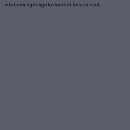
mint méregdrága krémeket beszerezni.