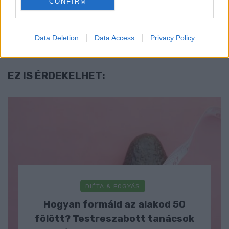
CONFIRM
A legszuperebb BBQ szósz házilag – ketchup
NÉLKÜL!
Data Deletion
Data Access
Privacy Policy
EZ IS ÉRDEKELHET:
DIÉTA & FOGYÁS
Hogyan formáld az alakod 50
fölött? Testreszabott tanácsok