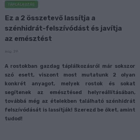
TÁPLÁLKOZÁS
Ez a 2 összetevő lassítja a
szénhidrát-felszívódást és javítja
az emésztést
aug. 29
A rostokban gazdag táplálkozásról már sokszor
szó esett, viszont most mutatunk 2 olyan
konkrét anyagot, melyek rostok és sokat
segítenek az emésztésed helyreállításában,
továbbá még az ételekben található szénhidrát
felszívódását is lassítják! Szerezd be őket, amint
tudod!