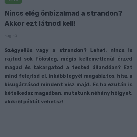
HÍREK
Nincs elég önbizalmad a strandon?
Akkor ezt látnod kell!
aug. 10
Szégyellős vagy a strandon? Lehet, nincs is
rajtad sok fölösleg, mégis kellemetlenül érzed
magad és takargatod a tested állandóan? Ezt
mind felejtsd el, inkább legyél magabiztos, hisz a
kisugárzásod mindent visz majd. És ha ezután is
kételkedsz magadban, mutatunk néhány hölgyet,
akikről példát vehetsz!