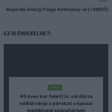
NEXT
Inspiráló interjú Paige Hathaway-el (+VIDEÓ)
EZ IS ÉRDEKELHET:
HÍREK
45 éves kor felett is, várólista
nélkül várja a párokat a kassai
meddőségi szanatórium