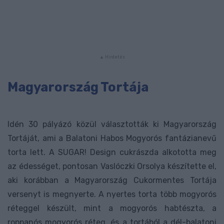
Magyarország Tortája
Idén 30 pályázó közül választották ki Magyarország
Tortáját, ami a Balatoni Habos Mogyorós fantázianevű
torta lett. A SUGAR! Design cukrászda alkototta meg
az édességet, pontosan Vaslóczki Orsolya készítette el,
aki korábban a Magyarország Cukormentes Tortája
versenyt is megnyerte. A nyertes torta több mogyorós
réteggel készült, mint a mogyorós habtészta, a
roppanós mogyorós réteg, és a tortából a dél-balatoni