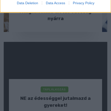
Data Deletion
EGÉSZSÉGES ÉDESSÉGEK
Data Access
Privacy Policy
A legfinomabb diétás édesség
nyárra
TÁPLÁLKOZÁS
NE az édességgel jutalmazd a
gyereket!