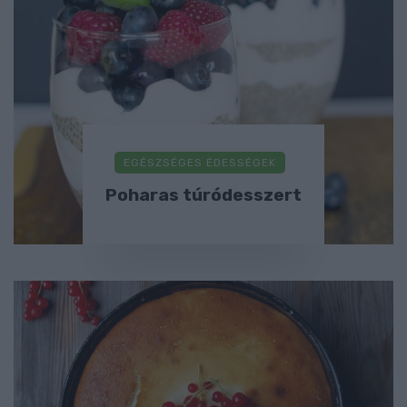
EGÉSZSÉGES ÉDESSÉGEK
Poharas túródesszert