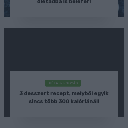
diétádba is belefér!
DIÉTA & FOGYÁS
3 desszert recept, melyből egyik
sincs több 300 kalóriánál!