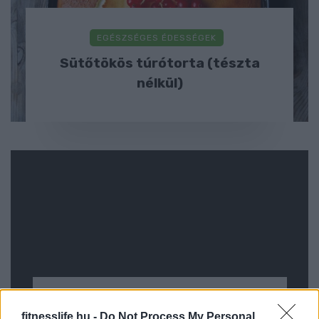
EGÉSZSÉGES ÉDESSÉGEK
Sütőtökös túrótorta (tészta
nélkül)
TÁPLÁLKOZÁS
fitnesslife.hu -
Do Not Process My Personal