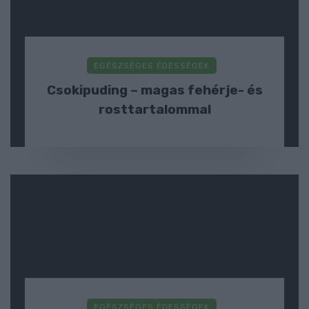
EGÉSZSÉGES ÉDESSÉGEK
Csokipuding – magas fehérje- és
rosttartalommal
EGÉSZSÉGES ÉDESSÉGEK