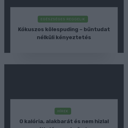
EGÉSZSÉGES REGGELIK
Kókuszos kölespuding – bűntudat
nélküli kényeztetés
HÍREK
0 kalória, alakbarát és nem hizlal