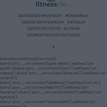
ADATKEZELÉSI NYILATKOZAT
MÉDIAAJÁNLAT
SZERZŐI JOGI NYILATKOZAT
KAPCSOLAT
GÉPI FESTÉS, FESTÉS
KUTYATÁP
SZERKEZETKÉSZ HÁZ KIVITELEZÉS
jQuery(document).ready(function(){
jQuery(".post__cat:contains('Egyéb cikkek')").addClass("cat-
egyeb"); jQuery(".post__cat:contains('Edzés')").addClass("cat-
szepseg"); jQuery(".post__cat:contains('Receptek')").addClass("cat-
receptek");
jQuery(".post__cat:contains('Táplálkozás')").addClass("cat-diy");
jQuery(".post__cat:contains('Napi Fitt')").addClass("cat-
haztartas"); jQuery(".post__cat:contains('Hírek')").addClass("cat-
egeszseg");
jQuery(".post__cat:contains('Tanácsadóink')").addClass("cat-
szolgaltatas"); });