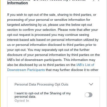
Information
Rágcsálnivalók 100 kalória alatt
If you wish to opt-out of the sale, sharing to third parties, or
processing of your personal or sensitive information for
targeted advertising by us, please use the below opt-out
section to confirm your selection. Please note that after your
opt-out request is processed you may continue seeing
interest-based ads based on personal information utilized by
us or personal information disclosed to third parties prior to
your opt-out. You may separately opt-out of the further
disclosure of your personal information by third parties on the
IAB’s list of downstream participants. This information may
also be disclosed by us to third parties on the
IAB’s List of
Downstream Participants
that may further disclose it to other
HÍREK
third parties.
Íme, a 2017-es Magyarország
Please note that this website/app uses one or more Google
Personal Data Processing Opt Outs
Tortája!
services and may gather and store information including but
not limited to your visit or usage behaviour. You may click to
I want to opt-out of the Sharing of my
personal data.
grant or deny consent to Google and its third-party tags to
Opted In
use your data for below specified purposes in below Google