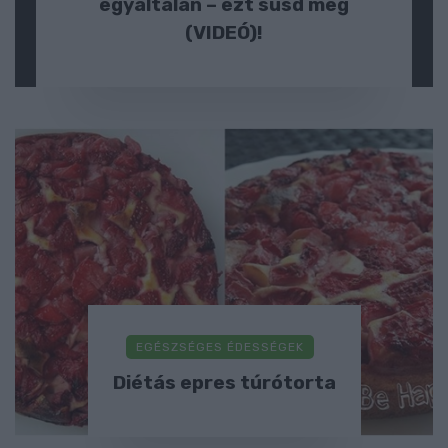
egyáltalán – ezt süsd meg
(VIDEÓ)!
EGÉSZSÉGES ÉDESSÉGEK
Diétás epres túrótorta