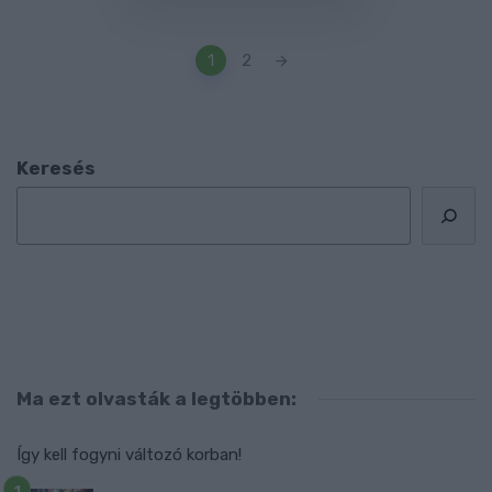
Posts
1
2
navigation
Keresés
Ma ezt olvasták a legtöbben:
Így kell fogyni változó korban!