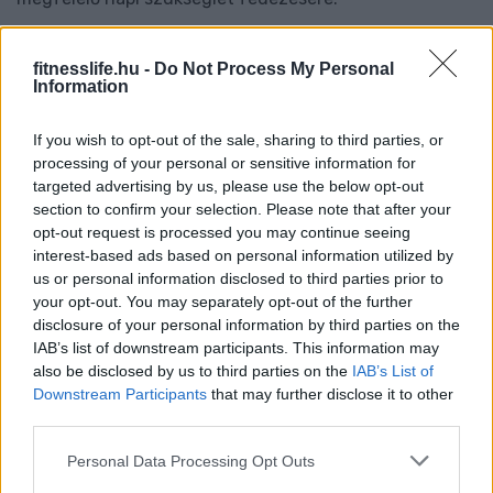
A ketogén diéta mellékhatásairól a következő
fitnesslife.hu -
Do Not Process My Personal
Information
oldalon olvashatsz!
If you wish to opt-out of the sale, sharing to third parties, or
A cikk a következő oldalon
processing of your personal or sensitive information for
targeted advertising by us, please use the below opt-out
folytatódik:
section to confirm your selection. Please note that after your
opt-out request is processed you may continue seeing
interest-based ads based on personal information utilized by
us or personal information disclosed to third parties prior to
your opt-out. You may separately opt-out of the further
disclosure of your personal information by third parties on the
IAB’s list of downstream participants. This information may
also be disclosed by us to third parties on the
IAB’s List of
Downstream Participants
that may further disclose it to other
third parties.
Please note that this website/app uses one or more Google
Personal Data Processing Opt Outs
services and may gather and store information including but