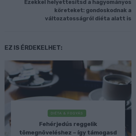
Ezekkel helyettesítsd a hagyományos
köreteket: gondoskodnak a
változatosságról diéta alatt is
EZ IS ÉRDEKELHET:
DIÉTA & FOGYÁS
Fehérjedús reggelik
tömegnöveléshez – így támogasd