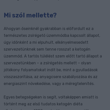
Mi szól mellette?
Ahogyan őseinknél gyakrabban is előfordult ez a
természetes zsírégető üzemmódba kapcsolt állapot,
úgy időnként a mi elpuhult, elkényelmesedett
szervezetünknek sem tenne rosszat a ketogén
üzemmód. A tartós túlélést szem előtt tartó állapot a
szervezetünkben – a zsírégetés mellett – olyan
jótékony folyamatokat indít be, mint a gyulladások
visszaszorítása, az anyagcsere szabályozása és az
energiaszint növekedése, vagy a méregtelenítés.
Egyes betegségeken is segít, voltaképpen emiatt is
történt meg az első tudatos ketogén diéta