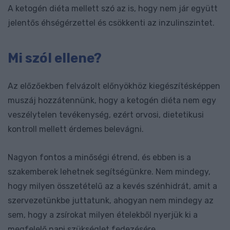
A ketogén diéta mellett szó az is, hogy nem jár együtt
jelentős éhségérzettel és csökkenti az inzulinszintet.
Mi szól ellene?
Az előzőekben felvázolt előnyökhöz kiegészítésképpen
muszáj hozzátennünk, hogy a ketogén diéta nem egy
veszélytelen tevékenység, ezért orvosi, dietetikusi
kontroll mellett érdemes belevágni.
Nagyon fontos a minőségi étrend, és ebben is a
szakemberek lehetnek segítségünkre. Nem mindegy,
hogy milyen összetételű az a kevés szénhidrát, amit a
szervezetünkbe juttatunk, ahogyan nem mindegy az
sem, hogy a zsírokat milyen ételekből nyerjük ki a
megfelelő napi szükséglet fedezésére.