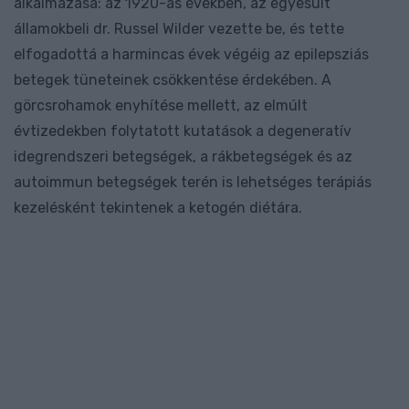
alkalmazása: az 1920-as években, az egyesült
államokbeli dr. Russel Wilder vezette be, és tette
elfogadottá a harmincas évek végéig az epilepsziás
betegek tüneteinek csökkentése érdekében. A
görcsrohamok enyhítése mellett, az elmúlt
évtizedekben folytatott kutatások a degeneratív
idegrendszeri betegségek, a rákbetegségek és az
autoimmun betegségek terén is lehetséges terápiás
kezelésként tekintenek a ketogén diétára.