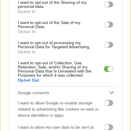
not limited to your visit or usage behaviour. You may click to
I want to opt-out of the Sharing of my
personal data.
grant or deny consent to Google and its third-party tags to
Opted In
use your data for below specified purposes in below Google
consent section.
I want to opt-out of the Sale of my
Personal Data.
Opted In
I want to opt-out of processing my
Personal Data for Targeted Advertising.
Opted In
I want to opt-out of Collection, Use,
Retention, Sale, and/or Sharing of my
Personal Data that Is Unrelated with the
Purposes for which it was collected.
Opted Out
Google consents
1
2
Következő oldal
I want to allow Google to enable storage
related to advertising like cookies on web or
Oldal:
1
/ 2
device identifiers in apps.
I want to allow my user data to be sent to