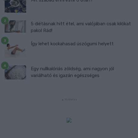
Mit szabad enni este 6 után?
5 diétásnak hitt étel, ami valójában csak kilókat
pakol Rád!
Így lehet kockahasad úszógumi helyett
Egy nullkalóriás zöldség, ami nagyon jól
variálható és igazán egészséges