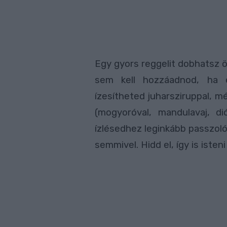
Egy gyors reggelit dobhatsz ö
sem kell hozzáadnod, ha 
ízesítheted juharsziruppal, m
(mogyoróval, mandulavaj, dió
ízlésedhez leginkább passzoló
semmivel. Hidd el, így is isteni