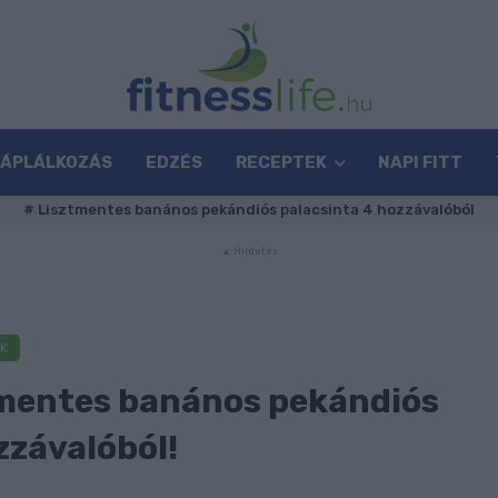
TÁPLÁLKOZÁS
EDZÉS
RECEPTEK
NAPI FITT
#
Lisztmentes banános pekándiós palacsinta 4 hozzávalóból
K
ztmentes banános pekándiós
zzávalóból!