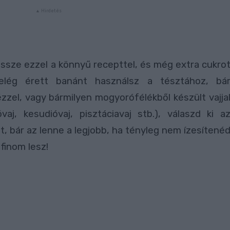
ssze ezzel a könnyű recepttel, és még extra cukro
elég érett banánt használsz a tésztához, bá
ézzel, vagy bármilyen mogyorófélékből készült vajja
vaj, kesudióvaj, pisztáciavaj stb.), válaszd ki a
t, bár az lenne a legjobb, ha tényleg nem ízesítené
 finom lesz!