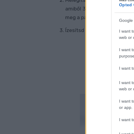
Melegíts egy tapadásmentes 
Opted 
amiből 3 palacsinta fog kijö
meg a palacsintát, majd a má
Google 
Ízesítsd kedved szerint bárm
I want t
web or d
I want t
purpose
I want 
I want t
web or d
I want t
or app.
I want t
I want t