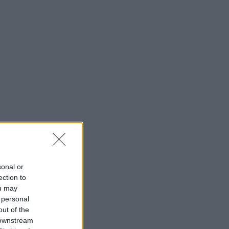
sonal or
ection to
ou may
 personal
out of the
 downstream