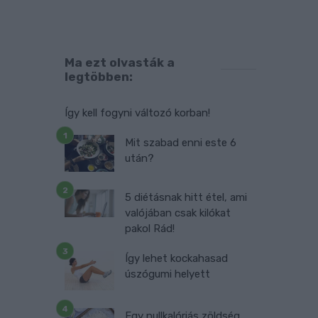
t
.
Ma ezt olvasták a
legtöbben:
n
Így kell fogyni változó korban!
Mit szabad enni este 6
után?
5 diétásnak hitt étel, ami
valójában csak kilókat
pakol Rád!
Így lehet kockahasad
úszógumi helyett
Egy nullkalóriás zöldség,