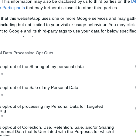
. This information may also be disclosed by us to third parties on the
IA
Participants
that may further disclose it to other third parties.
 that this website/app uses one or more Google services and may gath
including but not limited to your visit or usage behaviour. You may click 
 to Google and its third-party tags to use your data for below specifi
ogle consent section.
l Data Processing Opt Outs
o opt-out of the Sharing of my personal data.
In
o opt-out of the Sale of my Personal Data.
In
to opt-out of processing my Personal Data for Targeted
ing.
lával egy közepes edényben, amíg pépes állagú nem lesz
In
 a zabot, és keverd jól össze.
o opt-out of Collection, Use, Retention, Sale, and/or Sharing
ersonal Data that Is Unrelated with the Purposes for which it
lected.