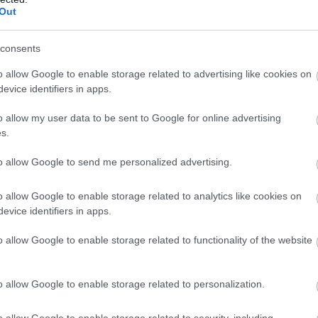
serpenyőt közepes fokozatra, önts bele annyi tisztát
Out
nni. Szórd meg pekándióval, és süsd 3-4 percig. Fordíts
sik oldalát is süsd eddig, amíg aranybarnára nem sül.
consents
ilyen cukormentes sziruppal, mézzel, vagy vajakkal.
o allow Google to enable storage related to advertising like cookies on
evice identifiers in apps.
o allow my user data to be sent to Google for online advertising
s.
to allow Google to send me personalized advertising.
o allow Google to enable storage related to analytics like cookies on
evice identifiers in apps.
o allow Google to enable storage related to functionality of the website
o allow Google to enable storage related to personalization.
o allow Google to enable storage related to security, including