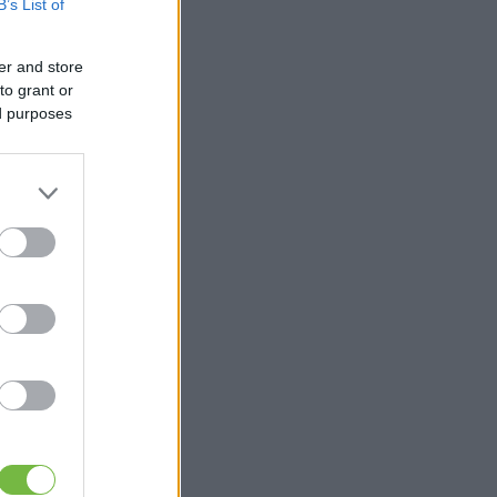
B’s List of
er and store
to grant or
ed purposes
.