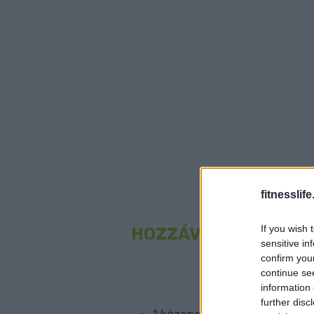
fitnesslife
If you wish 
HOZZÁVALÓK A PALA
sensitive in
confirm you
continue se
information 
further disc
1 közepesen érett banán – mi