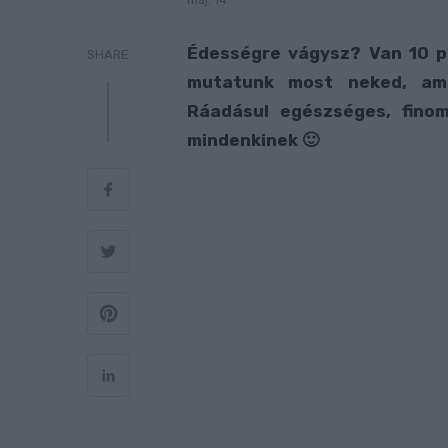
máj. 14
Édességre vágysz? Van 10 p
SHARE
mutatunk most neked, ami
Ráadásul egészséges, finom
mindenkinek 🙂