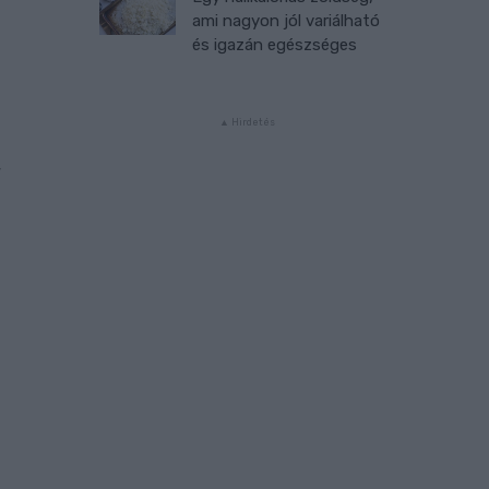
ami nagyon jól variálható
és igazán egészséges
t
r
l
z
d