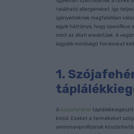
figyelmet szenteljetek a címke 
található allergéneket, így telj
igényeiteknek megfelelően vála
egyik hátránya, hogy specifikus
mint az állati eredetűek. A vegá
legjobb minőségű forrásokat kel
1. Szójafehé
táplálékkieg
A
szójafehérje
táplálékkiegészít
közül. Ezeket a termékeket szójá
aminosavprofiljának köszönhetőe