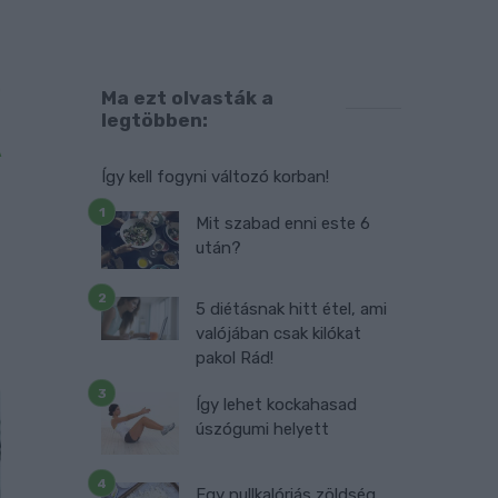
a
.
Ma ezt olvasták a
a
legtöbben:
A
t
Így kell fogyni változó korban!
a
Mit szabad enni este 6
s
után?
5 diétásnak hitt étel, ami
valójában csak kilókat
pakol Rád!
Így lehet kockahasad
úszógumi helyett
Egy nullkalóriás zöldség,