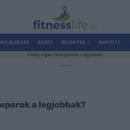
TÁPLÁLKOZÁS
EDZÉS
RECEPTEK
NAPI FITT
#
Mely vegán fehérjeporok a legjobbak?
jeporok a legjobbak?