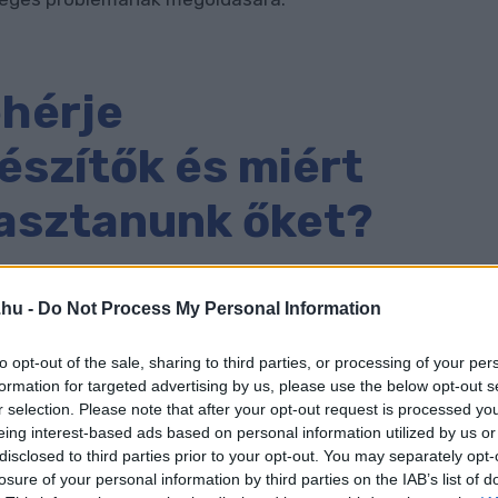
ehérje
észítők és miért
yasztanunk őket?
ncentrált fehérjeforráso
k, amelyeket különféle
.hu -
Do Not Process My Personal Information
A tehéntejsavóból származó fehérje táplélékkiegészítők
iac ma már vegán lehetőségek széles skáláját is kínálja,
to opt-out of the sale, sharing to third parties, or processing of your per
formation for targeted advertising by us, please use the below opt-out s
rből, rizsből nyert koncentrátumokat vagy
r selection. Please note that after your opt-out request is processed y
tőket is. Már ebből is egyértelmű, hogy a fehérje
eing interest-based ads based on personal information utilized by us or
disclosed to third parties prior to your opt-out. You may separately opt-
idok vagy más
, tiltott anyagok. Éppen ellenkezőleg,
losure of your personal information by third parties on the IAB’s list of
ló fehérjeforrások, amelyek elengedhetetlenek a