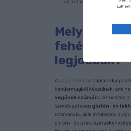
az aktív életmódot folytató
authenti
Melyik veget
fehérje tápl
legjobbak?
A
vegán fehérje
táplálékkiegészí
kendermagból készülnek, ami nag
vegánok számár
a. Az összes a
természetesen
glutén- és lak
számára is, akik intoleranciába
glutén- és a laktózérzékenysége