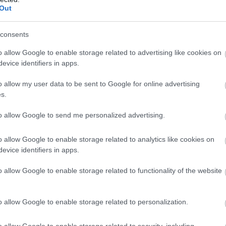
en, és mivel az izom működéséhez extra energiára van
Out
ájában, segíthet a fogyásban.
consents
zomnövekedést és -karbantartást
– a fehérje az
o allow Google to enable storage related to advertising like cookies on
Ez az oka annak, hogy a fehérjebevitel olyan sokat
evice identifiers in apps.
ző sportolóknál.
o allow my user data to be sent to Google for online advertising
tát
– a fehérje lehetővé teszi, hogy a szervezetetek
s.
sérült izomrostokat.
to allow Google to send me personalized advertising.
t
– a fehérje döntő szerepet játszik az immunrendszer
o allow Google to enable storage related to analytics like cookies on
termelésében.
evice identifiers in apps.
a sóvárgást
– a fehérje magas telítettségi potenciálja
o allow Google to enable storage related to functionality of the website
etet hosszabb ideig kielégítsétek.
észségét
– a fehérje hozzájárul a csontok jó
o allow Google to enable storage related to personalization.
 ami azt jelenti, hogy bevitele nem csak a sportolók és
o allow Google to enable storage related to security, including