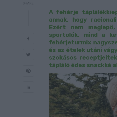
SHARE
A fehérje táplálékki
annak, hogy racionali
Ezért nem meglepő,
sportolók, mind a k
fehérjeturmix nagysze
és az ételek utáni vág
szokásos receptjeitek
tápláló édes snackké a