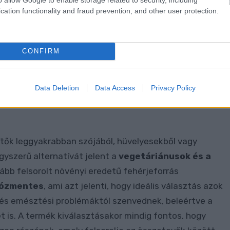
k számára létfontosságú.
cation functionality and fraud prevention, and other user protection.
áriánus és vegán
CONFIRM
álékkiegészítők a
Data Deletion
Data Access
Privacy Policy
tők leggyakrabban szójából, hüvelyesekből vagy
yszerű alternatívát jelent a
vegetáriánusok és a
lább felsorolt növényi eredetű fehérjeforrás
tózmentes
, ami azt jelenti, hogy ideális választás azok
n és emésztési problémáktól szenvednek, beleértve a
t is. A termék kiválasztásakor mindig fontos, hogy