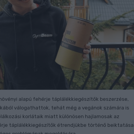
övényi alapú fehérje táplálékkiegészítők beszerzése,
ékából válogathattok, tehát még a vegánok számára is
lálkozási korlátaik miatt különösen hajlamosak az
érje táplálékkiegészítők étrendjükbe történő beiktatása
séges problémának megoldására.