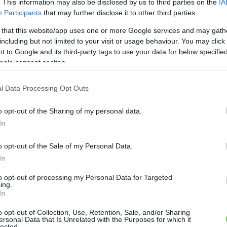
. This information may also be disclosed by us to third parties on the
IA
ez.
Participants
that may further disclose it to other third parties.
 that this website/app uses one or more Google services and may gath
api ajánlott fehérje mennyiség egy átlagos ember
including but not limited to your visit or usage behaviour. You may click 
2 g fehérje, a fizikai aktivitás mértékétől függően. Ez
 to Google and its third-party tags to use your data for below specifi
 70 kg-os embernek körülbelül 98 g fehérjét kell bevinni
ogle consent section.
l Data Processing Opt Outs
o opt-out of the Sharing of my personal data.
ökkel bír a fehérje?
In
o opt-out of the Sale of my Personal Data.
In
ét
– az összes makrotápanyag közül a fehérje igényli a
to opt-out of processing my Personal Data for Targeted
 hogy a testetek hozzáférjen a benne tárolt energiához
ing.
serét, hogy felgyorsuljon.
In
o opt-out of Collection, Use, Retention, Sale, and/or Sharing
estsúly fenntartásában
– a fehérje segít fenntartani
ersonal Data that Is Unrelated with the Purposes for which it
lected.