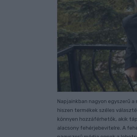
Napjainkban nagyon egyszerű a n
hiszen termékek széles választ
könnyen hozzáférhetők, akik táp
alacsony fehérjebevitelre. A feh
nagyszerű módja ennek a lehet