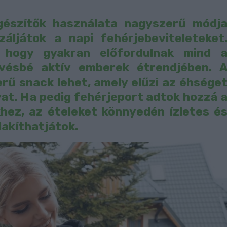
egészítők használata nagyszerű módj
záljátok a napi fehérjebeviteleteket
 hogy gyakran előfordulnak mind 
evésbé aktív emberek étrendjében. 
rű snack lehet, amely elűzi az éhsége
yat. Ha pedig fehérjeport adtok hozzá 
hez, az ételeket könnyedén ízletes é
lakíthatjátok.