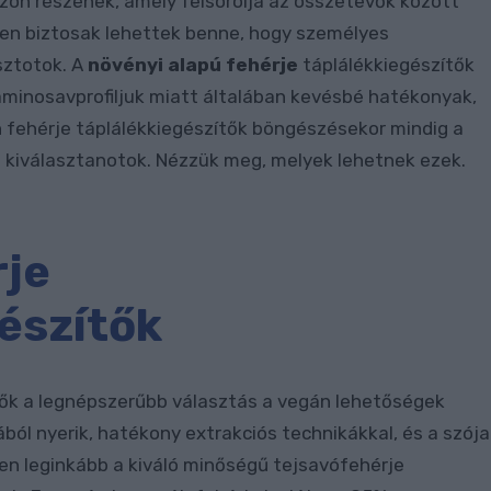
azon részének, amely felsorolja az összetevők között
esen biztosak lehettek benne, hogy személyes
sztotok. A
növényi alapú fehérje
táplálékkiegészítők
 aminosavprofiljuk miatt általában kevésbé hatékonyak,
n fehérje táplálékkiegészítők böngészésekor mindig a
l kiválasztanotok. Nézzük meg, melyek lehetnek ezek.
rje
észítők
ők a legnépszerűbb választás a vegán lehetőségek
ból nyerik, hatékony extrakciós technikákkal, és a szója
n leginkább a kiváló minőségű tejsavófehérje