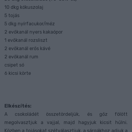
10 dkg kókuszolaj
5 tojás
5 dkg nyírfacukor/méz
2 evőkanál nyers kakaópor
1 evőkanál rozsliszt
2 evőkanál erős kávé
2 evőkanál rum
csipet só
6 kicsi körte
Elkészítés:
A csokoládét összetördeljük, és gőz fölött
megolvasztjuk a vajjal, majd hagyjuk kicsit hűlni.
Közben a tojásokat szétválasztjuk, a sárgákhoz adjuk a