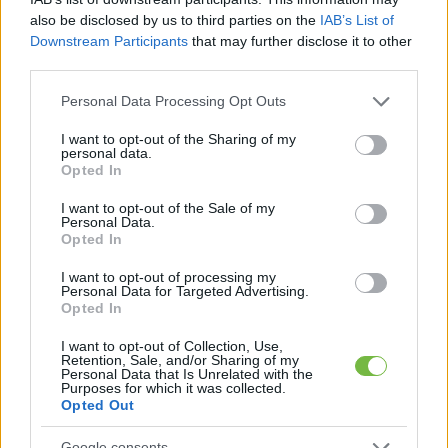
also be disclosed by us to third parties on the
IAB’s List of
Downstream Participants
that may further disclose it to other
third parties.
Please note that this website/app uses one or more Google
Personal Data Processing Opt Outs
services and may gather and store information including but
not limited to your visit or usage behaviour. You may click to
I want to opt-out of the Sharing of my
personal data.
grant or deny consent to Google and its third-party tags to
Opted In
use your data for below specified purposes in below Google
consent section.
I want to opt-out of the Sale of my
Personal Data.
Opted In
I want to opt-out of processing my
Personal Data for Targeted Advertising.
Opted In
I want to opt-out of Collection, Use,
Retention, Sale, and/or Sharing of my
Personal Data that Is Unrelated with the
Purposes for which it was collected.
Opted Out
Google consents