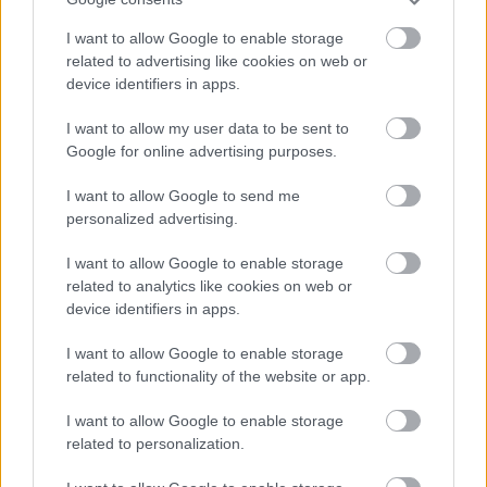
I want to allow Google to enable storage
related to advertising like cookies on web or
device identifiers in apps.
I want to allow my user data to be sent to
Google for online advertising purposes.
I want to allow Google to send me
Egy tepsibe állítjuk a formákat, köré vizet öntünk, hogy
personalized advertising.
a formák feléig érjen, és 180 fokra előmelegített
sütőben 15 perc alatt megsütjük.
I want to allow Google to enable storage
related to analytics like cookies on web or
Azon melegében tálalható, kínálhatunk mellé
device identifiers in apps.
vaníliafagyit vagy vaníliasodót.
I want to allow Google to enable storage
related to functionality of the website or app.
Megosztás
I want to allow Google to enable storage
related to personalization.