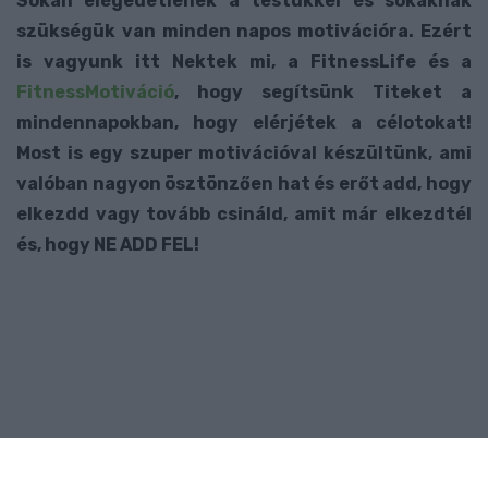
Sokan elégedetlenek a testükkel és sokaknak
szükségük van minden napos motivációra. Ezért
is vagyunk itt Nektek mi, a FitnessLife és a
FitnessMotiváció
, hogy segítsünk Titeket a
mindennapokban, hogy elérjétek a célotokat!
Most is egy szuper motivációval készültünk, ami
valóban nagyon ösztönzően hat és erőt add, hogy
elkezdd vagy tovább csináld, amit már elkezdtél
és, hogy NE ADD FEL!