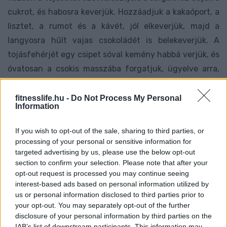
cukrot, és habosra keverjük. Hozzáadjuk a kakaóport, a
lisztet, a rumot és a kávét, jól elkeverjük, majd a
langyosra hűlt vajas csokoládét is belekeverjük. A
tojásfehérjét egy csipet sóval kemény habbá verjük, és
óvatosan a csokis masszába forgatjuk, ügyelve arra,
hogy ne nagyon törjük össze a habot.
A körtéket meghámozzuk, majd mindegyiket 1-1
fitnesslife.hu -
Do Not Process My Personal
Information
kivajazott szuflé formába ültetjük, és köré kanalazzuk
a masszát.
If you wish to opt-out of the sale, sharing to third parties, or
processing of your personal or sensitive information for
targeted advertising by us, please use the below opt-out
section to confirm your selection. Please note that after your
opt-out request is processed you may continue seeing
interest-based ads based on personal information utilized by
us or personal information disclosed to third parties prior to
your opt-out. You may separately opt-out of the further
disclosure of your personal information by third parties on the
IAB’s list of downstream participants. This information may