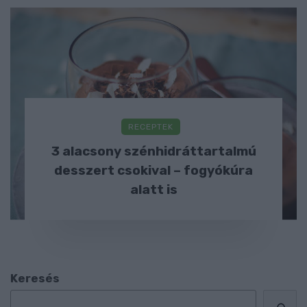
RECEPTEK
3 alacsony szénhidráttartalmú
desszert csokival – fogyókúra
alatt is
Keresés