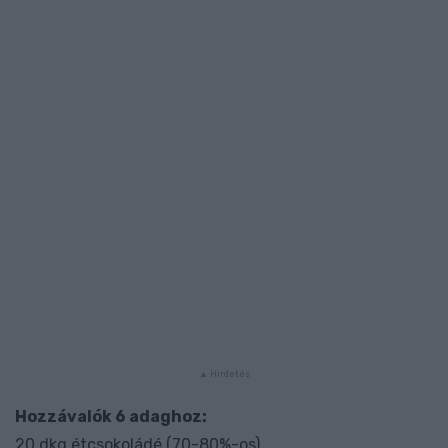
Hozzávalók 6 adaghoz:
20 dkg étcsokoládé (70-80%-os)