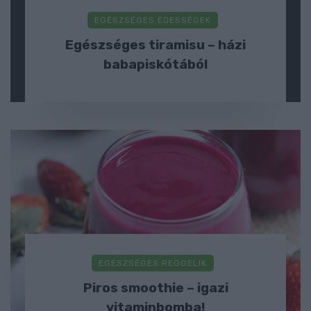
EGÉSZSÉGES ÉDESSÉGEK
Egészséges tiramisu – házi
babapiskótából
EGÉSZSÉGES REGGELIK
Piros smoothie – igazi
vitaminbomba!