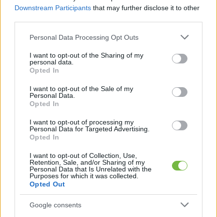
Downstream Participants
that may further disclose it to other
third parties.
Please note that this website/app uses one or more Google
Personal Data Processing Opt Outs
services and may gather and store information including but
not limited to your visit or usage behaviour. You may click to
I want to opt-out of the Sharing of my
EGÉSZSÉGES ÉDESSÉGEK
personal data.
grant or deny consent to Google and its third-party tags to
Opted In
Házi csoki cukor NÉLKÜL!
use your data for below specified purposes in below Google
consent section.
I want to opt-out of the Sale of my
Personal Data.
Opted In
I want to opt-out of processing my
Personal Data for Targeted Advertising.
Opted In
I want to opt-out of Collection, Use,
Retention, Sale, and/or Sharing of my
Personal Data that Is Unrelated with the
Purposes for which it was collected.
Opted Out
Google consents