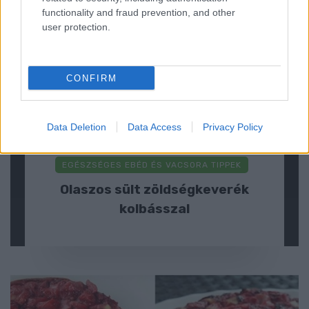
functionality and fraud prevention, and other
user protection.
CONFIRM
Data Deletion
Data Access
Privacy Policy
EGÉSZSÉGES EBÉD ÉS VACSORA TIPPEK
Olaszos sült zöldségkeverék
kolbásszal