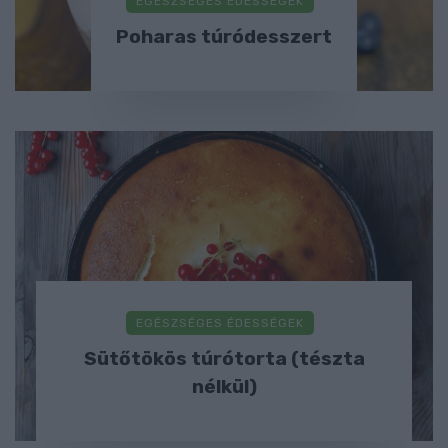
EGÉSZSÉGES ÉDESSÉGEK
Poharas túródesszert
EGÉSZSÉGES ÉDESSÉGEK
Sütőtökös túrótorta (tészta
nélkül)