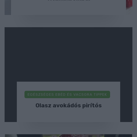
EGÉSZSÉGES EBÉD ÉS VACSORA TIPPEK
Olasz avokádós pirítós