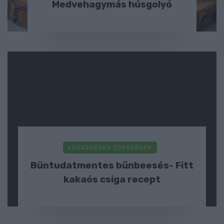
Medvehagymás húsgolyó
EGÉSZSÉGES ÉDESSÉGEK
Bűntudatmentes bűnbeesés- Fitt
kakaós csiga recept