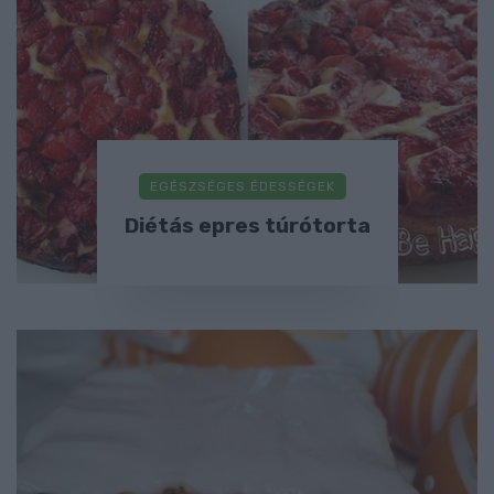
EGÉSZSÉGES ÉDESSÉGEK
Diétás epres túrótorta