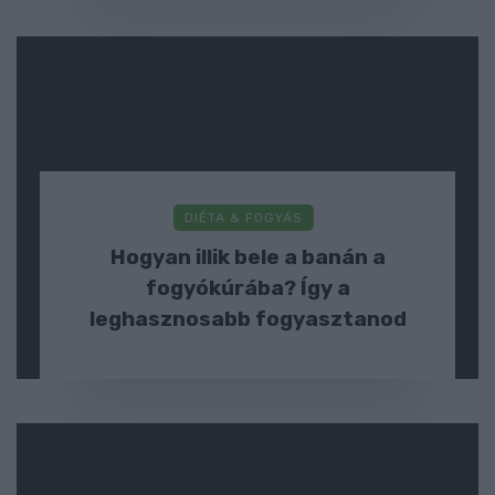
DIÉTA & FOGYÁS
Hogyan illik bele a banán a
fogyókúrába? Így a
leghasznosabb fogyasztanod