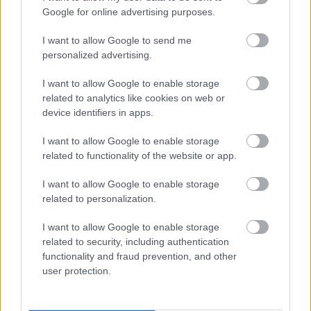
Google for online advertising purposes.
Végül már csak a rétegezés következik: evőkanállal
I want to allow Google to send me
4 pohárba szétosztjuk a chiapudingot, mehet rá
personalized advertising.
egy kis gyümölcs, majd a túrókrém, a tetejére pedig
I want to allow Google to enable storage
ismét gyümölcs. A sorrend természetesen
related to analytics like cookies on web or
változtatható! Extra kényeztetésként étcsoki
device identifiers in apps.
(min.70%-os) is reszelhető a tetejére!
I want to allow Google to enable storage
related to functionality of the website or app.
Jó étvágyat! 😉
I want to allow Google to enable storage
related to personalization.
I want to allow Google to enable storage
related to security, including authentication
Szerző:
functionality and fraud prevention, and other
user protection.
Nagy-Kumich Nikolett / Fit életmód blogger,