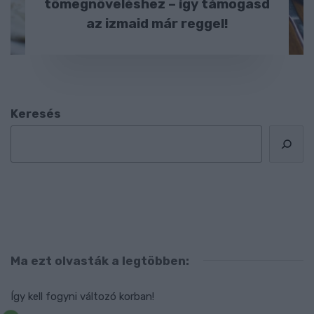
tömegnöveléshez – így támogasd
az izmaid már reggel!
Keresés
Ma ezt olvasták a legtöbben:
Így kell fogyni változó korban!