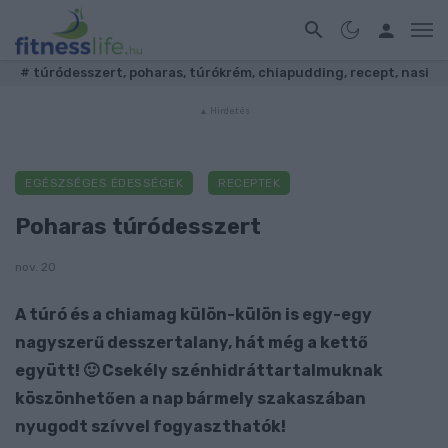
#
túródesszert, poharas, túrókrém, chiapudding, recept, nasi
EGÉSZSÉGES ÉDESSÉGEK
RECEPTEK
Poharas túródesszert
nov. 20
A túró és a chiamag külön-külön is egy-egy
nagyszerű desszertalany, hát még a kettő
együtt! 🙂 Csekély szénhidráttartalmuknak
köszönhetően a nap bármely szakaszában
nyugodt szívvel fogyaszthatók!