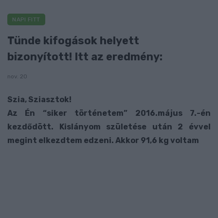
NAPI FITT
Tünde kifogások helyett
bizonyított! Itt az eredmény:
nov. 20
Szia, Sziasztok!
Az Én “siker történetem” 2016.május 7.-én
kezdődött. Kislányom születése után 2 évvel
megint elkezdtem edzeni. Akkor 91,6 kg voltam