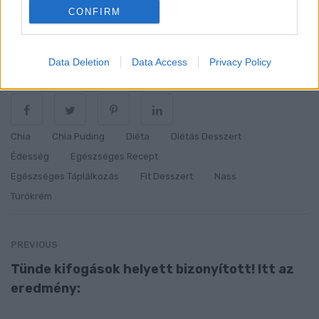
CONFIRM
hobbi-szakács, hobbi-crossfittes
Data Deletion
Data Access
Privacy Policy
Megosztás
Chia
Chia Puding
Diéta
Diétás Desszert
Édesség
Egészséges Recept
Egészséges Táplálkozás
Fit Desszert
Nass
Túrókrém
PREVIOUS
Tünde kifogások helyett bizonyított! Itt az
eredmény: