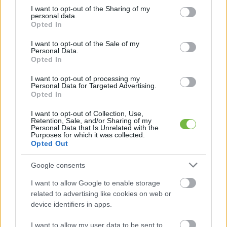
not limited to your visit or usage behaviour. You may click to
I want to opt-out of the Sharing of my
A chiamagot a 2dl vízbe beáztatjuk, ízlés szerinti
personal data.
grant or deny consent to Google and its third-party tags to
Opted In
mennyiségű édesítőt keverünk hozzá. Kb.20perc
use your data for below specified purposes in below Google
consent section.
alatt pudingos állagúvá válik. Eközben érdemes
I want to opt-out of the Sale of my
Personal Data.
többször megkeverni.
Opted In
TIPP: tejet is használhatsz a chiamag áztatására,
I want to opt-out of processing my
ezzel némileg krémesebb lesz az íze, viszont
Personal Data for Targeted Advertising.
Opted In
magasabb is lesz a szénhidrát tartalma. 1dl tejben
4,7g ch van!
I want to opt-out of Collection, Use,
Retention, Sale, and/or Sharing of my
Personal Data that Is Unrelated with the
A túrót villával összetörjük, majd a natúr
Purposes for which it was collected.
Opted Out
joghurttal/tejföllel és kis édesítővel krémesre
keverjük.
Google consents
I want to allow Google to enable storage
TIPP: ha szeretnéd kicsit pikánsabbá tenni, akkor
related to advertising like cookies on web or
egy egész citrom levét és húsát belefacsarhatod a
device identifiers in apps.
túrókrémbe.
I want to allow my user data to be sent to