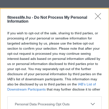
Hozzávalók (4 adaghoz):
fitnesslife.hu -
Do Not Process My Personal
– 2dl víz
Information
– 5ek chiamag
If you wish to opt-out of the sale, sharing to third parties, or
– 450-500g túró
processing of your personal or sensitive information for
– 2ek natúr joghurt (lehet zsírszegény tejföl)
targeted advertising by us, please use the below opt-out
– bogyós gyümölcs (ízlés szerint más is használható)
section to confirm your selection. Please note that after your
opt-out request is processed you may continue seeing
– természetes édesítő: xilit/eritrit/stevia ízlés szerinti
interest-based ads based on personal information utilized by
mennyiségben.
us or personal information disclosed to third parties prior to
your opt-out. You may separately opt-out of the further
disclosure of your personal information by third parties on the
IAB’s list of downstream participants. This information may
also be disclosed by us to third parties on the
IAB’s List of
Downstream Participants
that may further disclose it to other
third parties.
Elkészítés:
Please note that this website/app uses one or more Google
Personal Data Processing Opt Outs
services and may gather and store information including but