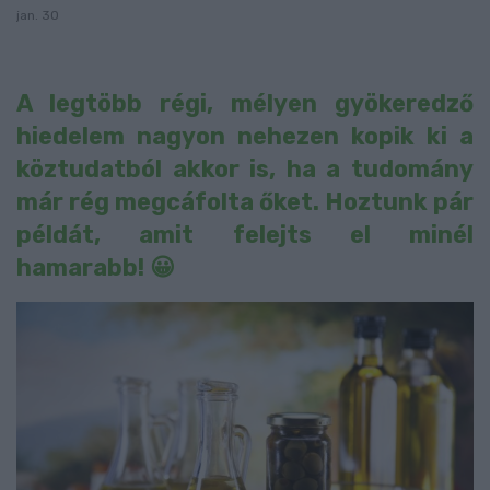
jan. 30
A legtöbb régi, mélyen gyökeredző
hiedelem nagyon nehezen kopik ki a
köztudatból akkor is, ha a tudomány
már rég megcáfolta őket. Hoztunk pár
példát, amit felejts el minél
hamarabb! 😀