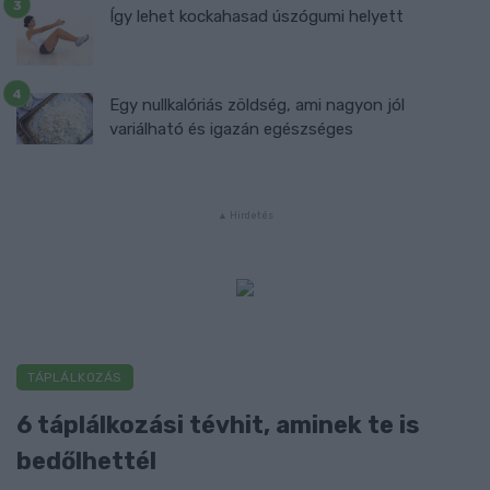
Így lehet kockahasad úszógumi helyett
Egy nullkalóriás zöldség, ami nagyon jól
variálható és igazán egészséges
TÁPLÁLKOZÁS
6 táplálkozási tévhit, aminek te is
bedőlhettél