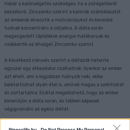
Habár a kalóriaégetés szükséges, ha a zsírégetésről
beszélünk, Zinczenko szerint a kalóriák számlálásától
az emberek elvesztik a motivációjukat és kevésbé
tudnak koncentrálni a céljaikra. A diéta során
megengedett táplálékok energia-hatékonyak és
csökkentik az éhséget Zinczenko szerint.
A következő irányelv szerint a diétázók hetente
egyszer egy étkezéskor csalhatnak: ilyenkor az ember
azt eheti, ami a legjobban hiányzik neki, ebbe
beletartozhat olyan étel is, aminek magas a szénhidrát
és zsírtartalma. Ezáltal megelőzhető, hogy az ember
kimerüljön a diéta során, és többen képesek
végigcsinálni az egész diétát.
Nincs vége, lapozz! Jön a 12 szuper táplálék
fitnesslife.hu -
Do Not Process My Personal