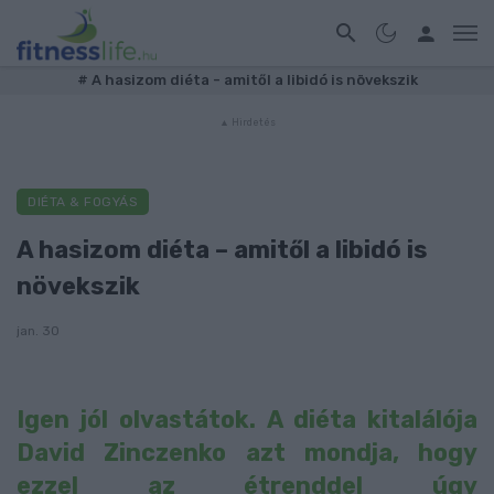
#
A hasizom diéta - amitől a libidó is növekszik
DIÉTA & FOGYÁS
A hasizom diéta – amitől a libidó is
növekszik
jan. 30
Igen jól olvastátok. A diéta kitalálója
David Zinczenko azt mondja, hogy
ezzel az étrenddel úgy