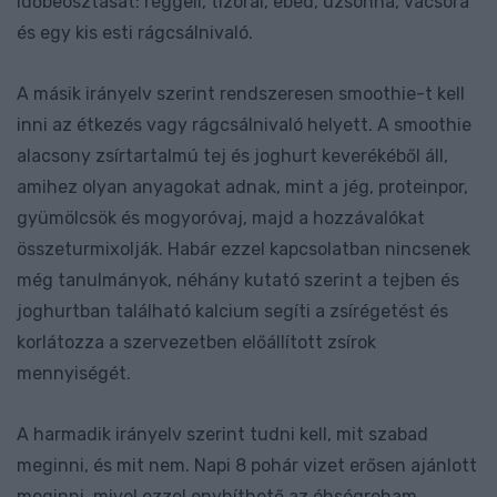
időbeosztását: reggeli, tízórai, ebéd, uzsonna, vacsora
és egy kis esti rágcsálnivaló.
A másik irányelv szerint rendszeresen smoothie-t kell
inni az étkezés vagy rágcsálnivaló helyett. A smoothie
alacsony zsírtartalmú tej és joghurt keverékéből áll,
amihez olyan anyagokat adnak, mint a jég, proteinpor,
gyümölcsök és mogyoróvaj, majd a hozzávalókat
összeturmixolják. Habár ezzel kapcsolatban nincsenek
még tanulmányok, néhány kutató szerint a tejben és
joghurtban található kalcium segíti a zsírégetést és
korlátozza a szervezetben előállított zsírok
mennyiségét.
A harmadik irányelv szerint tudni kell, mit szabad
meginni, és mit nem. Napi 8 pohár vizet erősen ajánlott
meginni, mivel ezzel enyhíthető az éhségroham,