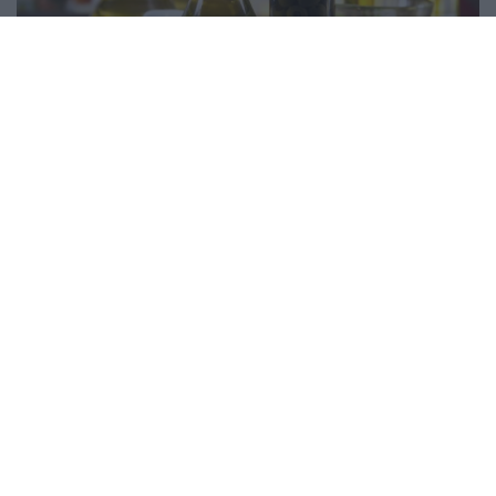
Az alkohol felgyorsítja az
emésztést
Kamu! Dehogyis… A pia bizony gátolja a nehéz zsíros
ételek gyomorból való kiürülését. Természetesen van
pár specális gyomorkeserű amire ez nem igaz, de azok
is többet ártanak, mint használnak. Szóval, ha iszol,
legalább ne áltasd magad! 😀