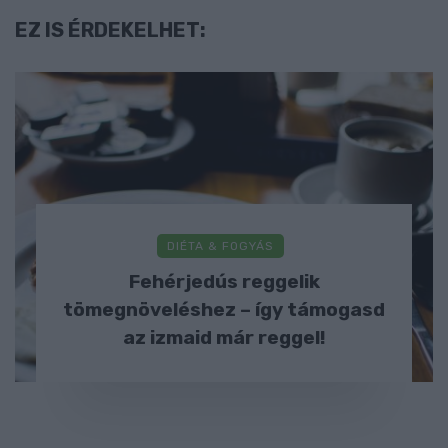
EZ IS ÉRDEKELHET:
DIÉTA & FOGYÁS
Fehérjedús reggelik
tömegnöveléshez – így támogasd
az izmaid már reggel!