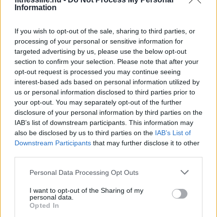
Information
A cikk a következő oldalon
If you wish to opt-out of the sale, sharing to third parties, or
folytatódik:
processing of your personal or sensitive information for
targeted advertising by us, please use the below opt-out
section to confirm your selection. Please note that after your
opt-out request is processed you may continue seeing
interest-based ads based on personal information utilized by
us or personal information disclosed to third parties prior to
your opt-out. You may separately opt-out of the further
disclosure of your personal information by third parties on the
IAB’s list of downstream participants. This information may
also be disclosed by us to third parties on the
IAB’s List of
Downstream Participants
that may further disclose it to other
third parties.
Please note that this website/app uses one or more Google
Personal Data Processing Opt Outs
services and may gather and store information including but
not limited to your visit or usage behaviour. You may click to
I want to opt-out of the Sharing of my
personal data.
grant or deny consent to Google and its third-party tags to
Opted In
use your data for below specified purposes in below Google