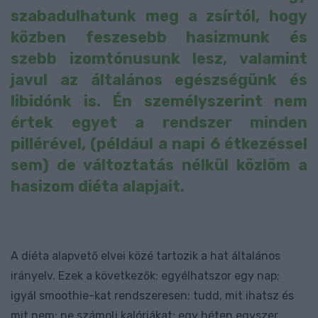
szabadulhatunk meg a zsírtól, hogy
közben feszesebb hasizmunk és
szebb izomtónusunk lesz, valamint
javul az általános egészségünk és
libidónk is. Én személyszerint nem
értek egyet a rendszer minden
pillérével, (például a napi 6 étkezéssel
sem) de változtatás nélkül közlöm a
hasizom diéta alapjait.
A diéta alapvető elvei közé tartozik a hat általános
irányelv. Ezek a következők: egyélhatszor egy nap;
igyál smoothie-kat rendszeresen; tudd, mit ihatsz és
mit nem; ne számolj kalóriákat; egy héten egyszer