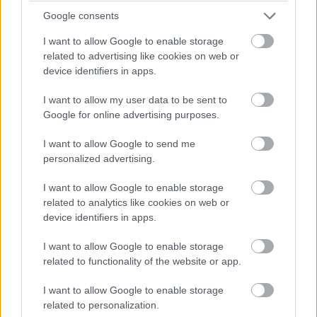
okt. 30
Google consents
I want to allow Google to enable storage
related to advertising like cookies on web or
Nem csoda, hogy az immáron 63 éves
device identifiers in apps.
Dr. Elizabeth Lambaer-t sokan
vádolják azzal, hogy mesébe illő,
I want to allow my user data to be sent to
Google for online advertising purposes.
fiatalos alakját és vonásait plasztikai
sebészek munkájának köszönheti.
I want to allow Google to send me
personalized advertising.
Valóban letagadhatna 30 évet, és
elmondása alapján nem csak a teste
I want to allow Google to enable storage
related to analytics like cookies on web or
néz ki úgy, mintha épp csak átlépte
device identifiers in apps.
volna a harmadik X-et: úgy is érzi
I want to allow Google to enable storage
magát!
related to functionality of the website or app.
I want to allow Google to enable storage
related to personalization.