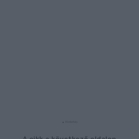
A cikk a következő oldalon