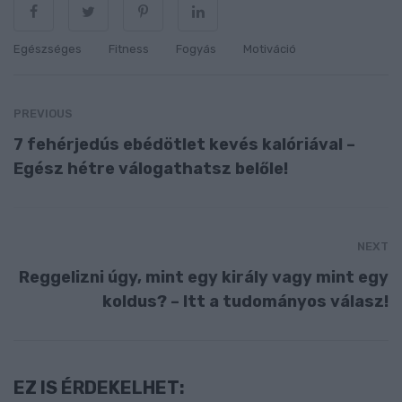
Egészséges
Fitness
Fogyás
Motiváció
PREVIOUS
7 fehérjedús ebédötlet kevés kalóriával –
Egész hétre válogathatsz belőle!
NEXT
Reggelizni úgy, mint egy király vagy mint egy
koldus? – Itt a tudományos válasz!
EZ IS ÉRDEKELHET: