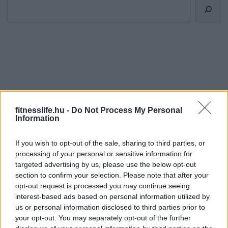
Ma ezt olvasták a legtöbben:
fitnesslife.hu -
Do Not Process My Personal
Information
Így kell fogyni változó korban!
Mit szabad enni este 6 után?
If you wish to opt-out of the sale, sharing to third parties, or
processing of your personal or sensitive information for
targeted advertising by us, please use the below opt-out
section to confirm your selection. Please note that after your
5 diétásnak hitt étel, ami valójában csak kilókat
opt-out request is processed you may continue seeing
pakol Rád!
interest-based ads based on personal information utilized by
us or personal information disclosed to third parties prior to
Így lehet kockahasad úszógumi helyett
your opt-out. You may separately opt-out of the further