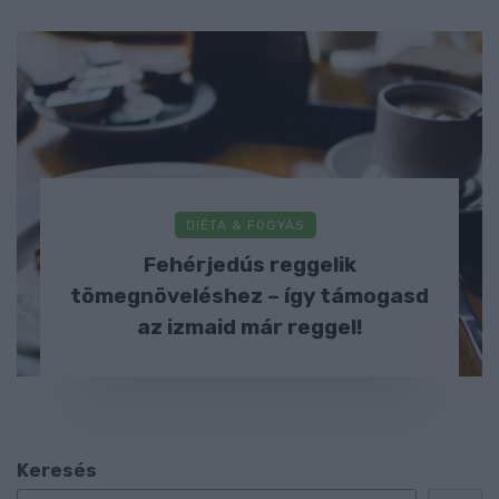
DIÉTA & FOGYÁS
Fehérjedús reggelik
tömegnöveléshez – így támogasd
az izmaid már reggel!
Keresés