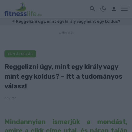
#
Reggelizni úgy, mint egy király vagy mint egy koldus?
TÁPLÁLKOZÁS
Reggelizni úgy, mint egy király vagy
mint egy koldus? – Itt a tudományos
válasz!
nov. 23
Mindannyian ismerjük a mondást,
amire a cikk címe utal, és páran talán