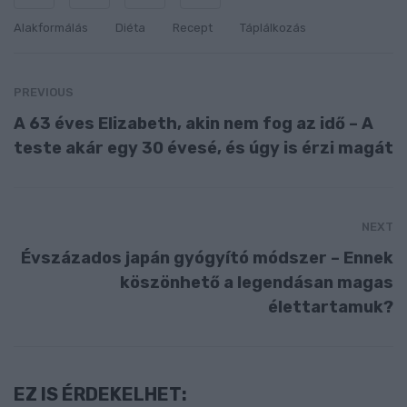
Alakformálás
Diéta
Recept
Táplálkozás
PREVIOUS
A 63 éves Elizabeth, akin nem fog az idő – A
teste akár egy 30 évesé, és úgy is érzi magát
NEXT
Évszázados japán gyógyító módszer – Ennek
köszönhető a legendásan magas
élettartamuk?
EZ IS ÉRDEKELHET: