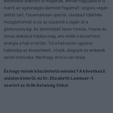
életmódot alakított ki magának, amivel nagyjából ki is
meríti az egészséges életmód fogalmát: szigorú vegán
diétát tart, folyamatosan sportol, ráadásul többféle
mozgásformát is űz az úszástól a jógán át a
görkorcsolyáig. Az életmódját teste formás, feszes és
izmos alakjával hálálja meg, ami mellé a kicsattanó
energia a hab a tortán. Túl a hatvanon ugyanis
habzsolja az élvezeteket, utazik, dolgozik és emberek
ezreit motiválja. Merthogy erre is van ereje.
És hogy minek köszönhető mindez? A következő
oldalon kiderül, mi Dr. Elizabeth Lambaer-t
szerint az örök fiatalság titka!