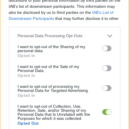
disclosure of your personal information by third parties on the
IAB’s list of downstream participants. This information may
also be disclosed by us to third parties on the
IAB’s List of
Egy nullkalóriás zöldség, ami nagyon jól
Downstream Participants
that may further disclose it to other
variálható és igazán egészséges
third parties.
Please note that this website/app uses one or more Google
Personal Data Processing Opt Outs
services and may gather and store information including but
not limited to your visit or usage behaviour. You may click to
I want to opt-out of the Sharing of my
personal data.
grant or deny consent to Google and its third-party tags to
Opted In
use your data for below specified purposes in below Google
consent section.
I want to opt-out of the Sale of my
Personal Data.
Opted In
I want to opt-out of processing my
HÍREK
Personal Data for Targeted Advertising.
Opted In
A 63 éves Elizabeth, akin nem fog az
I want to opt-out of Collection, Use,
idő – A teste akár egy 30 évesé, és
Retention, Sale, and/or Sharing of my
Personal Data that Is Unrelated with the
úgy is érzi magát
Purposes for which it was collected.
Opted Out