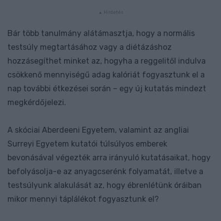
Bár több tanulmány alátámasztja, hogy a normális
testsúly megtartásához vagy a diétázáshoz
hozzásegíthet minket az, hogyha a reggelitől indulva
csökkenő mennyiségű adag kalóriát fogyasztunk el a
nap további étkezései során – egy új kutatás mindezt
megkérdőjelezi.
A skóciai Aberdeeni Egyetem, valamint az angliai
Surreyi Egyetem kutatói túlsúlyos emberek
bevonásával végezték arra irányuló kutatásaikat, hogy
befolyásolja-e az anyagcserénk folyamatát, illetve a
testsúlyunk alakulását az, hogy ébrenlétünk óráiban
mikor mennyi táplálékot fogyasztunk el?