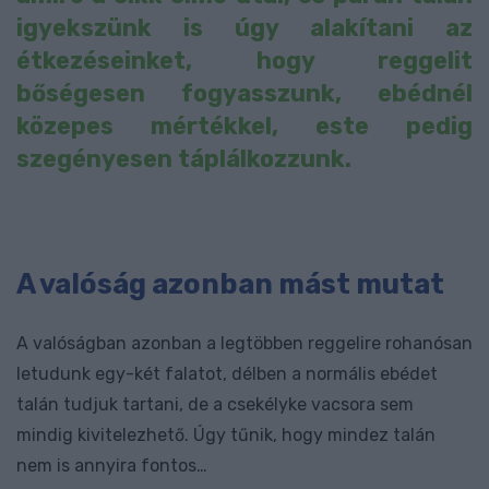
igyekszünk is úgy alakítani az
étkezéseinket, hogy reggelit
bőségesen fogyasszunk, ebédnél
közepes mértékkel, este pedig
szegényesen táplálkozzunk.
A valóság azonban mást mutat
A valóságban azonban a legtöbben reggelire rohanósan
letudunk egy-két falatot, délben a normális ebédet
talán tudjuk tartani, de a csekélyke vacsora sem
mindig kivitelezhető. Úgy tűnik, hogy mindez talán
nem is annyira fontos…