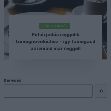
DIÉTA & FOGYÁS
Fehérjedús reggelik
tömegnöveléshez – így támogasd
az izmaid már reggel!
Keresés