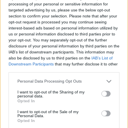
processing of your personal or sensitive information for
targeted advertising by us, please use the below opt-out
section to confirm your selection. Please note that after your
1
2
Következő oldal
opt-out request is processed you may continue seeing
interest-based ads based on personal information utilized by
Oldal:
1
/ 2
us or personal information disclosed to third parties prior to
your opt-out. You may separately opt-out of the further
disclosure of your personal information by third parties on the
IAB’s list of downstream participants. This information may
also be disclosed by us to third parties on the
IAB’s List of
Downstream Participants
that may further disclose it to other
third parties.
Please note that this website/app uses one or more Google
Personal Data Processing Opt Outs
services and may gather and store information including but
not limited to your visit or usage behaviour. You may click to
I want to opt-out of the Sharing of my
personal data.
grant or deny consent to Google and its third-party tags to
Opted In
use your data for below specified purposes in below Google
consent section.
I want to opt-out of the Sale of my
Personal Data.
Opted In