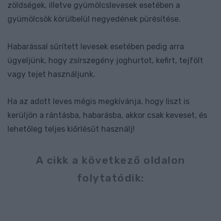
zöldségek, illetve gyümölcslevesek esetében a
gyümölcsök körülbelül negyedének pürésítése.
Habarással sűrített levesek esetében pedig arra
ügyeljünk, hogy zsírszegény joghurtot, kefirt, tejfölt
vagy tejet használjunk.
Ha az adott leves mégis megkívánja, hogy liszt is
kerüljön a rántásba, habarásba, akkor csak keveset, és
lehetőleg teljes kiőrlésűt használj!
A cikk a következő oldalon
folytatódik: