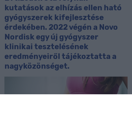
kutatások az elhízás ellen ható
gyógyszerek kifejlesztése
érdekében. 2022 végén a Novo
Nordisk egy új gyógyszer
klinikai tesztelésének
eredményeiről tájékoztatta a
nagyközönséget.