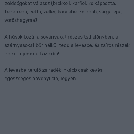
zöldségeket válassz (brokkoli, karfiol, kelkáposzta,
fehérrépa, cékla, zeller, karalábé, zöldbab, sárgarépa,
vöröshagyma)!
A húsok közül a soványakat részesítsd előnyben, a
szárnyasokat bőr nélkül tedd a levesbe, és zsíros részek
ne kerüljenek a fazékba!
A levesbe kerülő zsiradék inkább csak kevés,
egészséges növényi olaj legyen.