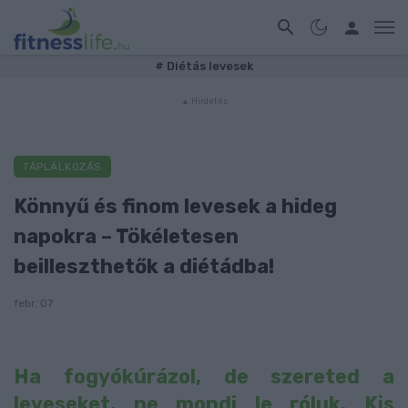
#
Diétás levesek
TÁPLÁLKOZÁS
Könnyű és finom levesek a hideg
napokra – Tökéletesen
beilleszthetők a diétádba!
febr. 07
Ha fogyókúrázol, de szereted a
leveseket, ne mondj le róluk. Kis