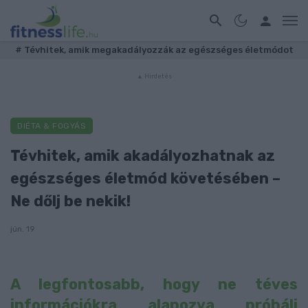
#
Tévhitek, amik megakadályozzák az egészséges életmódot
DIÉTA & FOGYÁS
Tévhitek, amik akadályozhatnak az
egészséges életmód követésében –
Ne dőlj be nekik!
jún. 19
A legfontosabb, hogy ne téves
információkra alapozva próbálj