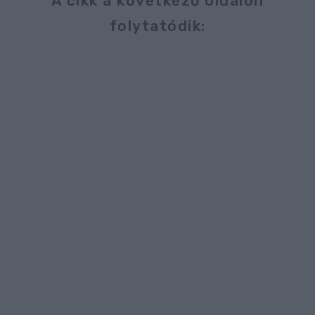
A cikk a következő oldalon
folytatódik: