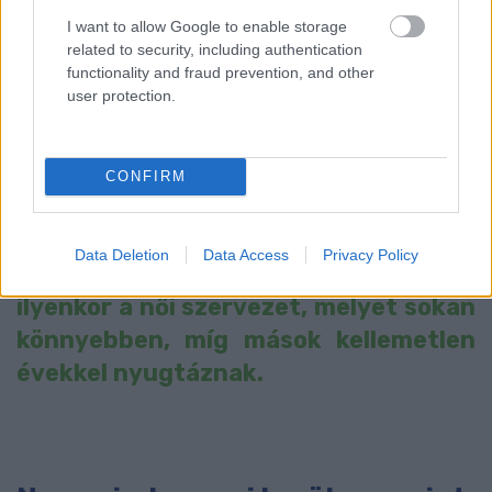
idején? Mutatjuk!
I want to allow Google to enable storage
related to security, including authentication
jún. 03
functionality and fraud prevention, and other
user protection.
Sajnos a menopauza, a nők 50-es
éveiben számos negatívummal jár! A
CONFIRM
változókor magában hordozza a
tényt: bizony, sok minden
Data Deletion
Data Access
Privacy Policy
megváltozik! Kívül-belül átalakul
ilyenkor a női szervezet, melyet sokan
könnyebben, míg mások kellemetlen
évekkel nyugtáznak.