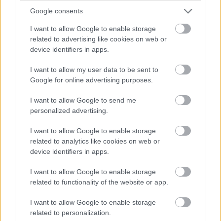
pakol Rád!
Google consents
Így lehet kockahasad úszógumi helyett
I want to allow Google to enable storage
related to advertising like cookies on web or
device identifiers in apps.
Egy nullkalóriás zöldség, ami nagyon jól
I want to allow my user data to be sent to
variálható és igazán egészséges
Google for online advertising purposes.
I want to allow Google to send me
personalized advertising.
I want to allow Google to enable storage
related to analytics like cookies on web or
device identifiers in apps.
I want to allow Google to enable storage
related to functionality of the website or app.
EDZÉS
I want to allow Google to enable storage
Hogy mik a jó ételek menopauza
related to personalization.