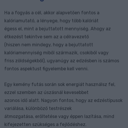
Ha a fogyás a cél, akkor alapvetően fontos a
kalóriamutató, a lényege, hogy több kalóriát
égess el, mint a bejuttatott mennyiség. Ahogy az
étkezést tekintve sem az a célravezető
(hiszen nem mindegy, hogy a bejuttatott
kalóriamennyiség miből származik, csokiból vagy
friss zöldségekből), ugyanúgy az edzésben is számos
fontos aspektust figyelembe kell venni.
Egy kemény futás során sok energiát használsz fel,
ezzel szemben az úszásnál kevesebbet
azonos idő alatt. Nagyon fontos, hogy az edzéstípusok
variálása, különböző testrészek
átmozgatása, erőltetése vagy éppen lazítása, mind
kifejezetten szükséges a fejlődéshez.