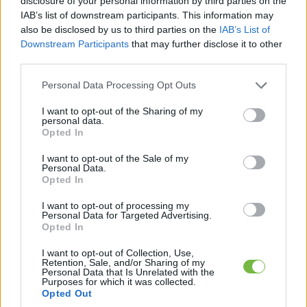
disclosure of your personal information by third parties on the
IAB’s list of downstream participants. This information may
also be disclosed by us to third parties on the
IAB’s List of
Keresés
Downstream Participants
that may further disclose it to other
third parties.
Please note that this website/app uses one or more Google
Personal Data Processing Opt Outs
services and may gather and store information including but
not limited to your visit or usage behaviour. You may click to
I want to opt-out of the Sharing of my
personal data.
grant or deny consent to Google and its third-party tags to
Opted In
use your data for below specified purposes in below Google
consent section.
I want to opt-out of the Sale of my
Personal Data.
Ma ezt olvasták a legtöbben:
Opted In
I want to opt-out of processing my
Így kell fogyni változó korban!
Personal Data for Targeted Advertising.
Opted In
Mit szabad enni este 6 után?
I want to opt-out of Collection, Use,
Retention, Sale, and/or Sharing of my
Personal Data that Is Unrelated with the
Purposes for which it was collected.
Opted Out
5 diétásnak hitt étel, ami valójában csak kilókat