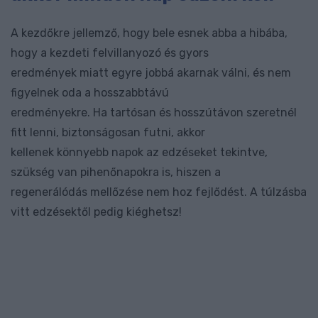
A kezdőkre jellemző, hogy bele esnek abba a hibába,
hogy a kezdeti felvillanyozó és gyors
eredmények miatt egyre jobbá akarnak válni, és nem
figyelnek oda a hosszabbtávú
eredményekre. Ha tartósan és hosszútávon szeretnél
fitt lenni, biztonságosan futni, akkor
kellenek könnyebb napok az edzéseket tekintve,
szükség van pihenőnapokra is, hiszen a
regenerálódás mellőzése nem hoz fejlődést. A túlzásba
vitt edzésektől pedig kiéghetsz!