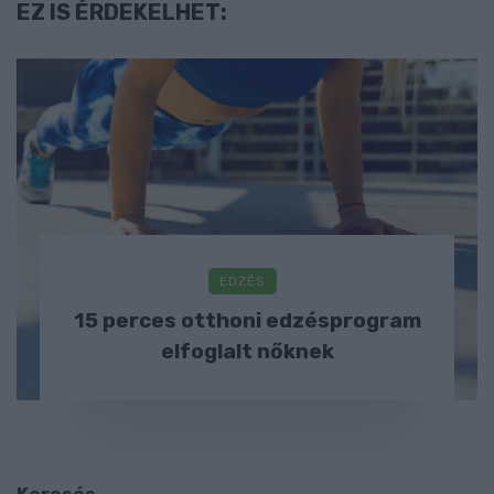
EZ IS ÉRDEKELHET:
EDZÉS
15 perces otthoni edzésprogram
elfoglalt nőknek
Keresés