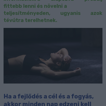
fittebb lenni és növelni a
teljesítményeden, ugyanis azok
tévútra terelhetnek.
Ha a fejlődés a cél és a fogyás,
akkor minden nap edzeni kell