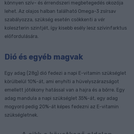
könnyen szív- és érrendszeri megbetegedés okozója
lehet. Az olajos halban található Omega-3 zsírsav
szabályozza, szükség esetén csökkenti a vér
koleszterin szintjét, így kisebb esély lesz szívinfarktus
előfordulására.
Dió és egyéb magvak
Egy adag (28g) dió fedezi a napi E-vitamin szükséglet
körülbelül 10%-át, ami enyhíti a hüvelyszárazságot
emellett jótékony hatással van a hajra és a bőrre. Egy
adag mandula a napi szükséglet 35%-át, egy adag
mogyoró pedig 20%-át képes fedezni az E-vitamin
szükségletnek.