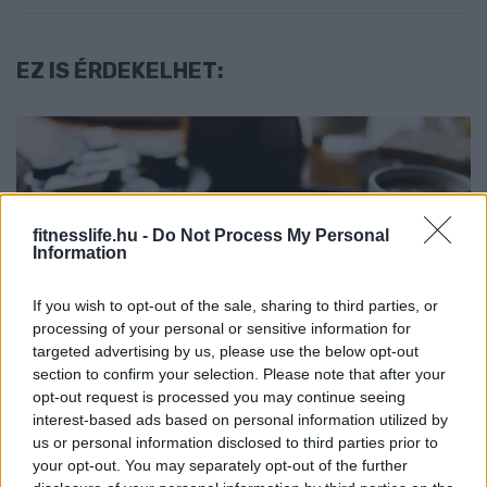
EZ IS ÉRDEKELHET:
fitnesslife.hu -
Do Not Process My Personal
Information
If you wish to opt-out of the sale, sharing to third parties, or
DIÉTA & FOGYÁS
processing of your personal or sensitive information for
Fehérjedús reggelik
targeted advertising by us, please use the below opt-out
tömegnöveléshez – így támogasd
section to confirm your selection. Please note that after your
opt-out request is processed you may continue seeing
az izmaid már reggel!
interest-based ads based on personal information utilized by
us or personal information disclosed to third parties prior to
your opt-out. You may separately opt-out of the further