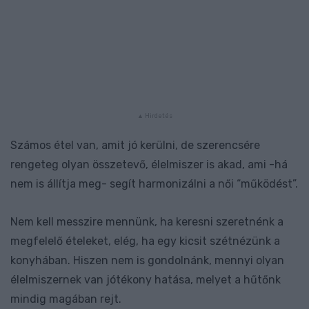
Számos étel van, amit jó kerülni, de szerencsére
rengeteg olyan összetevő, élelmiszer is akad, ami -há
nem is állítja meg- segít harmonizálni a női “működést”.
Nem kell messzire mennünk, ha keresni szeretnénk a
megfelelő ételeket, elég, ha egy kicsit szétnézünk a
konyhában. Hiszen nem is gondolnánk, mennyi olyan
élelmiszernek van jótékony hatása, melyet a hűtőnk
mindig magában rejt.