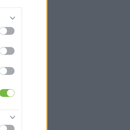
a
i
y
a
k