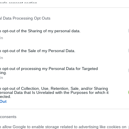
ogle consent section.
l Data Processing Opt Outs
o opt-out of the Sharing of my personal data.
erkentik a zsírsejtek működését és megakadályozzák 
In
 A picinyke mag ideális azok számára, akik fogyn
o opt-out of the Sale of my Personal Data.
artani az ideális testsúlyt.
In
to opt-out of processing my Personal Data for Targeted
vagyis a lenmagtea az egyik legjobb formája, hog
ing.
In
rtékes tulajdonságokat. Segítségével fokozhatjuk 
yo-yo effektust. A lenmagtea azoknak is ajánlott, aki
o opt-out of Collection, Use, Retention, Sale, and/or Sharing
ersonal Data that Is Unrelated with the Purposes for which it
sal, fekéllyel vagy aranyérrel küzdenek.
lected.
Out
vetkező oldalon folytatódik:
consents
o allow Google to enable storage related to advertising like cookies on