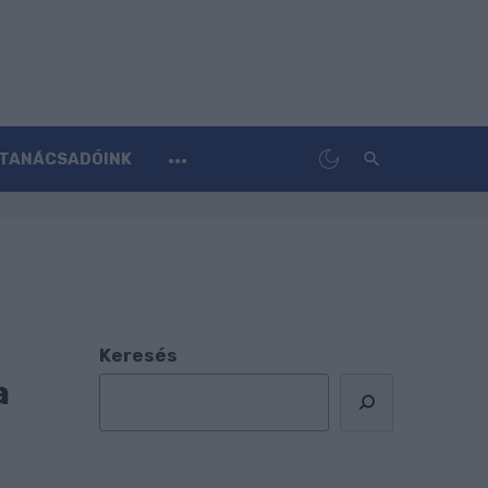
TANÁCSADÓINK
Keresés
a