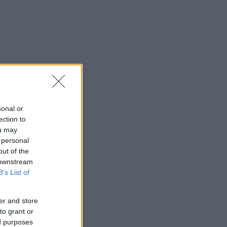
ő
ő
t
.
s
sonal or
ection to
ou may
 personal
out of the
 downstream
B’s List of
er and store
to grant or
ed purposes