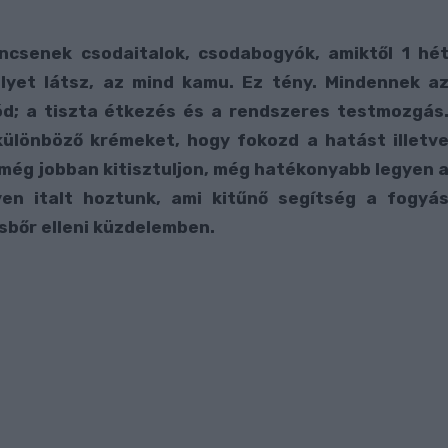
ncsenek csodaitalok, csodabogyók, amiktől 1 hé
 ilyet látsz, az mind kamu. Ez tény. Mindennek a
d; a tiszta étkezés és a rendszeres testmozgás
 különböző krémeket, hogy fokozd a hatást illetv
 még jobban kitisztuljon, még hatékonyabb legyen 
yen italt hoztunk, ami kitűnő segítség a fogyá
sbőr elleni küzdelemben.