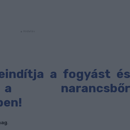
eindítja a fogyást é
a narancsbő
ben!
mag
.