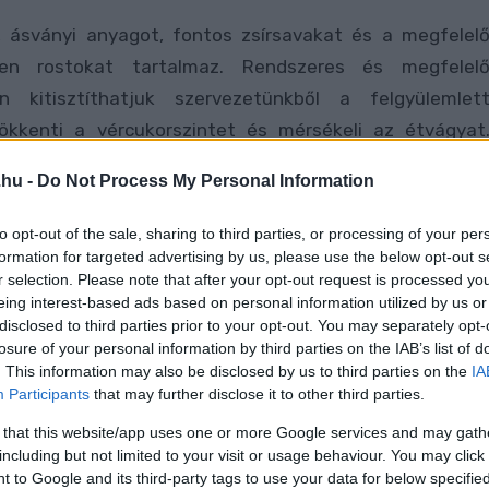
 ásványi anyagot, fontos zsírsavakat és a megfelel
len rostokat tartalmaz. Rendszeres és megfelel
n kitisztíthatjuk szervezetünkből a felgyülemlet
kkenti a vércukorszintet és mérsékeli az étvágyat
atornát, segíti a szükséges tápanyagok felszívódását, é
.hu -
Do Not Process My Personal Information
szükséges lecitinmennyiséget.
to opt-out of the sale, sharing to third parties, or processing of your per
formation for targeted advertising by us, please use the below opt-out s
r selection. Please note that after your opt-out request is processed y
eing interest-based ads based on personal information utilized by us or
disclosed to third parties prior to your opt-out. You may separately opt-
losure of your personal information by third parties on the IAB’s list of
. This information may also be disclosed by us to third parties on the
IA
Participants
that may further disclose it to other third parties.
 that this website/app uses one or more Google services and may gath
including but not limited to your visit or usage behaviour. You may click 
 to Google and its third-party tags to use your data for below specifi