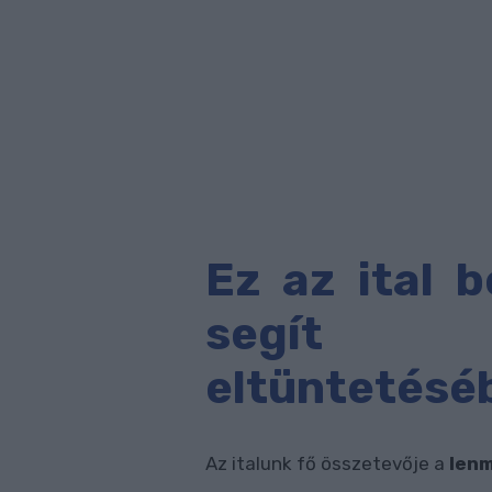
Ez az ital b
segít 
eltüntetésé
Az italunk fő összetevője a
len