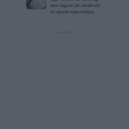
ami nagyon jól variálható
és igazán egészséges
s
r