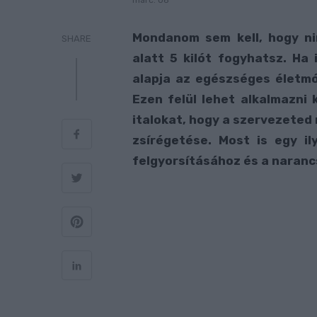
márc. 08
Mondanom sem kell, hogy ni
SHARE
alatt 5 kilót fogyhatsz. Ha
alapja az egészséges életmó
Ezen felül lehet alkalmazni
italokat, hogy a szervezeted
zsírégetése. Most is egy il
felgyorsításához és a naranc