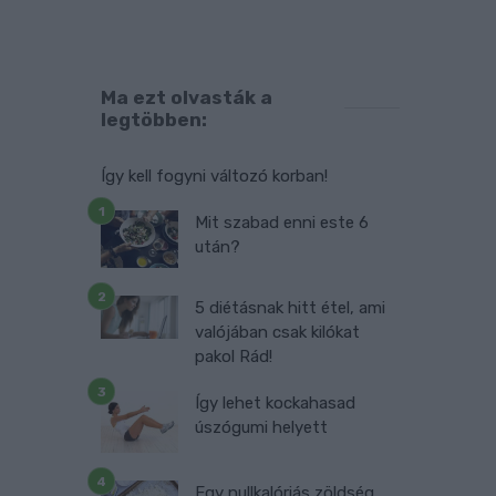
t
z
Ma ezt olvasták a
legtöbben:
.
e
Így kell fogyni változó korban!
a
s
Mit szabad enni este 6
után?
5 diétásnak hitt étel, ami
valójában csak kilókat
pakol Rád!
Így lehet kockahasad
úszógumi helyett
Egy nullkalóriás zöldség,