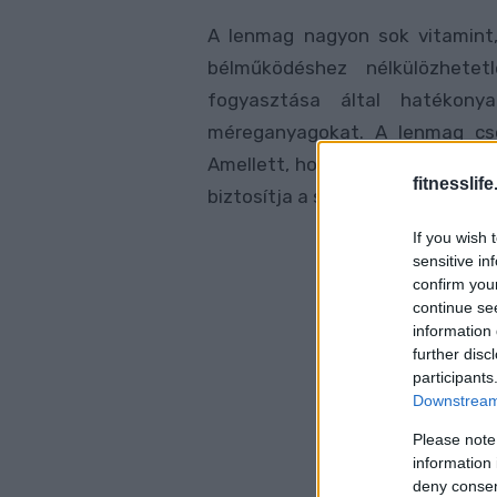
A lenmag nagyon sok vitamint,
bélműködéshez nélkülözhetet
fogyasztása által hatékonya
méreganyagokat. A lenmag csö
Amellett, hogy tisztítja a bélcs
fitnesslife
biztosítja a szervezet számára 
If you wish 
sensitive in
confirm you
continue se
information 
further disc
participants
Downstream 
Please note
information 
deny consent