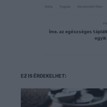
Diéta
Fogyás
Narancsbőr Ellen
PR
Íme, az egészséges táplá
egyik
EZ IS ÉRDEKELHET: