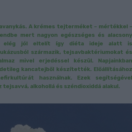
savanykás. A krémes tejterméket – mértékkel 
rendbe mert nagyon egészséges és alacson
 elég jól eltelít így diéta ideje alatt i
aukázusból származik, tejsavbaktériumokat é
almaz mivel erjedéssel készül. Napjainkba
detileg kancatejből készítették. Előállításáho
firkultúrát használnak. Ezek segítségéve
 tejsavvá, alkohollá és széndioxiddá alakul.