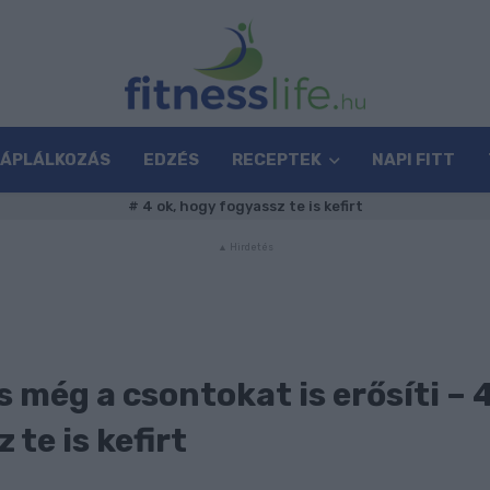
TÁPLÁLKOZÁS
EDZÉS
RECEPTEK
NAPI FITT
#
4 ok, hogy fogyassz te is kefirt
s még a csontokat is erősíti – 
 te is kefirt