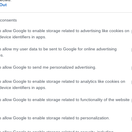
Out
t a csontok egészségéért is felel, napi 1000
consents
a szervezetbe. Érdemes beépíteni az étrendbe, napi
o allow Google to enable storage related to advertising like cookies on
al sokat lehet tenni a csontok és fogak
evice identifiers in apps.
o allow my user data to be sent to Google for online advertising
s.
to allow Google to send me personalized advertising.
o allow Google to enable storage related to analytics like cookies on
evice identifiers in apps.
o allow Google to enable storage related to functionality of the website
o allow Google to enable storage related to personalization.
o allow Google to enable storage related to security, including