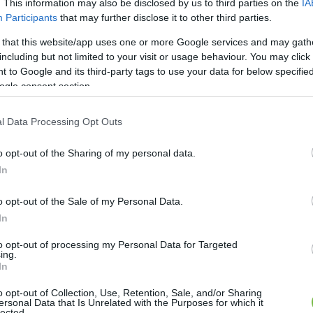
. This information may also be disclosed by us to third parties on the
IA
Participants
that may further disclose it to other third parties.
 that this website/app uses one or more Google services and may gath
including but not limited to your visit or usage behaviour. You may click 
mmunrendszert is erősíti
 to Google and its third-party tags to use your data for below specifi
ogle consent section.
sága, hogy probiotikumot, azaz jótékony
l Data Processing Opt Outs
yek a bélflóra egészséges működését segítik elő,
o opt-out of the Sharing of my personal data.
ítik. Érdekes, hogy a hasznos probiotikum felelős a
In
 bár más tejtermékben is megtalálható, a kefirben
ok is találhatóak mellette, amelyek még jobban
o opt-out of the Sale of my Personal Data.
In
élflórához.
to opt-out of processing my Personal Data for Targeted
ing.
In
o opt-out of Collection, Use, Retention, Sale, and/or Sharing
ersonal Data that Is Unrelated with the Purposes for which it
lected.