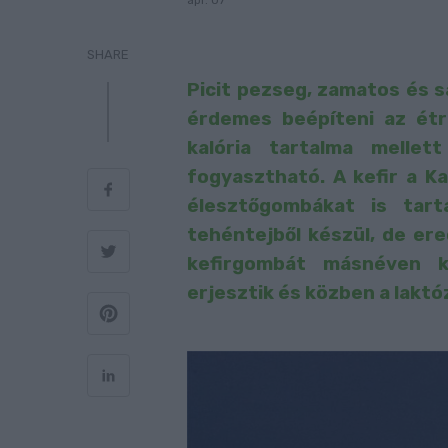
ápr. 07
SHARE
Picit pezseg, zamatos és 
érdemes beépíteni az ét
kalória tartalma mellett
fogyasztható. A kefir a K
élesztőgombákat is tart
tehéntejből készül, de ere
kefirgombát másnéven ke
erjesztik és közben a laktóz