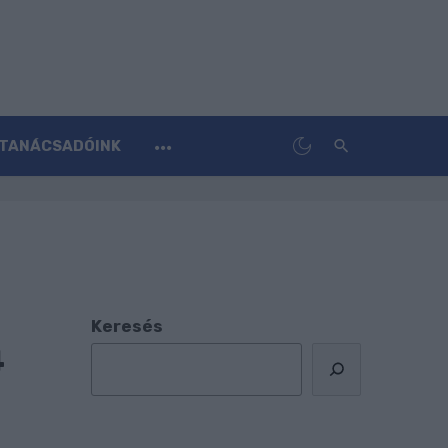
TANÁCSADÓINK
Keresés
4