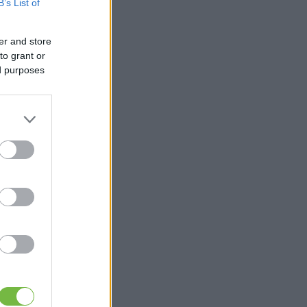
B’s List of
er and store
to grant or
ed purposes