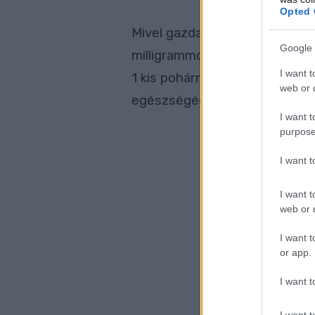
Opted 
Mivel gazdag kalciumban, ezér
Google 
milligrammot kellene bevinni 
I want t
1 kis pohárnyi elfogyasztásáv
web or d
egészségéért.
Lapozz!
I want t
purpose
I want 
I want t
web or d
I want t
or app.
I want t
I want t