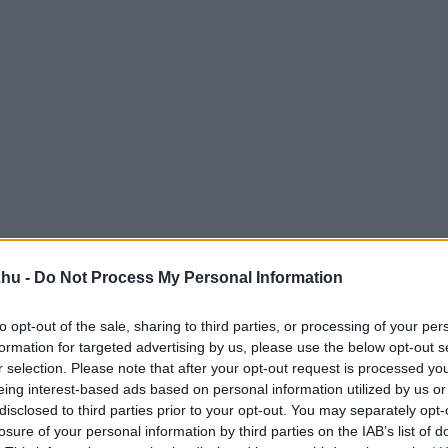
.hu -
Do Not Process My Personal Information
nyagot tartalmaz és nagyon változatosan lehet
to opt-out of the sale, sharing to third parties, or processing of your per
talnak is tökéletes, tej helyett kerülhet müzlire,
formation for targeted advertising by us, please use the below opt-out s
r selection. Please note that after your opt-out request is processed y
g húspácnak és salátaöntetként is fel lehet
eing interest-based ads based on personal information utilized by us or
donságai közé tartozik, hogy serkenti a bélrendszer
disclosed to third parties prior to your opt-out. You may separately opt-
losure of your personal information by third parties on the IAB’s list of
, de még más pozitívum is írható a számlájára.