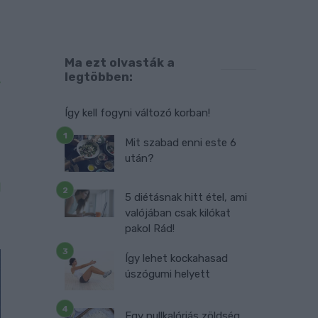
Ma ezt olvasták a
–
legtöbben:
y
s
Így kell fogyni változó korban!
s
Mit szabad enni este 6
n
után?
z
l
5 diétásnak hitt étel, ami
valójában csak kilókat
pakol Rád!
Így lehet kockahasad
úszógumi helyett
Egy nullkalóriás zöldség,