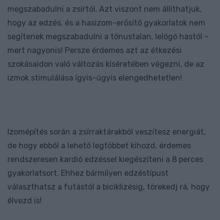
megszabadulni a zsírtól. Azt viszont nem állíthatjuk,
hogy az edzés, és a hasizom-erősítő gyakorlatok nem
segítenek megszabadulni a tónustalan, lelógó hastól –
mert nagyonis! Persze érdemes azt az étkezési
szokásaidon való változás kíséretében végezni, de az
izmok stimulálása ígyis-úgyis elengedhetetlen!
Izomépítés során a zsírraktárakból veszítesz energiát,
de hogy ebből a lehető legtöbbet kihozd, érdemes
rendszeresen kardió edzéssel kiegészíteni a 8 perces
gyakorlatsort. Ehhez bármilyen edzéstípust
választhatsz a futástól a biciklizésig, törekedj rá, hogy
élvezd is!