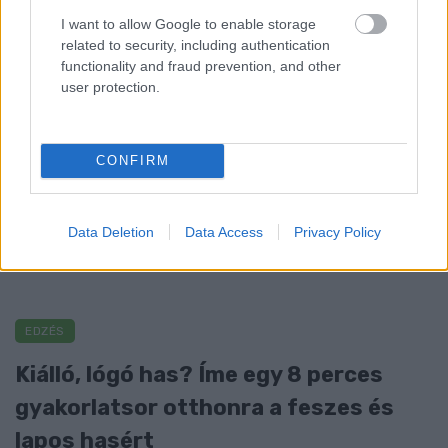
Így lehet kockahasad úszógumi helyett
I want to allow Google to enable storage
related to security, including authentication
functionality and fraud prevention, and other
Egy nullkalóriás zöldség, ami nagyon jól
user protection.
variálható és igazán egészséges
CONFIRM
Data Deletion
Data Access
Privacy Policy
EDZÉS
Kiálló, lógó has? Íme egy 8 perces
gyakorlatsor otthonra a feszes és
lapos hasért