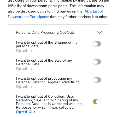
disclosure of your personal information by third parties on the
EZ IS ÉRDEKELHET:
IAB’s list of downstream participants. This information may
also be disclosed by us to third parties on the
IAB’s List of
Downstream Participants
that may further disclose it to other
third parties.
Please note that this website/app uses one or more Google
Personal Data Processing Opt Outs
services and may gather and store information including but
not limited to your visit or usage behaviour. You may click to
I want to opt-out of the Sharing of my
personal data.
grant or deny consent to Google and its third-party tags to
Opted In
use your data for below specified purposes in below Google
consent section.
I want to opt-out of the Sale of my
DIÉTA & FOGYÁS
Personal Data.
Opted In
Fehérjedús reggelik
tömegnöveléshez – így támogasd
I want to opt-out of processing my
Personal Data for Targeted Advertising.
az izmaid már reggel!
Opted In
I want to opt-out of Collection, Use,
Retention, Sale, and/or Sharing of my
Personal Data that Is Unrelated with the
Purposes for which it was collected.
Opted Out