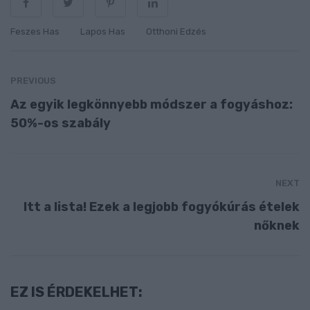
Feszes Has
Lapos Has
Otthoni Edzés
PREVIOUS
Az egyik legkönnyebb módszer a fogyáshoz:
50%-os szabály
NEXT
Itt a lista! Ezek a legjobb fogyókúrás ételek
nőknek
EZ IS ÉRDEKELHET: