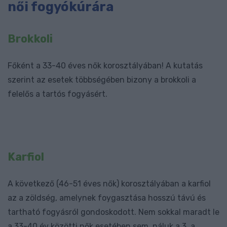
női fogyókúrára
Brokkoli
Főként a 33-40 éves nők korosztályában! A kutatás
szerint az esetek többségében bizony a brokkoli a
felelős a tartós fogyásért.
Karfiol
A következő (46-51 éves nők) korosztályában a karfiol
az a zöldség, amelynek foygasztása hosszú távú és
tartható fogyásról gondoskodott. Nem sokkal maradt le
a 33-40 év közötti nők esetében sem, náluk a 3. a