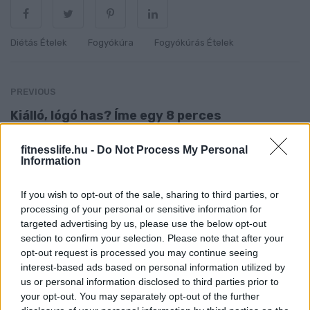
Diétás Ételek
Fogyókúra
Fogyókúrás Ételek
PREVIOUS
Kiálló, lógó has? Íme egy 8 perces
gyakorlatsor otthonra a feszes és lapos
fitnesslife.hu -
Do Not Process My Personal
hasért
Information
If you wish to opt-out of the sale, sharing to third parties, or
processing of your personal or sensitive information for
NEXT
targeted advertising by us, please use the below opt-out
Ébredés után állsz mérlegre? Rosszul
section to confirm your selection. Please note that after your
opt-out request is processed you may continue seeing
teszed, nem az a valódi súlyod!
interest-based ads based on personal information utilized by
us or personal information disclosed to third parties prior to
your opt-out. You may separately opt-out of the further