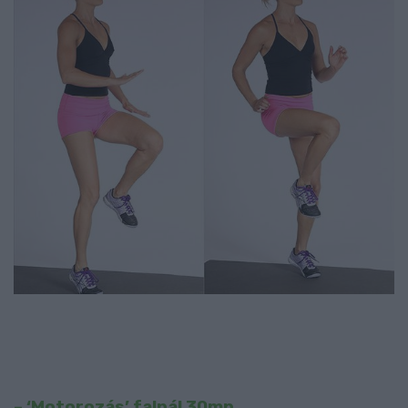
– ‘Motorozás’ falnál 30mp