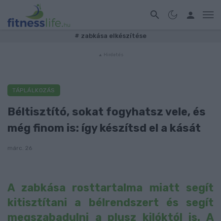
#
zabkása elkészítése
TÁPLÁLKOZÁS
Béltisztító, sokat fogyhatsz vele, és
még finom is: így készítsd el a kását
márc. 26
A zabkása rosttartalma miatt segít
kitisztítani a bélrendszert és segít
megszabadulni a plusz kilóktól is. A