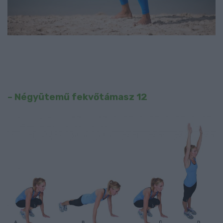
– Négyütemű fekvőtámasz 12