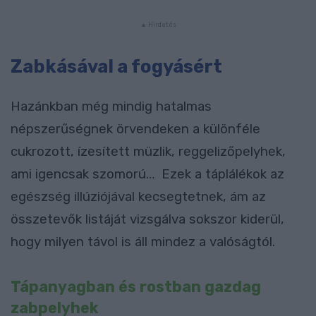
Zabkásával a fogyásért
Hazánkban még mindig hatalmas
népszerűségnek örvendeken a különféle
cukrozott, ízesített müzlik, reggelizőpelyhek,
ami igencsak szomorú… Ezek a táplálékok az
egészség illúziójával kecsegtetnek, ám az
összetevők listáját vizsgálva sokszor kiderül,
hogy milyen távol is áll mindez a valóságtól.
Tápanyagban és rostban gazdag
zabpelyhek