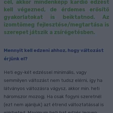
cél, akkor mindenképp kardió edzést
kell végezned, de érdemes erősítő
gyakorlatokat is beiktatnod. Az
izomtömeg fejlesztése/megtartása is
szerepet játszik a zsírégetésben.
Mennyit kell edzeni ahhoz, hogy változást
érjünk el?
Heti egy-két edzéssel minimális, vagy
semmilyen változást nem tudsz elérni, így ha
látványos változásra vágysz, akkor min. heti
háromszor mozogj. Ha csak fogyni szeretnél
(ezt nem ajánljuk) azt étrend változtatással is
elérheted. Maximum heti hat edzés legyen,