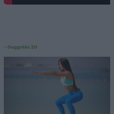
– Guggolás 20