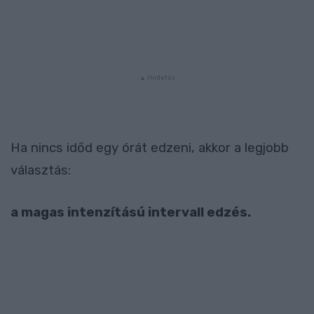
Ha nincs időd egy órát edzeni, akkor a legjobb
választás:
a magas intenz
í
t
á
s
ú
intervall edz
é
s.