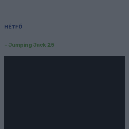
H
É
TFŐ
– Jumping Jack 25