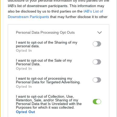
disclosure of your personal information by third parties on the
az izmaid már reggel!
IAB’s list of downstream participants. This information may
also be disclosed by us to third parties on the
IAB’s List of
Downstream Participants
that may further disclose it to other
third parties.
Please note that this website/app uses one or more Google
Personal Data Processing Opt Outs
Keresés
services and may gather and store information including but
not limited to your visit or usage behaviour. You may click to
I want to opt-out of the Sharing of my
personal data.
grant or deny consent to Google and its third-party tags to
Opted In
use your data for below specified purposes in below Google
consent section.
I want to opt-out of the Sale of my
Personal Data.
Opted In
I want to opt-out of processing my
Personal Data for Targeted Advertising.
Opted In
Ma ezt olvasták a legtöbben:
I want to opt-out of Collection, Use,
Retention, Sale, and/or Sharing of my
Így kell fogyni változó korban!
Personal Data that Is Unrelated with the
Purposes for which it was collected.
Opted Out
Mit szabad enni este 6 után?