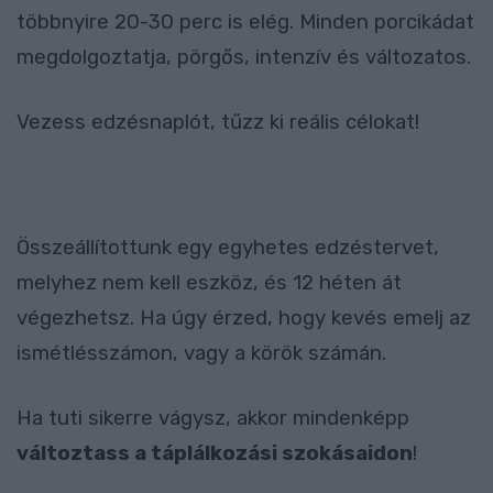
többnyire 20-30 perc is elég. Minden porcikádat
megdolgoztatja, pörgős, intenzív és változatos.
Vezess edzésnaplót, tűzz ki reális célokat!
Összeállítottunk egy egyhetes edzéstervet,
melyhez nem kell eszköz, és 12 héten át
végezhetsz. Ha úgy érzed, hogy kevés emelj az
ismétlésszámon, vagy a körök számán.
Ha tuti sikerre vágysz, akkor mindenképp
v
á
ltoztass a t
á
pl
á
lkoz
á
si szok
á
saidon
!