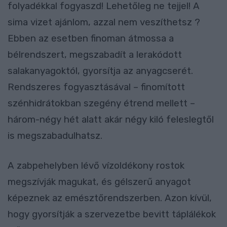
folyadékkal fogyaszd! Lehetőleg ne tejjel! A
sima vizet ajánlom, azzal nem veszíthetsz ?
Ebben az esetben finoman átmossa a
bélrendszert, megszabadít a lerakódott
salakanyagoktól, gyorsítja az anyagcserét.
Rendszeres fogyasztásával – finomított
szénhidrátokban szegény étrend mellett –
három-négy hét alatt akár négy kiló feleslegtől
is megszabadulhatsz.
A zabpehelyben lévő vízoldékony rostok
megszívják magukat, és gélszerű anyagot
képeznek az emésztőrendszerben. Azon kívül,
hogy gyorsítják a szervezetbe bevitt táplálékok