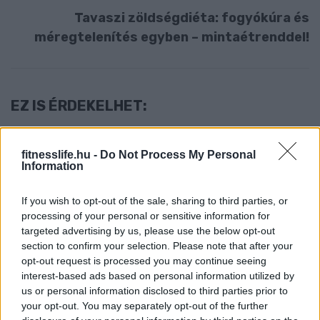
Tavaszi zöldségdiéta: fogyókúra és
méregtelenítés egyben – mintaétrenddel!
EZ IS ÉRDEKELHET:
fitnesslife.hu -
Do Not Process My Personal
Information
If you wish to opt-out of the sale, sharing to third parties, or
processing of your personal or sensitive information for
targeted advertising by us, please use the below opt-out
section to confirm your selection. Please note that after your
opt-out request is processed you may continue seeing
DIÉTA & FOGYÁS
interest-based ads based on personal information utilized by
Fehérjedús reggelik
us or personal information disclosed to third parties prior to
tömegnöveléshez – így támogasd
your opt-out. You may separately opt-out of the further