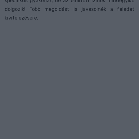
specifikus gyakorlat, de az említett izmok mindegyike
dolgozik! Több megoldást is javasolnék a feladat
kivitelezésére.