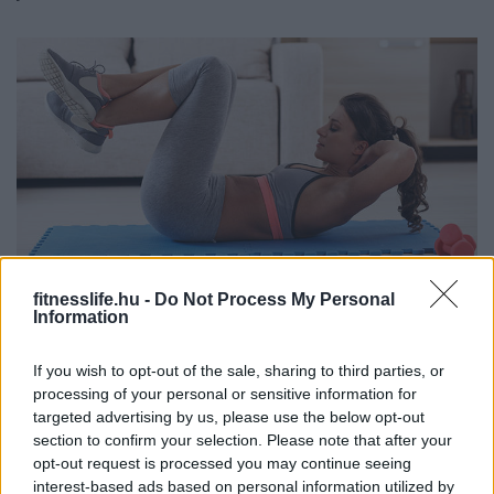
fitnesslife.hu -
Do Not Process My Personal
Information
If you wish to opt-out of the sale, sharing to third parties, or
Ezek a gyakorlatok otthon egy szobában is
processing of your personal or sensitive information for
elvégezhetőek. Természetesen a bemelegítés minimum
targeted advertising by us, please use the below opt-out
10-12 perc legyen, ami lehet kocogás vagy gimnasztika.
section to confirm your selection. Please note that after your
opt-out request is processed you may continue seeing
Az ismétlésszámok azért magasak, mert saját testsúlyt
interest-based ads based on personal information utilized by