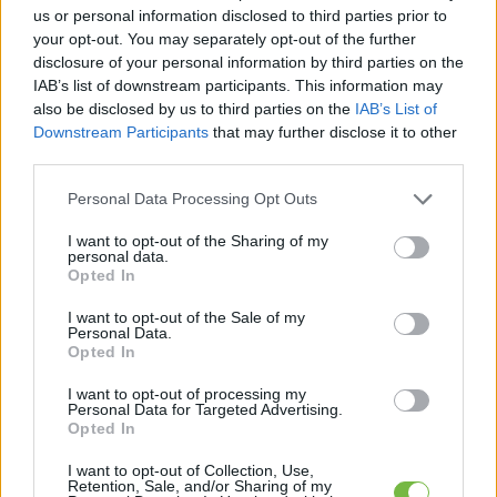
alkalmazunk, de ha kezdők vagyunk, mindenképp
us or personal information disclosed to third parties prior to
formáljuk a saját edzettségünkhöz!
your opt-out. You may separately opt-out of the further
disclosure of your personal information by third parties on the
IAB’s list of downstream participants. This information may
also be disclosed by us to third parties on the
IAB’s List of
Downstream Participants
that may further disclose it to other
third parties.
Please note that this website/app uses one or more Google
Personal Data Processing Opt Outs
services and may gather and store information including but
not limited to your visit or usage behaviour. You may click to
I want to opt-out of the Sharing of my
personal data.
grant or deny consent to Google and its third-party tags to
Opted In
use your data for below specified purposes in below Google
consent section.
I want to opt-out of the Sale of my
Personal Data.
Opted In
I want to opt-out of processing my
Personal Data for Targeted Advertising.
Opted In
I want to opt-out of Collection, Use,
Retention, Sale, and/or Sharing of my