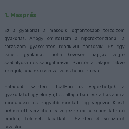
1. Hasprés
Ez a gyakorlat a második legfontosabb törzsizom
gyakorlat. Ahogy említettem a hiperextenziónál, a
törzsizom gyakorlatok rendkívül fontosak! Ez egy
ismert gyakorlat, noha kevesen hajtják végre
szabályosan és szorgalmasan. Szintén a talajon fekve
kezdjük, lábaink összezárva és talpra húzva.
Haladóbb szinten fitball-on is végezhetjük a
gyakorlatot, így előnyújtott állapotban lesz a hasizom a
kiinduláskor és nagyobb munkát fog végezni. Kicsit
nehezített verzióban is végezheted, a képen látható
módon, felemelt lábakkal. Szintén 4 sorozatot
javaslok.