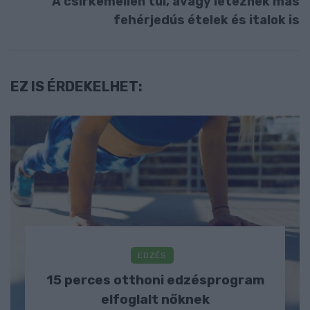
A csirkemellen túl, avagy léteznek más
fehérjedús ételek és italok is
EZ IS ÉRDEKELHET:
EDZÉS
15 perces otthoni edzésprogram
elfoglalt nőknek