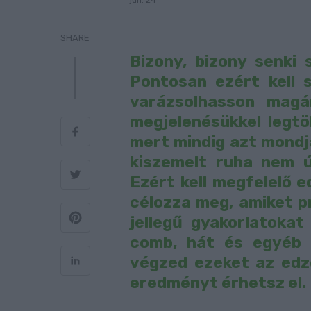
jún. 24
SHARE
Bizony, bizony senki 
Pontosan ezért kell 
varázsolhasson magá
megjelenésükkel legt
mert mindig azt mondjá
kiszemelt ruha nem ú
Ezért kell megfelelő e
célozza meg, amiket p
jellegű gyakorlatokat
comb, hát és egyéb 
végzed ezeket az edzé
eredményt érhetsz el.