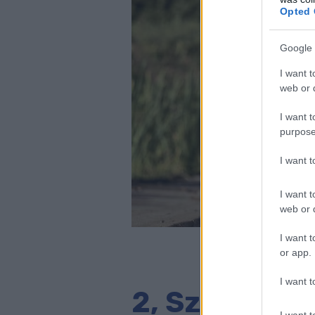
Opted 
Google 
I want t
web or d
I want t
purpose
I want 
I want t
web or d
I want t
or app.
I want t
2, Szamár rú
I want t