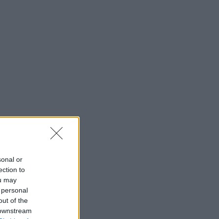
t
sonal or
ection to
ou may
 personal
out of the
 downstream