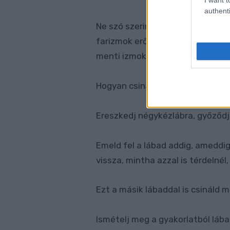
authenti
Ne szó szerint a neve szerint jár
farizmok erősítésében. Ezen kívül
menti izmokat.
Hogyan csináld:
Ereszkedj négykézlábra, győződj
Emeld fel a lábad addig, amedd
vissza, mintha azzal is térdelnél,
Ezt a másik lábaddal is csináld m
Ismételj meg a gyakorlatból láb