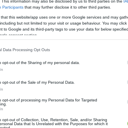
. This information may also be disclosed by us to third parties on the
IA
Participants
that may further disclose it to other third parties.
 that this website/app uses one or more Google services and may gath
including but not limited to your visit or usage behaviour. You may click 
 to Google and its third-party tags to use your data for below specifi
ogle consent section.
l Data Processing Opt Outs
rintkezzenek a padlóval.
o opt-out of the Sharing of my personal data.
ismételj meg.
In
o opt-out of the Sale of my Personal Data.
In
to opt-out of processing my Personal Data for Targeted
ing.
In
o opt-out of Collection, Use, Retention, Sale, and/or Sharing
ersonal Data that Is Unrelated with the Purposes for which it
lected.