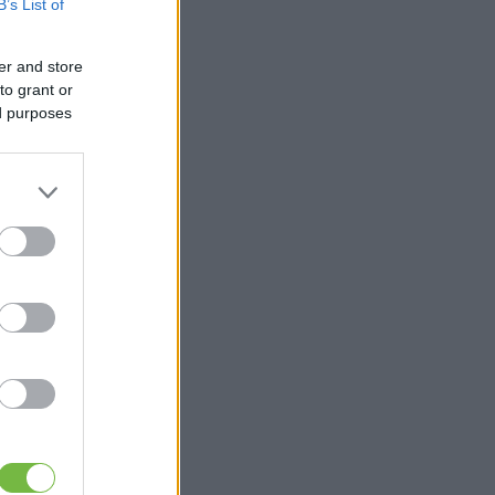
B’s List of
er and store
to grant or
ed purposes