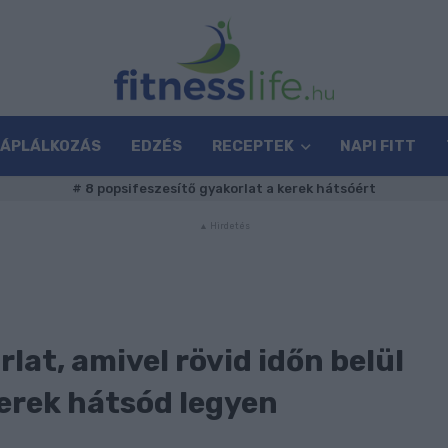
TÁPLÁLKOZÁS
EDZÉS
RECEPTEK
NAPI FITT
#
8 popsifeszesítő gyakorlat a kerek hátsóért
lat, amivel rövid időn belül
kerek hátsód legyen