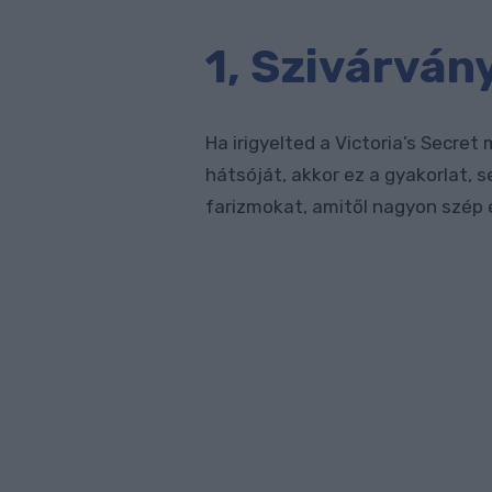
1, Szivárván
Ha irigyelted a Victoria’s Secret
hátsóját, akkor ez a gyakorlat, s
farizmokat, amitől nagyon szép 