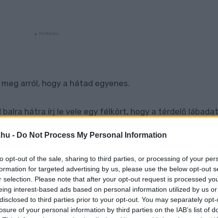
 meg arról, hogy a hátad egyenes.
 balra hátra írj le vele egy félkört, hogy a térdelő lábada
.hu -
Do Not Process My Personal Information
to opt-out of the sale, sharing to third parties, or processing of your per
formation for targeted advertising by us, please use the below opt-out s
r selection. Please note that after your opt-out request is processed y
eing interest-based ads based on personal information utilized by us or
disclosed to third parties prior to your opt-out. You may separately opt-
losure of your personal information by third parties on the IAB’s list of