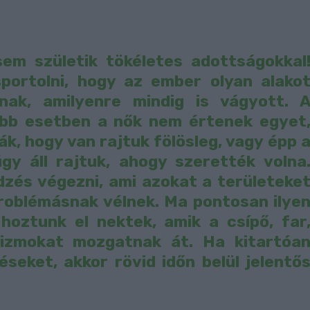
sem születik tökéletes adottságokkal
sportolni, hogy az ember olyan alako
nak, amilyenre mindig is vágyott. 
öbb esetben a nők nem értenek egyet
k, hogy van rajtuk fölösleg, vagy épp 
gy áll rajtuk, ahogy szerették volna
dzés végezni, ami azokat a területeke
roblémásnak vélnek. Ma pontosan ilye
 hoztunk el nektek, amik a csípő, far
izmokat mozgatnak át. Ha kitartóa
seket, akkor rövid időn belül jelentő