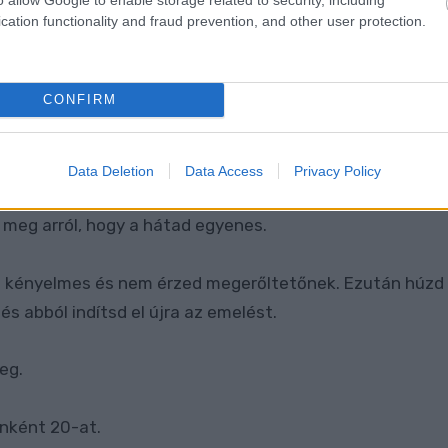
cation functionality and fraud prevention, and other user protection.
j el! Ez egy nagyon hatékony gyakorlat, ami segít a
 pozitívan hat a gerincre is, mert megerősíti a gerinc
CONFIRM
Data Deletion
Data Access
Privacy Policy
 meg arról, hogy a hátad egyenes.
ig kényelmes és nem érzed megerőltetőnek. Ezután húzd
 és abból indítsd el újra az emelést.
eg.
anként 20-at.