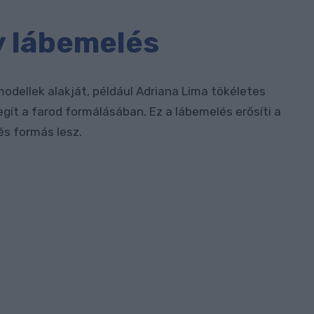
y lábemelés
 modellek alakját, például Adriana Lima tökéletes
egít a farod formálásában. Ez a lábemelés erősíti a
és formás lesz.