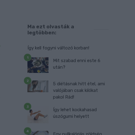
!
Ma ezt olvasták a
legtöbben:
t
A
Így kell fogyni változó korban!
,
a
Mit szabad enni este 6
után?
.
t
5 diétásnak hitt étel, ami
n
valójában csak kilókat
,
pakol Rád!
n
Így lehet kockahasad
s
úszógumi helyett
Egy nullkalóriás zöldség,