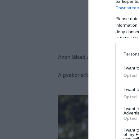
participants
Downstream 
Please note
information 
deny consent
in below Go
Persona
Azon lábad ujjai, amin térdelsz é
I want t
A gyakorlatból lábanként 20-at 
Opted 
I want t
Opted 
I want 
Advertis
Opted 
I want t
of my P
was col