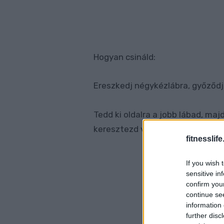
Hogyan csináld:
Ereszkedj négykézlábra, győződj
Tedd ki oldalra a jobb lábad, majd
keresztezd vele.
fitnesslife
If you wish 
sensitive in
confirm you
continue se
information 
further disc