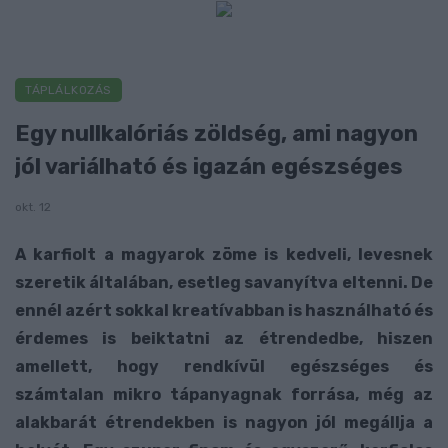
TÁPLÁLKOZÁS
Egy nullkalóriás zöldség, ami nagyon
jól variálható és igazán egészséges
okt. 12
A karfiolt a magyarok zöme is kedveli, levesnek
szeretik általában, esetleg savanyítva eltenni. De
ennél azért sokkal kreatívabban is használható és
érdemes is beiktatni az étrendedbe, hiszen
amellett, hogy rendkívül egészséges és
számtalan mikro tápanyagnak forrása, még az
alakbarát étrendekben is nagyon jól megállja a