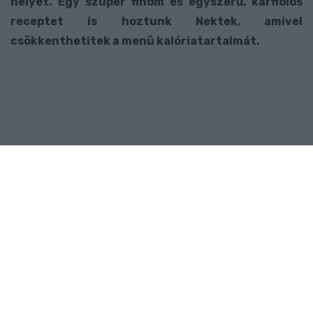
helyét. Egy szuper finom és egyszerű, karfiolos
receptet is hoztunk Nektek, amivel
csökkenthetitek a menü kalóriatartalmát.