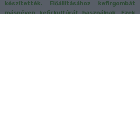
készítették. Előállításához kefirgombát
másnéven kefirkultúrát használnak. Ezek
segítségével erjesztik és közben a laktóz
tejsavvá, alkohollá és széndioxiddá alakul.