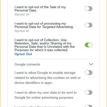
use your data for below specified purposes in below Google
consent section.
a kalóriatartalmuk magasabb, mint ugyanannyi
I want to opt-out of the Sale of my
Personal Data.
friss gyümölcsé: például egy negyedcsészényi
Opted In
mazsola kalóriatartalma egycsészényi friss
I want to opt-out of processing my
Personal Data for Targeted Advertising.
szőlő kalóriatartalmával egyezik meg.
Opted In
I want to opt-out of Collection, Use,
Retention, Sale, and/or Sharing of my
Personal Data that Is Unrelated with the
Purposes for which it was collected.
Opted Out
Google consents
I want to allow Google to enable storage
related to advertising like cookies on web or
device identifiers in apps.
I want to allow my user data to be sent to
Google for online advertising purposes.