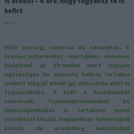
is erősíti – 4 érv, hogy fogyassz te is
kefirt
ápr. 07
Picit pezseg, zamatos és savanykás. A
krémes tejterméket – mértékkel – érdemes
beépíteni az étrendbe mert nagyon
egészséges és alacsony kalória tartalma
mellett elég jól eltelít így diéta ideje alatt is
fogyasztható. A kefir a Kaukázusból
származik, tejsavbaktériumokat és
élesztőgombákat is tartalmaz mivel
erjedéssel készül. Napjainkban tehéntejből
készül, de eredetileg kancatejből