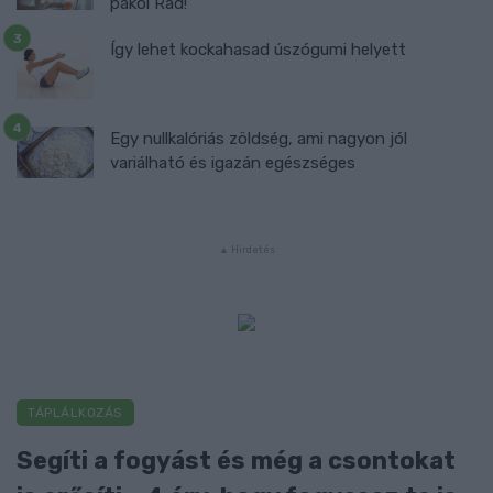
pakol Rád!
Így lehet kockahasad úszógumi helyett
Egy nullkalóriás zöldség, ami nagyon jól
variálható és igazán egészséges
TÁPLÁLKOZÁS
Segíti a fogyást és még a csontokat