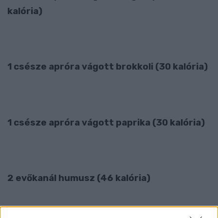
kalória)
1 csésze apróra vágott brokkoli (30 kalória)
1 csésze apróra vágott paprika (30 kalória)
2 evőkanál humusz (46 kalória)