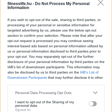
fitnesslife.hu -
Do Not Process My Personal
Information
TOVÁBBI KALÓRIACSÖKKENTŐ TANÁCSOK
If you wish to opt-out of the sale, sharing to third parties, or
A zöldségeket és gyümölcsöket lehetőség
processing of your personal or sensitive information for
targeted advertising by us, please use the below opt-out
szerint frissen fogyaszd. A konzervek,
section to confirm your selection. Please note that after your
fagyasztott termékek közül azokat válaszd,
opt-out request is processed you may continue seeing
interest-based ads based on personal information utilized by
amelyek nem tartalmaznak hozzáadott cukrot,
us or personal information disclosed to third parties prior to
szirupot, mártást, hiszen így kalóriatartalmuk
your opt-out. You may separately opt-out of the further
disclosure of your personal information by third parties on the
jelentősen megnő!
IAB’s list of downstream participants. This information may
also be disclosed by us to third parties on the
IAB’s List of
Downstream Participants
that may further disclose it to other
A zöldségeket legjobb párolni. Az elkészítéshez
third parties.
ne használj zsiradékot, fűszereket viszont
Please note that this website/app uses one or more Google
Personal Data Processing Opt Outs
annál inkább!
services and may gather and store information including but
not limited to your visit or usage behaviour. You may click to
I want to opt-out of the Sharing of my
personal data.
grant or deny consent to Google and its third-party tags to
Opted In
Az aszalt gyümölcsöknél vedd figyelembe, hogy