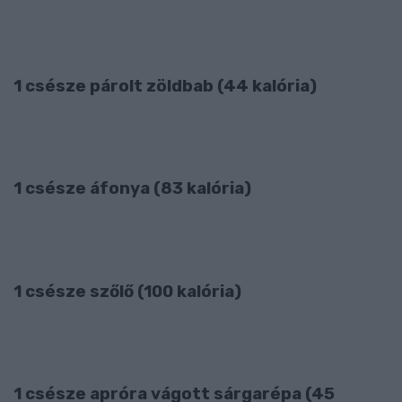
1 csésze párolt zöldbab (44 kalória)
1 csésze áfonya (83 kalória)
1 csésze szőlő (100 kalória)
1 csésze apróra vágott sárgarépa (45