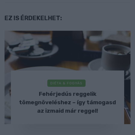
EZ IS ÉRDEKELHET:
DIÉTA & FOGYÁS
Fehérjedús reggelik
tömegnöveléshez – így támogasd
az izmaid már reggel!