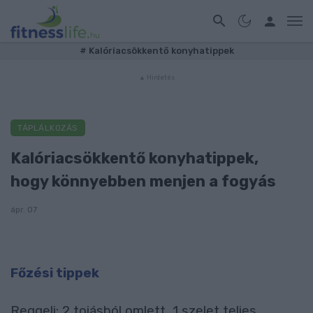
#
Kalóriacsökkentő konyhatippek
TÁPLÁLKOZÁS
Kalóriacsökkentő konyhatippek,
hogy könnyebben menjen a fogyás
ápr. 07
Főzési tippek
Reggeli: 2 tojásból omlett, 1 szelet teljes