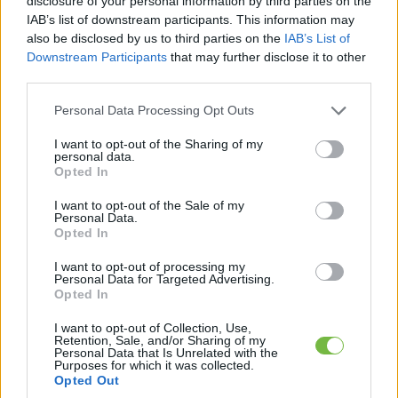
disclosure of your personal information by third parties on the
Keresés
IAB’s list of downstream participants. This information may
also be disclosed by us to third parties on the
IAB’s List of
Downstream Participants
that may further disclose it to other
third parties.
Please note that this website/app uses one or more Google
Personal Data Processing Opt Outs
services and may gather and store information including but
not limited to your visit or usage behaviour. You may click to
I want to opt-out of the Sharing of my
personal data.
grant or deny consent to Google and its third-party tags to
Opted In
use your data for below specified purposes in below Google
Ma ezt olvasták a legtöbben:
consent section.
I want to opt-out of the Sale of my
Personal Data.
Opted In
Így kell fogyni változó korban!
I want to opt-out of processing my
Mit szabad enni este 6 után?
Personal Data for Targeted Advertising.
Opted In
I want to opt-out of Collection, Use,
Retention, Sale, and/or Sharing of my
5 diétásnak hitt étel, ami valójában csak kilókat
Personal Data that Is Unrelated with the
pakol Rád!
Purposes for which it was collected.
Opted Out