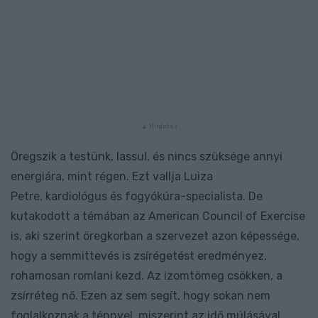
Öregszik a testünk, lassul, és nincs szüksége annyi
energiára, mint régen. Ezt vallja Luiza
Petre, kardiológus és fogyókúra-specialista. De
kutakodott a témában az American Council of Exercise
is, aki szerint öregkorban a szervezet azon képessége,
hogy a semmittevés is zsírégetést eredményez,
rohamosan romlani kezd. Az izomtömeg csökken, a
zsírréteg nő. Ezen az sem segít, hogy sokan nem
foglalkoznak a ténnyel, miszerint az idő múlásával