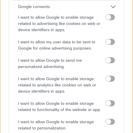
Így lehet kockahasad úszógumi helyett
Google consents
I want to allow Google to enable storage
related to advertising like cookies on web or
Egy nullkalóriás zöldség, ami nagyon jól
device identifiers in apps.
variálható és igazán egészséges
I want to allow my user data to be sent to
Google for online advertising purposes.
I want to allow Google to send me
personalized advertising.
I want to allow Google to enable storage
related to analytics like cookies on web or
device identifiers in apps.
TÁPLÁLKOZÁS
I want to allow Google to enable storage
related to functionality of the website or app.
Vitaminok a változókori kellemetlen
panaszok ellen (TOP 4)
I want to allow Google to enable storage
related to personalization.