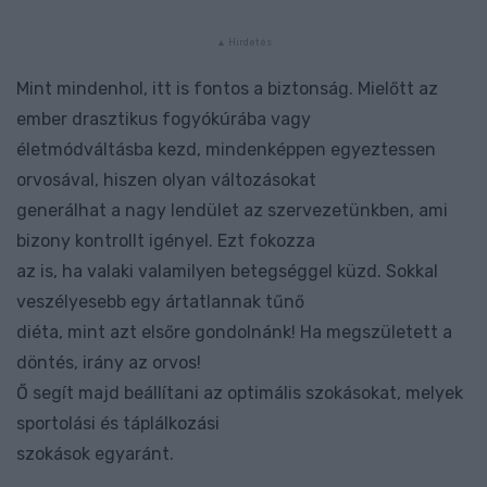
Mint mindenhol, itt is fontos a biztonság. Mielőtt az
ember drasztikus fogyókúrába vagy
életmódváltásba kezd, mindenképpen egyeztessen
orvosával, hiszen olyan változásokat
generálhat a nagy lendület az szervezetünkben, ami
bizony kontrollt igényel. Ezt fokozza
az is, ha valaki valamilyen betegséggel küzd. Sokkal
veszélyesebb egy ártatlannak tűnő
diéta, mint azt elsőre gondolnánk! Ha megszületett a
döntés, irány az orvos!
Ő segít majd beállítani az optimális szokásokat, melyek
sportolási és táplálkozási
szokások egyaránt.