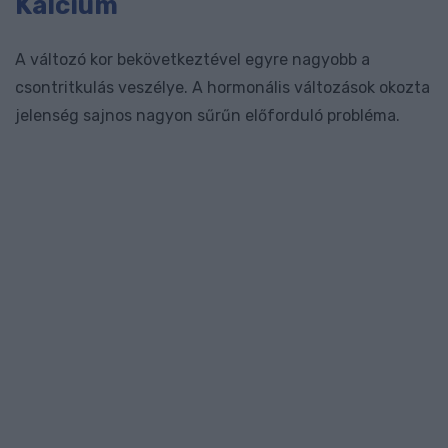
Kalcium
A változó kor bekövetkeztével egyre nagyobb a
csontritkulás veszélye. A hormonális változások okozta
jelenség sajnos nagyon sűrűn előforduló probléma.