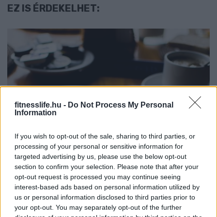
EZ IS ÉRDEKELHET:
fitnesslife.hu -
Do Not Process My Personal
Information
DIÉTA & FOGYÁS
Fehérjedús reggelik
If you wish to opt-out of the sale, sharing to third parties, or
tömegnöveléshez – így támogasd
processing of your personal or sensitive information for
az izmaid már reggel!
targeted advertising by us, please use the below opt-out
section to confirm your selection. Please note that after your
opt-out request is processed you may continue seeing
interest-based ads based on personal information utilized by
us or personal information disclosed to third parties prior to
your opt-out. You may separately opt-out of the further