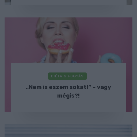
DIÉTA & FOGYÁS
„Nem is eszem sokat!” – vagy
mégis?!