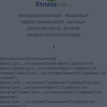
ADATKEZELÉSI NYILATKOZAT
MÉDIAAJÁNLAT
SZERZŐI JOGI NYILATKOZAT
KAPCSOLAT
GÉPI FESTÉS, FESTÉS
KUTYATÁP
SZERKEZETKÉSZ HÁZ KIVITELEZÉS
jQuery(document).ready(function(){
jQuery(".post__cat:contains('Egyéb cikkek')").addClass("cat-
egyeb"); jQuery(".post__cat:contains('Edzés')").addClass("cat-
szepseg"); jQuery(".post__cat:contains('Receptek')").addClass("cat-
receptek");
jQuery(".post__cat:contains('Táplálkozás')").addClass("cat-diy");
jQuery(".post__cat:contains('Napi Fitt')").addClass("cat-
haztartas"); jQuery(".post__cat:contains('Hírek')").addClass("cat-
egeszseg");
jQuery(".post__cat:contains('Tanácsadóink')").addClass("cat-
szolgaltatas"); });