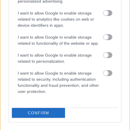
personalized advertising.
I want to allow Google to enable storage
related to analytics like cookies on web or
device identifiers in apps.
DIÉTA & FOGYÁS
I want to allow Google to enable storage
Ez a srác egy évig csak pizzát
related to functionality of the website or app.
evett. Így néz ki most:
I want to allow Google to enable storage
related to personalization.
I want to allow Google to enable storage
related to security, including authentication
functionality and fraud prevention, and other
user protection.
CONFIRM
EDZÉS