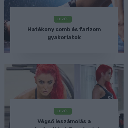
EDZÉS
Hatékony comb és farizom
gyakorlatok
EDZÉS
Végső leszámolás a