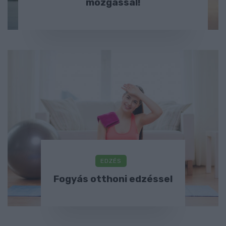
mozgással!
EDZÉS
Fogyás otthoni edzéssel