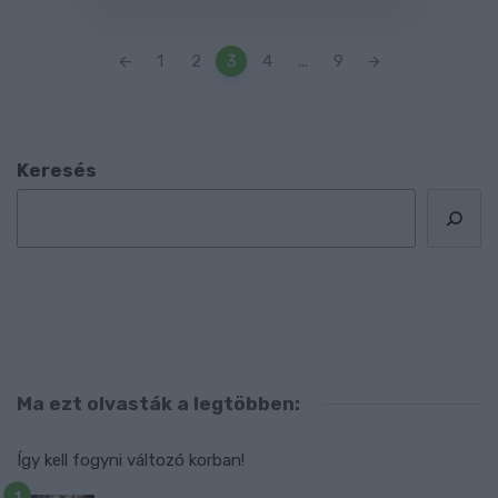
Posts
1
2
3
4
...
9
navigation
Keresés
Ma ezt olvasták a legtöbben:
Így kell fogyni változó korban!