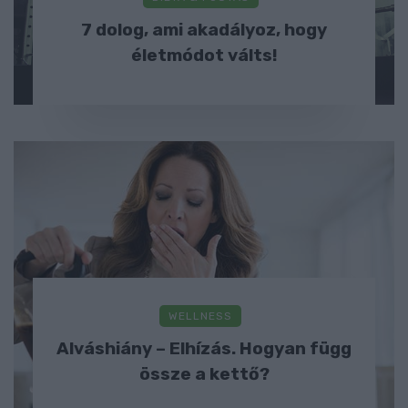
7 dolog, ami akadályoz, hogy
életmódot válts!
WELLNESS
Alváshiány – Elhízás. Hogyan függ
össze a kettő?