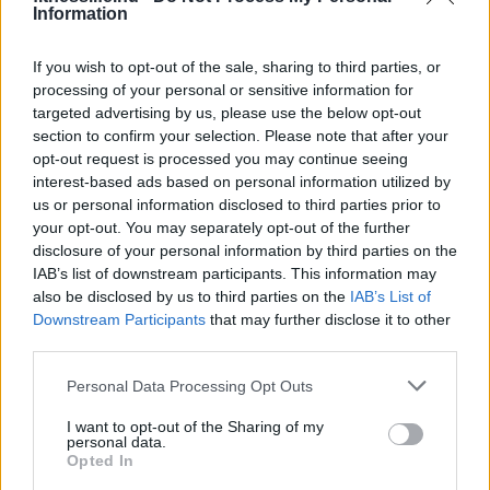
Information
próbáltál, pedig érdemes lenne
If you wish to opt-out of the sale, sharing to third parties, or
processing of your personal or sensitive information for
targeted advertising by us, please use the below opt-out
section to confirm your selection. Please note that after your
opt-out request is processed you may continue seeing
interest-based ads based on personal information utilized by
us or personal information disclosed to third parties prior to
your opt-out. You may separately opt-out of the further
disclosure of your personal information by third parties on the
IAB’s list of downstream participants. This information may
also be disclosed by us to third parties on the
IAB’s List of
Downstream Participants
that may further disclose it to other
HÍREK
third parties.
Őszi immunerősítés, avagy
Please note that this website/app uses one or more Google
Personal Data Processing Opt Outs
hogyan kerüld el a betegségeket
services and may gather and store information including but
not limited to your visit or usage behaviour. You may click to
I want to opt-out of the Sharing of my
personal data.
grant or deny consent to Google and its third-party tags to
Opted In
use your data for below specified purposes in below Google