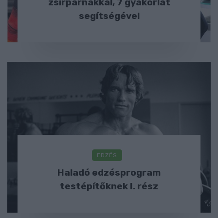
zsírpárnákkal, 7 gyakorlat
segítségével
EDZÉS
Haladó edzésprogram
testépítőknek I. rész